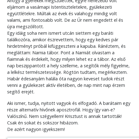
Ahogy a gyerekek megszülettek, egyre nehezebb volt
eljárnom a vasárnapi Istentiszteletekre, gyülekezeti
együttlétekre. Múltak az évek és valahogy mindig volt
valami, ami fontosabb volt. De az Úr nem engedett el és
újra megszólított.
Egy idáig soha nem ismert utcán siettem egy baráti
találkozóra, amikor észrevettem, hogy egy kedves pár
hirdetményt próbál kifüggeszteni a kapuba. Ránéztem, és
megláttam: Narnia tábor. Pont a Narniát olvastam a
fiaimnak és érdekelt, hogy milyen lehet ez a tábor. Az első
nap beszippantott a hely szelleme, a segítők mély figyelme,
a lelkész természetessége. Rögtön tudtam, megérkeztem.
Habár édesanyám halála óta nagyon keveset tudok részt
venni a gyülekezet aktív életében, de nap mint nap érzem
segítő erejét.
Aki ismer, tudja, nyitott vagyok és elfogadó. A barátaim egy
része alternatív hívőnek aposztrofál. Hogy így van-e?
Valószínű. Nem szégyellem! Krisztust is annak tartották!
Csak én sokat és sokszor hibázom.
De azért nagyon igyekszem!