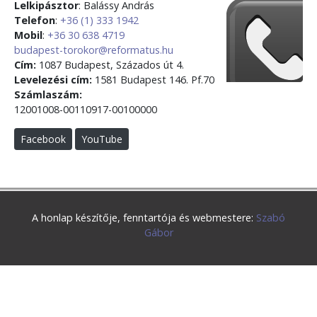
Lelkipásztor
: Balássy András
Telefon
:
+36 (1) 333 1942
Mobil
:
+36 30 638 4719
budapest-torokor@reformatus.hu
Cím:
1087 Budapest, Százados út 4.
Levelezési cím:
1581 Budapest 146. Pf.70
Számlaszám:
12001008-00110917-00100000
Facebook
YouTube
A honlap készítője, fenntartója és webmestere:
Szabó
Gábor