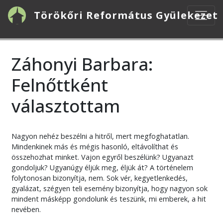
Ugrás
Törökőri Református Gyülekezet
a
tartalomra
Záhonyi Barbara:
Felnőttként
választottam
Nagyon nehéz beszélni a hitről, mert megfoghatatlan.
Mindenkinek más és mégis hasonló, eltávolíthat és
összehozhat minket. Vajon egyről beszélünk? Ugyanazt
gondoljuk? Ugyanúgy éljük meg, éljük át? A történelem
folytonosan bizonyítja, nem. Sok vér, kegyetlenkedés,
gyalázat, szégyen teli esemény bizonyítja, hogy nagyon sok
mindent másképp gondolunk és teszünk, mi emberek, a hit
nevében.