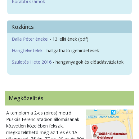
Korábbi számok
Közkincs
Balla Péter énekei
- 13 lelki ének (pdf)
Hangfelvételek
- hallgatható igehirdetések
Születés Hete 2016
- hanganyagok és előadásvázlatok
Megközelítés
A templom a 2-es (piros) metró
Puskás Ferenc Stadion állomásának
közvetlen közelében fekszik,
megközelíthető még az 1-es és 1A
villamossal, 75-ös, 77-es, 80-as és 80A