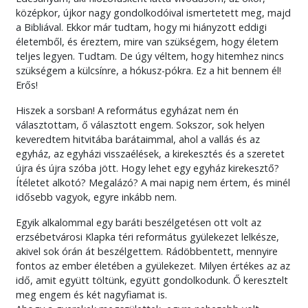
középkor, újkor nagy gondolkodóival ismertetett meg, majd
a Bibliával. Ekkor már tudtam, hogy mi hiányzott eddigi
életemből, és éreztem, mire van szükségem, hogy életem
teljes legyen. Tudtam. De úgy véltem, hogy hitemhez nincs
szükségem a külcsínre, a hókusz-pókra. Ez a hit bennem él!
Erős!
Hiszek a sorsban! A református egyházat nem én
választottam, ő választott engem. Sokszor, sok helyen
keveredtem hitvitába barátaimmal, ahol a vallás és az
egyház, az egyházi visszaélések, a kirekesztés és a szeretet
újra és újra szóba jött. Hogy lehet egy egyház kirekesztő?
Ítéletet alkotó? Megalázó? A mai napig nem értem, és minél
idősebb vagyok, egyre inkább nem.
Egyik alkalommal egy baráti beszélgetésen ott volt az
erzsébetvárosi Klapka téri református gyülekezet lelkésze,
akivel sok órán át beszélgettem. Rádöbbentett, mennyire
fontos az ember életében a gyülekezet. Milyen értékes az az
idő, amit együtt töltünk, együtt gondolkodunk. Ő keresztelt
meg engem és két nagyfiamat is.