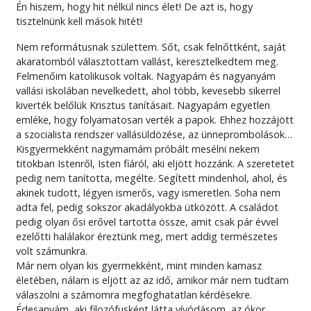
Én hiszem, hogy hit nélkül nincs élet! De azt is, hogy
tisztelnünk kell mások hitét!
Nem reformátusnak születtem. Sőt, csak felnőttként, saját
akaratomból választottam vallást, keresztelkedtem meg.
Felmenőim katolikusok voltak. Nagyapám és nagyanyám
vallási iskolában nevelkedett, ahol több, kevesebb sikerrel
kiverték belőlük Krisztus tanításait. Nagyapám egyetlen
emléke, hogy folyamatosan verték a papok. Ehhez hozzájött
a szocialista rendszer vallásüldözése, az ünneprombolások…
Kisgyermekként nagymamám próbált mesélni nekem
titokban Istenről, Isten fiáról, aki eljött hozzánk. A szeretetet
pedig nem tanította, megélte. Segített mindenhol, ahol, és
akinek tudott, légyen ismerős, vagy ismeretlen. Soha nem
adta fel, pedig sokszor akadályokba ütközött. A családot
pedig olyan ősi erővel tartotta össze, amit csak pár évvel
ezelőtti halálakor éreztünk meg, mert addig természetes
volt számunkra.
Már nem olyan kis gyermekként, mint minden kamasz
életében, nálam is eljött az az idő, amikor már nem tudtam
válaszolni a számomra megfoghatatlan kérdésekre.
Édesanyám, aki filozófusként látta vívódásom, az ókor,