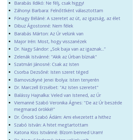
Barabás Ildikó: Ne félj, csak higgy!
Záhonyi Barbara: Felnőttként választottam
Fónagy Béláné: A szeretet az út, az igazság, az élet
Dibuz Ágostonné: Nem félek
Barabás Márton: Az Úr velünk van
Major Irén: Most, hogy visszanézek
Dr. Nagy Sándor: „Sok baja van az igaznak...”
Zelenák Istvánné: "Akik az Úrban bíznak"
Szatmári Jánosné: Csak az Isten
Csorba Dezsőné: Isten szeret téged
Barnovszkyné Jenei Ibolya: Isten tenyerén
Dr. Marczell Erzsébet: "Az Isten szeretet"
Balássy Hajnalka: Veled van Istened, az Úr
Viemanné Szabó Veronika Ágnes: "De az Úr beszéde
megmarad örökké!"
Dr. Ónodi Szabó Ádám: Ami elvezetett a hithez
Szabó István: A hitet megtartottam
Katona Kiss Istvánné: Bízom benned Uram!