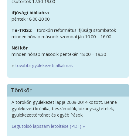
csütörtök 17.30-19.00
ifjúsági bibliaóra
péntek 18.00-20.00
Te-TRISZ
– törökőri református ifjúsági szombatok
minden hónap második szombatján 10.00 – 16.00
Női kör
minden hónap második péntekén 18.00 – 19.30
»
további gyülekezeti alkalmak
Törökőr
A törökőri gyülekezet lapja 2009-2014 között. Benne
gyülekezeti krónika, beszámolók, bizonyságtételek,
gyülekezettörténet és egyéb írások.
Legutolsó lapszám letöltése (PDF) »