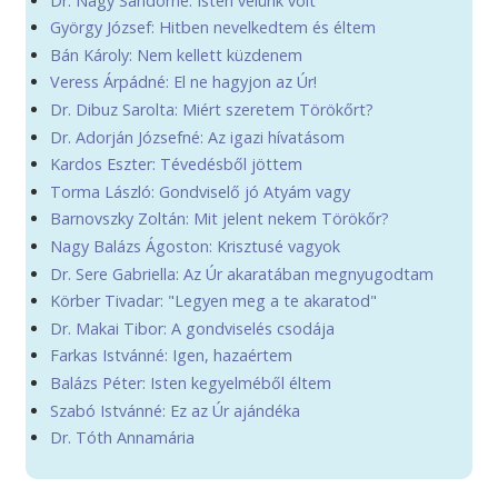
Dr. Nagy Sándorné: Isten velünk volt
György József: Hitben nevelkedtem és éltem
Bán Károly: Nem kellett küzdenem
Veress Árpádné: El ne hagyjon az Úr!
Dr. Dibuz Sarolta: Miért szeretem Törökőrt?
Dr. Adorján Józsefné: Az igazi hívatásom
Kardos Eszter: Tévedésből jöttem
Torma László: Gondviselő jó Atyám vagy
Barnovszky Zoltán: Mit jelent nekem Törökőr?
Nagy Balázs Ágoston: Krisztusé vagyok
Dr. Sere Gabriella: Az Úr akaratában megnyugodtam
Körber Tivadar: "Legyen meg a te akaratod"
Dr. Makai Tibor: A gondviselés csodája
Farkas Istvánné: Igen, hazaértem
Balázs Péter: Isten kegyelméből éltem
Szabó Istvánné: Ez az Úr ajándéka
Dr. Tóth Annamária