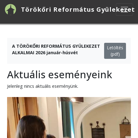
Ugrás
Törökőri Református Gyülekezet
a
tartalomra
A TÖRÖKŐRI REFORMÁTUS GYÜLEKEZET
Letöltés
ALKALMAI 2026 január-húsvét
(pdf)
Aktuális eseményeink
Jelenleg nincs aktuális eseményünk.