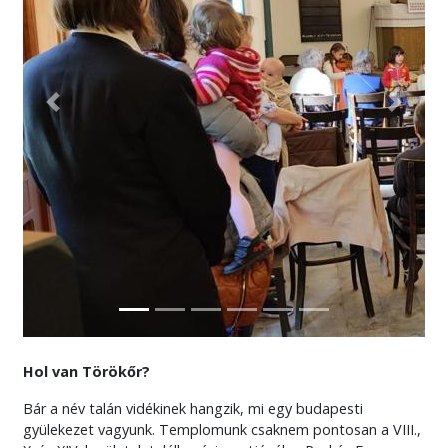
Előző
Követke
Hol van Törökőr?
Bár a név talán vidékinek hangzik, mi egy budapesti
gyülekezet vagyunk. Templomunk csaknem pontosan a VIII.,