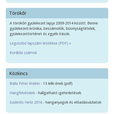
Törökőr
A törökőri gyülekezet lapja 2009-2014 között. Benne
gyülekezeti krónika, beszámolók, bizonyságtételek,
gyülekezettörténet és egyéb írások.
Legutolsó lapszám letöltése (PDF) »
Korábbi számok
Közkincs
Balla Péter énekei
- 13 lelki ének (pdf)
Hangfelvételek
- hallgatható igehirdetések
Születés Hete 2016
- hanganyagok és előadásvázlatok