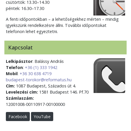
csütörtök: 13.30–14.30
péntek: 16.30–17.30
A fenti időpontokban – a lehetőségekhez mérten – mindig
igyekszünk rendelkezésre állni. További időpontokat
telefonon lehet egyeztetni.
Kapcsolat
Lelkipásztor
: Balássy András
Telefon
:
+36 (1) 333 1942
Mobil
:
+36 30 638 4719
budapest-torokor@reformatus.hu
Cím:
1087 Budapest, Százados út 4.
Levelezési cím:
1581 Budapest 146. Pf.70
Számlaszám:
12001008-00110917-00100000
Facebook
YouTube