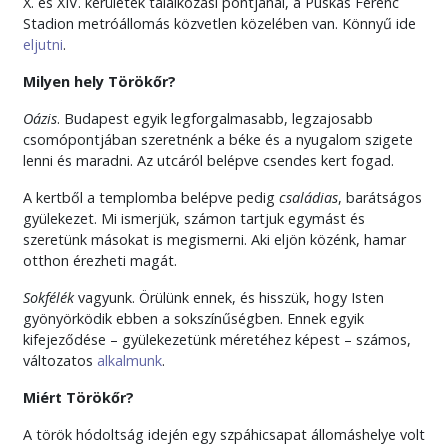
X. és XIV. kerületek találkozási pontjánál, a Puskás Ferenc
Stadion metróállomás közvetlen közelében van. Könnyű ide
eljutni
.
Milyen hely Törökőr?
Oázis
. Budapest egyik legforgalmasabb, legzajosabb
csomópontjában szeretnénk a béke és a nyugalom szigete
lenni és maradni. Az utcáról belépve csendes kert fogad.
A kertből a templomba belépve pedig
családias
, barátságos
gyülekezet. Mi ismerjük, számon tartjuk egymást és
szeretünk másokat is megismerni. Aki eljön közénk, hamar
otthon érezheti magát.
Sokfélék
vagyunk. Örülünk ennek, és hisszük, hogy Isten
gyönyörködik ebben a sokszínűségben. Ennek egyik
kifejeződése – gyülekezetünk méretéhez képest – számos,
változatos
alkalmunk
.
Miért Törökőr?
A török hódoltság idején egy szpáhicsapat állomáshelye volt