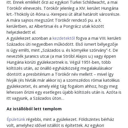
itt. Ennek emlékét őrzi az egykori Turkei Schildwacht, a mai
Törökőr elnevezés. Törökőr jelenleg a XIV. kerület Hungária
krt.-Thököly út-Róna u.-Kerepesi út által határolt városrésze.
A mára sajnos megszűnt Törökőr rendező pu. a X.
kerületben, az Albertirsai és a Pongrácz utak között
helyezkedett el.
A gyülekezet azonban a
kezdetektől
fogva a mai VIII. kerületi
Százados úti negyedben működött. Első ismert bélyegzője
is úgy említi, mint „Százados u. és környéke szórvány”-t. De
nevezték Juranics utcai (a mai Stróbl Alajos u.) vagy éppen
Hungária körúti gyülekezetnek is. Végül 1951-ben, több
költözés után, az önálló egyházközség megalakulásakor
döntött a presbitérium a Törökőr név mellett – mivel így
hívják (és hívták már akkor is) a szomszédos római katolikus
gyülekezetet, és amely elég tág fogalom ahhoz, hogy meg
lehessen őrizni egy esetleges újabb költözés után is. Azóta is
itt vagyunk, a Százados úton…
Az istállóból lett templom
Épületünk
régebbi, mint a gyülekezet. Földszintes bérház
volt, amelyhez idővel istállót is építettek. Az egykori