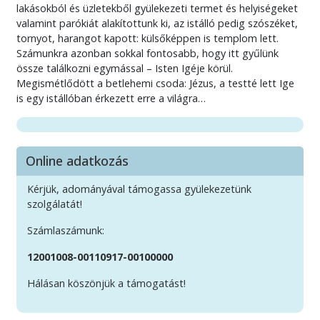
lakásokból és üzletekből gyülekezeti termet és helyiségeket
valamint parókiát alakítottunk ki, az istálló pedig szószéket,
tornyot, harangot kapott: külsőképpen is templom lett.
Számunkra azonban sokkal fontosabb, hogy itt gyűlünk
össze találkozni egymással – Isten Igéje körül.
Megismétlődött a betlehemi csoda: Jézus, a testté lett Ige
is egy istállóban érkezett erre a világra…
Online adatkozás
Kérjük, adományával támogassa gyülekezetünk
szolgálatát!
Számlaszámunk:
12001008-00110917-00100000
Hálásan köszönjük a támogatást!