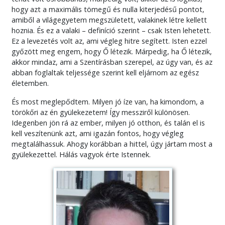
hogy azt a maximális tömegű és nulla kiterjedésű pontot,
amiből a világegyetem megszületett, valakinek létre kellett
hoznia. És ez a valaki – definíció szerint – csak Isten lehetett.
Ez a levezetés volt az, ami végleg hitre segített. Isten ezzel
győzött meg engem, hogy Ő létezik. Márpedig, ha Ő létezik,
akkor mindaz, ami a Szentírásban szerepel, az úgy van, és az
abban foglaltak teljessége szerint kell eljárnom az egész
életemben.
És most meglepődtem. Milyen jó íze van, ha kimondom, a
törökőri az én gyülekezetem! Így messziről különösen.
Idegenben jön rá az ember, milyen jó otthon, és talán el is
kell veszítenünk azt, ami igazán fontos, hogy végleg
megtalálhassuk. Ahogy korábban a hittel, úgy jártam most a
gyülekezettel. Hálás vagyok érte Istennek.