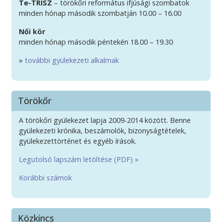
Te-TRISZ
– törökőri református ifjúsági szombatok
minden hónap második szombatján 10.00 – 16.00
Női kör
minden hónap második péntekén 18.00 – 19.30
»
további gyülekezeti alkalmak
Törökőr
A törökőri gyülekezet lapja 2009-2014 között. Benne
gyülekezeti krónika, beszámolók, bizonyságtételek,
gyülekezettörténet és egyéb írások.
Legutolsó lapszám letöltése (PDF) »
Korábbi számok
Közkincs