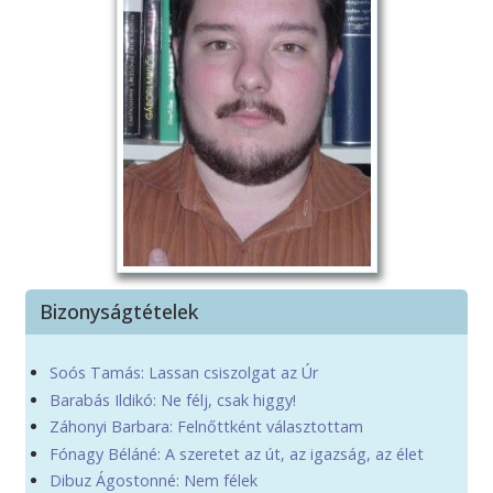
Bizonyságtételek
Soós Tamás: Lassan csiszolgat az Úr
Barabás Ildikó: Ne félj, csak higgy!
Záhonyi Barbara: Felnőttként választottam
Fónagy Béláné: A szeretet az út, az igazság, az élet
Dibuz Ágostonné: Nem félek