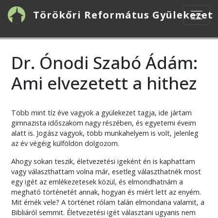
Ugrás
Törökőri Református Gyülekezet
a
tartalomra
Dr. Ónodi Szabó Ádám:
Ami elvezetett a hithez
Több mint tíz éve vagyok a gyülekezet tagja, ide jártam
gimnazista időszakom nagy részében, és egyetemi éveim
alatt is. Jogász vagyok, több munkahelyem is volt, jelenleg
az év végéig külföldön dolgozom.
Ahogy sokan teszik, életvezetési igeként én is kaphattam
vagy választhattam volna már, esetleg választhatnék most
egy igét az emlékezetesek közül, és elmondhatnám a
megható történetét annak, hogyan és miért lett az enyém.
Mit érnék vele? A történet rólam talán elmondana valamit, a
Bibliáról semmit. Életvezetési igét választani ugyanis nem