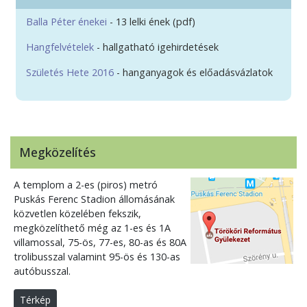
Balla Péter énekei
- 13 lelki ének (pdf)
Hangfelvételek
- hallgatható igehirdetések
Születés Hete 2016
- hanganyagok és előadásvázlatok
Megközelítés
A templom a 2-es (piros) metró
Puskás Ferenc Stadion állomásának
közvetlen közelében fekszik,
megközelíthető még az 1-es és 1A
villamossal, 75-ös, 77-es, 80-as és 80A
trolibusszal valamint 95-ös és 130-as
autóbusszal.
Térkép