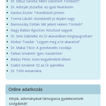
Dr. Dibuz Sarolta: Miért szeretem Törökőrt?
Dr. Adorján Józsefné: Az igazi hívatásom
Kardos Eszter: Tévedésből jöttem
Torma László: Gondviselő jó Atyám vagy
Barnovszky Zoltán: Mit jelent nekem Törökőr?
Nagy Balázs Ágoston: Krisztusé vagyok
Dr. Sere Gabriella: Az Úr akaratában megnyugodtam
Körber Tivadar: "Legyen meg a te akaratod"
Dr. Makai Tibor: A gondviselés csodája
Farkas Istvánné: Igen, hazaértem
Balázs Péter: Isten kegyelméből éltem
Szabó Istvánné: Ez az Úr ajándéka
Dr. Tóth Annamária
Online adatkozás
Kérjük, adományával támogassa gyülekezetünk
szolgálatát!