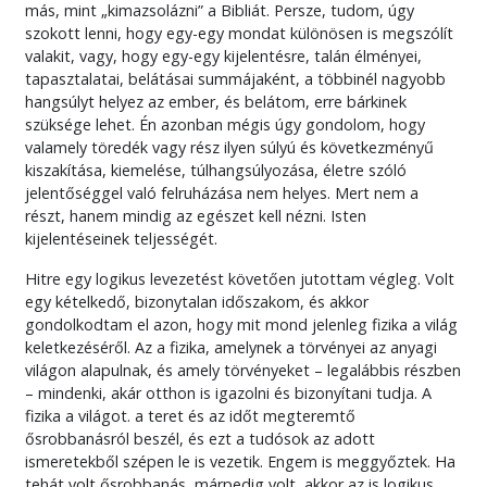
más, mint „kimazsolázni” a Bibliát. Persze, tudom, úgy
szokott lenni, hogy egy-egy mondat különösen is megszólít
valakit, vagy, hogy egy-egy kijelentésre, talán élményei,
tapasztalatai, belátásai summájaként, a többinél nagyobb
hangsúlyt helyez az ember, és belátom, erre bárkinek
szüksége lehet. Én azonban mégis úgy gondolom, hogy
valamely töredék vagy rész ilyen súlyú és következményű
kiszakítása, kiemelése, túlhangsúlyozása, életre szóló
jelentőséggel való felruházása nem helyes. Mert nem a
részt, hanem mindig az egészet kell nézni. Isten
kijelentéseinek teljességét.
Hitre egy logikus levezetést követően jutottam végleg. Volt
egy kételkedő, bizonytalan időszakom, és akkor
gondolkodtam el azon, hogy mit mond jelenleg fizika a világ
keletkezéséről. Az a fizika, amelynek a törvényei az anyagi
világon alapulnak, és amely törvényeket – legalábbis részben
– mindenki, akár otthon is igazolni és bizonyítani tudja. A
fizika a világot. a teret és az időt megteremtő
ősrobbanásról beszél, és ezt a tudósok az adott
ismeretekből szépen le is vezetik. Engem is meggyőztek. Ha
tehát volt ősrobbanás, márpedig volt, akkor az is logikus,