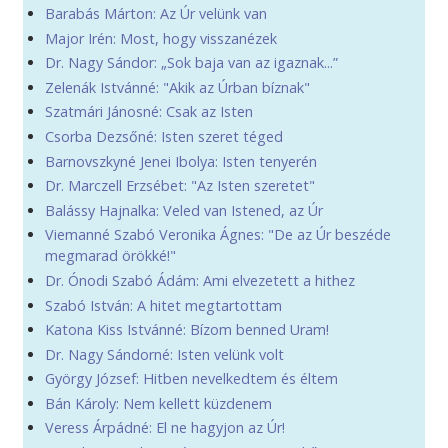
Barabás Márton: Az Úr velünk van
Major Irén: Most, hogy visszanézek
Dr. Nagy Sándor: „Sok baja van az igaznak...”
Zelenák Istvánné: "Akik az Úrban bíznak"
Szatmári Jánosné: Csak az Isten
Csorba Dezsőné: Isten szeret téged
Barnovszkyné Jenei Ibolya: Isten tenyerén
Dr. Marczell Erzsébet: "Az Isten szeretet"
Balássy Hajnalka: Veled van Istened, az Úr
Viemanné Szabó Veronika Ágnes: "De az Úr beszéde
megmarad örökké!"
Dr. Ónodi Szabó Ádám: Ami elvezetett a hithez
Szabó István: A hitet megtartottam
Katona Kiss Istvánné: Bízom benned Uram!
Dr. Nagy Sándorné: Isten velünk volt
György József: Hitben nevelkedtem és éltem
Bán Károly: Nem kellett küzdenem
Veress Árpádné: El ne hagyjon az Úr!