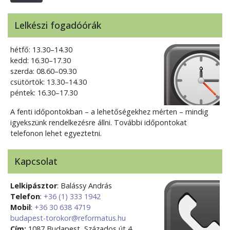
Lelkészi fogadóórák
hétfő: 13.30–14.30
kedd: 16.30–17.30
szerda: 08.60–09.30
csütörtök: 13.30–14.30
péntek: 16.30–17.30
A fenti időpontokban – a lehetőségekhez mérten – mindig
igyekszünk rendelkezésre állni. További időpontokat
telefonon lehet egyeztetni.
Kapcsolat
Lelkipásztor
: Balássy András
Telefon
:
+36 (1) 333 1942
Mobil
:
+36 30 638 4719
budapest-torokor@reformatus.hu
Cím:
1087 Budapest, Százados út 4.