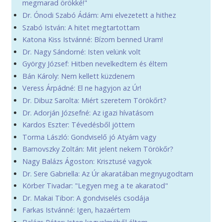
megmarad örökké!"
Dr. Ónodi Szabó Ádám: Ami elvezetett a hithez
Szabó István: A hitet megtartottam
Katona Kiss Istvánné: Bízom benned Uram!
Dr. Nagy Sándorné: Isten velünk volt
György József: Hitben nevelkedtem és éltem
Bán Károly: Nem kellett küzdenem
Veress Árpádné: El ne hagyjon az Úr!
Dr. Dibuz Sarolta: Miért szeretem Törökőrt?
Dr. Adorján Józsefné: Az igazi hívatásom
Kardos Eszter: Tévedésből jöttem
Torma László: Gondviselő jó Atyám vagy
Barnovszky Zoltán: Mit jelent nekem Törökőr?
Nagy Balázs Ágoston: Krisztusé vagyok
Dr. Sere Gabriella: Az Úr akaratában megnyugodtam
Körber Tivadar: "Legyen meg a te akaratod"
Dr. Makai Tibor: A gondviselés csodája
Farkas Istvánné: Igen, hazaértem