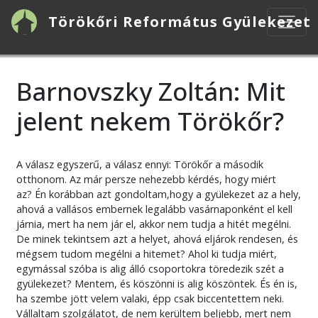
Ugrás
Törökőri Református Gyülekezet
a
tartalomra
Barnovszky Zoltán: Mit
jelent nekem Törökőr?
A válasz egyszerű, a válasz ennyi: Törökőr a második
otthonom. Az már persze nehezebb kérdés, hogy miért
az? Én korábban azt gondoltam,hogy a gyülekezet az a hely,
ahová a vallásos embernek legalább vasárnaponként el kell
járnia, mert ha nem jár el, akkor nem tudja a hitét megélni.
De minek tekintsem azt a helyet, ahová eljárok rendesen, és
mégsem tudom megélni a hitemet? Ahol ki tudja miért,
egymással szóba is alig álló csoportokra töredezik szét a
gyülekezet? Mentem, és köszönni is alig köszöntek. És én is,
ha szembe jött velem valaki, épp csak biccentettem neki.
Vállaltam szolgálatot, de nem kerültem beljebb, mert nem