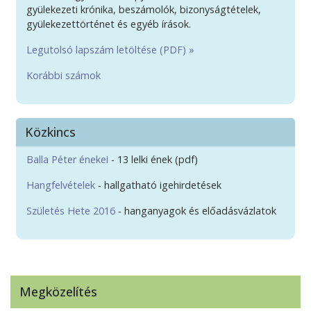
gyülekezeti krónika, beszámolók, bizonyságtételek,
gyülekezettörténet és egyéb írások.
Legutolsó lapszám letöltése (PDF) »
Korábbi számok
Közkincs
Balla Péter énekei
- 13 lelki ének (pdf)
Hangfelvételek
- hallgatható igehirdetések
Születés Hete 2016
- hanganyagok és előadásvázlatok
Megközelítés