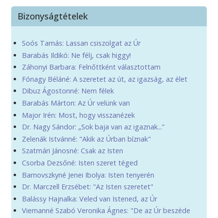
Bizonyságtételek
Soós Tamás: Lassan csiszolgat az Úr
Barabás Ildikó: Ne félj, csak higgy!
Záhonyi Barbara: Felnőttként választottam
Fónagy Béláné: A szeretet az út, az igazság, az élet
Dibuz Ágostonné: Nem félek
Barabás Márton: Az Úr velünk van
Major Irén: Most, hogy visszanézek
Dr. Nagy Sándor: „Sok baja van az igaznak...”
Zelenák Istvánné: "Akik az Úrban bíznak"
Szatmári Jánosné: Csak az Isten
Csorba Dezsőné: Isten szeret téged
Barnovszkyné Jenei Ibolya: Isten tenyerén
Dr. Marczell Erzsébet: "Az Isten szeretet"
Balássy Hajnalka: Veled van Istened, az Úr
Viemanné Szabó Veronika Ágnes: "De az Úr beszéde