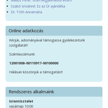
Balázs Péter: Isten kegyelméből éltem
Szabó Istvánné: Ez az Úr ajándéka
Dr. Tóth Annamária
Online adatkozás
Kérjük, adományával támogassa gyülekezetünk
szolgálatát!
Számlaszámunk:
12001008-00110917-00100000
Hálásan köszönjük a támogatást!
Rendszeres alkalmaink
Istentisztelet
vasárnap 10.00