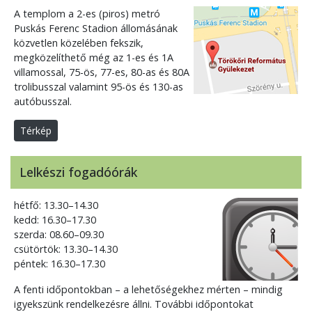
A templom a 2-es (piros) metró
Puskás Ferenc Stadion állomásának
közvetlen közelében fekszik,
megközelíthető még az 1-es és 1A
villamossal, 75-ös, 77-es, 80-as és 80A
trolibusszal valamint 95-ös és 130-as
autóbusszal.
Térkép
Lelkészi fogadóórák
hétfő: 13.30–14.30
kedd: 16.30–17.30
szerda: 08.60–09.30
csütörtök: 13.30–14.30
péntek: 16.30–17.30
A fenti időpontokban – a lehetőségekhez mérten – mindig
igyekszünk rendelkezésre állni. További időpontokat