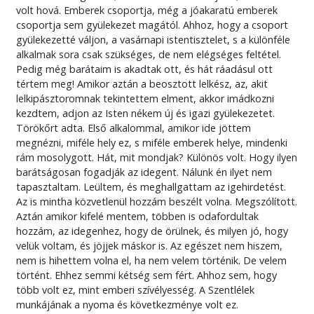
volt hová. Emberek csoportja, még a jóakaratú emberek
csoportja sem gyülekezet magától. Ahhoz, hogy a csoport
gyülekezetté váljon, a vasárnapi istentisztelet, s a különféle
alkalmak sora csak szükséges, de nem elégséges feltétel.
Pedig még barátaim is akadtak ott, és hát ráadásul ott
tértem meg! Amikor aztán a beosztott lelkész, az, akit
lelkipásztoromnak tekintettem elment, akkor imádkozni
kezdtem, adjon az Isten nékem új és igazi gyülekezetet.
Törökőrt adta. Első alkalommal, amikor ide jöttem
megnézni, miféle hely ez, s miféle emberek helye, mindenki
rám mosolygott. Hát, mit mondjak? Különös volt. Hogy ilyen
barátságosan fogadják az idegent. Nálunk én ilyet nem
tapasztaltam. Leültem, és meghallgattam az igehirdetést.
Az is mintha közvetlenül hozzám beszélt volna. Megszólított.
Aztán amikor kifelé mentem, többen is odafordultak
hozzám, az idegenhez, hogy de örülnek, és milyen jó, hogy
velük voltam, és jöjjek máskor is. Az egészet nem hiszem,
nem is hihettem volna el, ha nem velem történik. De velem
történt. Ehhez semmi kétség sem fért. Ahhoz sem, hogy
több volt ez, mint emberi szívélyesség. A Szentlélek
munkájának a nyoma és következménye volt ez.