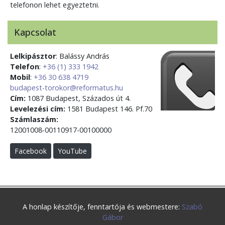
telefonon lehet egyeztetni.
Kapcsolat
Lelkipásztor
: Balássy András
Telefon
:
+36 (1) 333 1942
Mobil
:
+36 30 638 4719
budapest-torokor@reformatus.hu
Cím:
1087 Budapest, Százados út 4.
Levelezési cím:
1581 Budapest 146. Pf.70
Számlaszám:
12001008-00110917-00100000
Facebook
YouTube
A honlap készítője, fenntartója és webmestere:
Szabó
Gábor