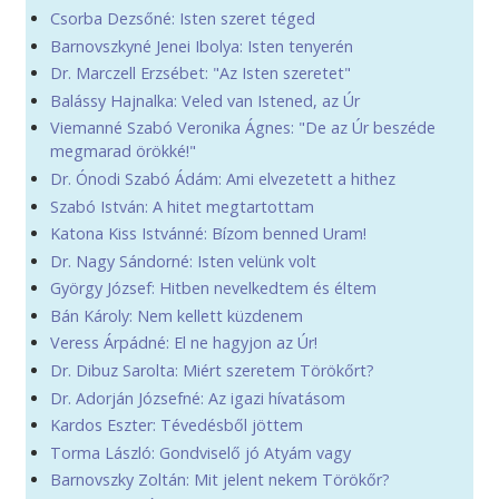
Csorba Dezsőné: Isten szeret téged
Barnovszkyné Jenei Ibolya: Isten tenyerén
Dr. Marczell Erzsébet: "Az Isten szeretet"
Balássy Hajnalka: Veled van Istened, az Úr
Viemanné Szabó Veronika Ágnes: "De az Úr beszéde
megmarad örökké!"
Dr. Ónodi Szabó Ádám: Ami elvezetett a hithez
Szabó István: A hitet megtartottam
Katona Kiss Istvánné: Bízom benned Uram!
Dr. Nagy Sándorné: Isten velünk volt
György József: Hitben nevelkedtem és éltem
Bán Károly: Nem kellett küzdenem
Veress Árpádné: El ne hagyjon az Úr!
Dr. Dibuz Sarolta: Miért szeretem Törökőrt?
Dr. Adorján Józsefné: Az igazi hívatásom
Kardos Eszter: Tévedésből jöttem
Torma László: Gondviselő jó Atyám vagy
Barnovszky Zoltán: Mit jelent nekem Törökőr?