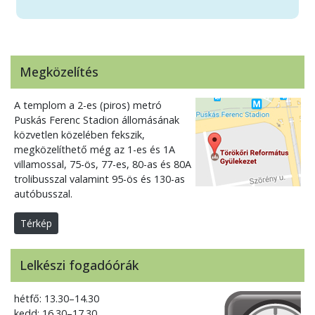
Megközelítés
A templom a 2-es (piros) metró
Puskás Ferenc Stadion állomásának
közvetlen közelében fekszik,
megközelíthető még az 1-es és 1A
villamossal, 75-ös, 77-es, 80-as és 80A
trolibusszal valamint 95-ös és 130-as
autóbusszal.
Térkép
Lelkészi fogadóórák
hétfő: 13.30–14.30
kedd: 16.30–17.30