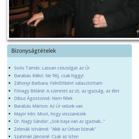
Bizonyságtételek
Soós Tamás: Lassan csiszolgat az Úr
Barabás Ildikó: Ne félj, csak higgy!
Záhonyi Barbara: Felnőttként választottam
Fónagy Béláné: A szeretet az út, az igazság, az élet
Dibuz Ágostonné: Nem félek
Barabás Márton: Az Úr velünk van
Major Irén: Most, hogy visszanézek
Dr. Nagy Sándor: „Sok baja van az igaznak...”
Zelenák Istvánné: "Akik az Úrban bíznak"
Szatmári Jánosné: Csak az Isten