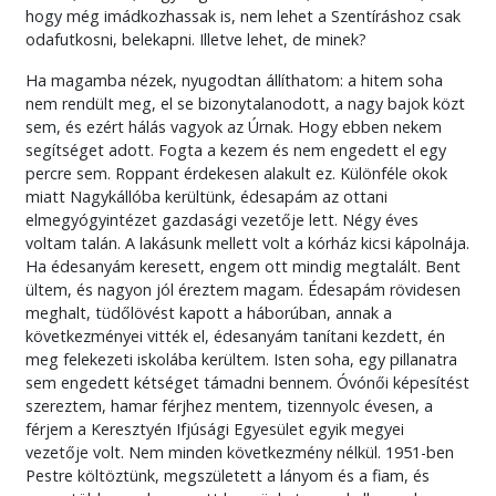
hogy még imádkozhassak is, nem lehet a Szentíráshoz csak
odafutkosni, belekapni. Illetve lehet, de minek?
Ha magamba nézek, nyugodtan állíthatom: a hitem soha
nem rendült meg, el se bizonytalanodott, a nagy bajok közt
sem, és ezért hálás vagyok az Úrnak. Hogy ebben nekem
segítséget adott. Fogta a kezem és nem engedett el egy
percre sem. Roppant érdekesen alakult ez. Különféle okok
miatt Nagykállóba kerültünk, édesapám az ottani
elmegyógyintézet gazdasági vezetője lett. Négy éves
voltam talán. A lakásunk mellett volt a kórház kicsi kápolnája.
Ha édesanyám keresett, engem ott mindig megtalált. Bent
ültem, és nagyon jól éreztem magam. Édesapám rövidesen
meghalt, tüdőlövést kapott a háborúban, annak a
következményei vitték el, édesanyám tanítani kezdett, én
meg felekezeti iskolába kerültem. Isten soha, egy pillanatra
sem engedett kétséget támadni bennem. Óvónői képesítést
szereztem, hamar férjhez mentem, tizennyolc évesen, a
férjem a Keresztyén Ifjúsági Egyesület egyik megyei
vezetője volt. Nem minden következmény nélkül. 1951-ben
Pestre költöztünk, megszületett a lányom és a fiam, és