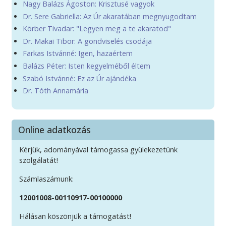
Nagy Balázs Ágoston: Krisztusé vagyok
Dr. Sere Gabriella: Az Úr akaratában megnyugodtam
Körber Tivadar: "Legyen meg a te akaratod"
Dr. Makai Tibor: A gondviselés csodája
Farkas Istvánné: Igen, hazaértem
Balázs Péter: Isten kegyelméből éltem
Szabó Istvánné: Ez az Úr ajándéka
Dr. Tóth Annamária
Online adatkozás
Kérjük, adományával támogassa gyülekezetünk
szolgálatát!
Számlaszámunk:
12001008-00110917-00100000
Hálásan köszönjük a támogatást!