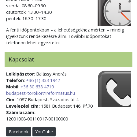
szerda: 08.60–09.30
csütörtök: 13.30–14.30
péntek: 16.30–17.30
A fenti időpontokban – a lehetőségekhez mérten – mindig
igyekszünk rendelkezésre állni. További időpontokat
telefonon lehet egyeztetni.
Kapcsolat
Lelkipásztor
: Balássy András
Telefon
:
+36 (1) 333 1942
Mobil
:
+36 30 638 4719
budapest-torokor@reformatus.hu
Cím:
1087 Budapest, Százados út 4.
Levelezési cím:
1581 Budapest 146. Pf.70
Számlaszám:
12001008-00110917-00100000
Facebook
YouTube