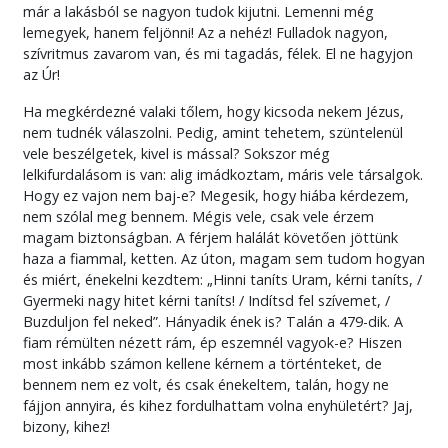
már a lakásból se nagyon tudok kijutni. Lemenni még
lemegyek, hanem feljönni! Az a nehéz! Fulladok nagyon,
szívritmus zavarom van, és mi tagadás, félek. El ne hagyjon
az Úr!
Ha megkérdezné valaki tőlem, hogy kicsoda nekem Jézus,
nem tudnék válaszolni. Pedig, amint tehetem, szüntelenül
vele beszélgetek, kivel is mással? Sokszor még
lelkifurdalásom is van: alig imádkoztam, máris vele társalgok.
Hogy ez vajon nem baj-e? Megesik, hogy hiába kérdezem,
nem szólal meg bennem. Mégis vele, csak vele érzem
magam biztonságban. A férjem halálát követően jöttünk
haza a fiammal, ketten. Az úton, magam sem tudom hogyan
és miért, énekelni kezdtem: „Hinni taníts Uram, kérni taníts, /
Gyermeki nagy hitet kérni taníts! / Indítsd fel szívemet, /
Buzduljon fel neked”. Hányadik ének is? Talán a 479-dik. A
fiam rémülten nézett rám, ép eszemnél vagyok-e? Hiszen
most inkább számon kellene kérnem a történteket, de
bennem nem ez volt, és csak énekeltem, talán, hogy ne
fájjon annyira, és kihez fordulhattam volna enyhületért? Jaj,
bizony, kihez!