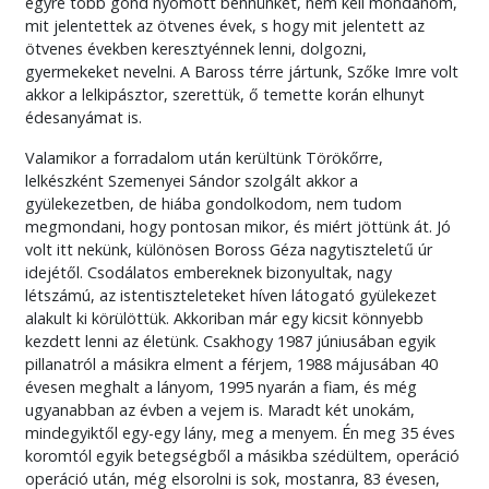
egyre több gond nyomott bennünket, nem kell mondanom,
mit jelentettek az ötvenes évek, s hogy mit jelentett az
ötvenes években keresztyénnek lenni, dolgozni,
gyermekeket nevelni. A Baross térre jártunk, Szőke Imre volt
akkor a lelkipásztor, szerettük, ő temette korán elhunyt
édesanyámat is.
Valamikor a forradalom után kerültünk Törökőrre,
lelkészként Szemenyei Sándor szolgált akkor a
gyülekezetben, de hiába gondolkodom, nem tudom
megmondani, hogy pontosan mikor, és miért jöttünk át. Jó
volt itt nekünk, különösen Boross Géza nagytiszteletű úr
idejétől. Csodálatos embereknek bizonyultak, nagy
létszámú, az istentiszteleteket híven látogató gyülekezet
alakult ki körülöttük. Akkoriban már egy kicsit könnyebb
kezdett lenni az életünk. Csakhogy 1987 júniusában egyik
pillanatról a másikra elment a férjem, 1988 májusában 40
évesen meghalt a lányom, 1995 nyarán a fiam, és még
ugyanabban az évben a vejem is. Maradt két unokám,
mindegyiktől egy-egy lány, meg a menyem. Én meg 35 éves
koromtól egyik betegségből a másikba szédültem, operáció
operáció után, még elsorolni is sok, mostanra, 83 évesen,