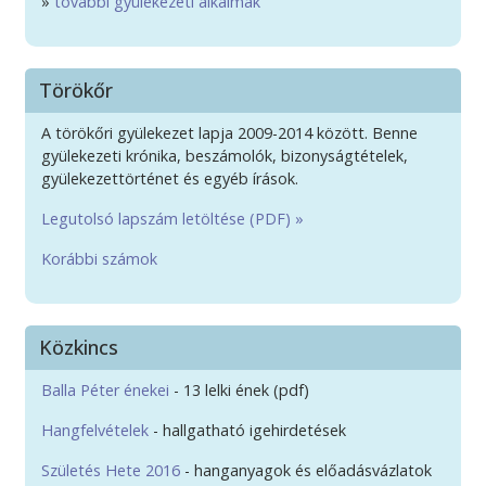
»
további gyülekezeti alkalmak
Törökőr
A törökőri gyülekezet lapja 2009-2014 között. Benne
gyülekezeti krónika, beszámolók, bizonyságtételek,
gyülekezettörténet és egyéb írások.
Legutolsó lapszám letöltése (PDF) »
Korábbi számok
Közkincs
Balla Péter énekei
- 13 lelki ének (pdf)
Hangfelvételek
- hallgatható igehirdetések
Születés Hete 2016
- hanganyagok és előadásvázlatok