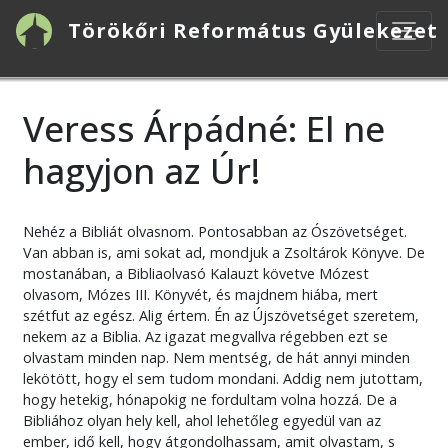
Ugrás
Törökőri Református Gyülekezet
a
tartalomra
Veress Árpádné: El ne
hagyjon az Úr!
Nehéz a Bibliát olvasnom. Pontosabban az Ószövetséget.
Van abban is, ami sokat ad, mondjuk a Zsoltárok Könyve. De
mostanában, a Bibliaolvasó Kalauzt követve Mózest
olvasom, Mózes III. Könyvét, és majdnem hiába, mert
szétfut az egész. Alig értem. Én az Újszövetséget szeretem,
nekem az a Biblia. Az igazat megvallva régebben ezt se
olvastam minden nap. Nem mentség, de hát annyi minden
lekötött, hogy el sem tudom mondani. Addig nem jutottam,
hogy hetekig, hónapokig ne fordultam volna hozzá. De a
Bibliához olyan hely kell, ahol lehetőleg egyedül van az
ember, idő kell, hogy átgondolhassam, amit olvastam, s