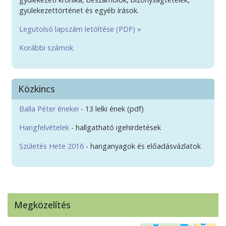
gyülekezettörténet és egyéb írások.
Legutolsó lapszám letöltése (PDF) »
Korábbi számok
Közkincs
Balla Péter énekei
- 13 lelki ének (pdf)
Hangfelvételek
- hallgatható igehirdetések
Születés Hete 2016
- hanganyagok és előadásvázlatok
Megközelítés