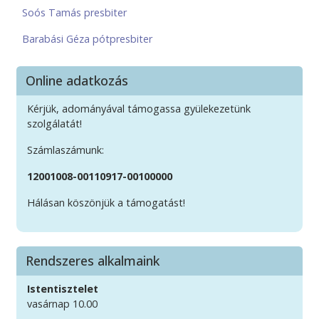
Soós Tamás presbiter
Barabási Géza pótpresbiter
Online adatkozás
Kérjük, adományával támogassa gyülekezetünk
szolgálatát!
Számlaszámunk:
12001008-00110917-00100000
Hálásan köszönjük a támogatást!
Rendszeres alkalmaink
Istentisztelet
vasárnap 10.00