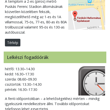
A templom a 2-es (piros) metró
Puskás Ferenc Stadion állomásának
közvetlen közelében fekszik,
megközelíthető még az 1-es és 1A
villamossal, 75-ös, 77-es, 80-as és 80A
trolibusszal valamint 95-ös és 130-as
autóbusszal.
Térkép
Lelkészi fogadóórák
hétfő: 13.30–14.30
kedd: 16.30–17.30
szerda: 08.60–09.30
csütörtök: 13.30–14.30
péntek: 16.30–17.30
A fenti időpontokban – a lehetőségekhez mérten – mindig
igyekszünk rendelkezésre állni. További időpontokat
telefonon lehet egyeztetni.