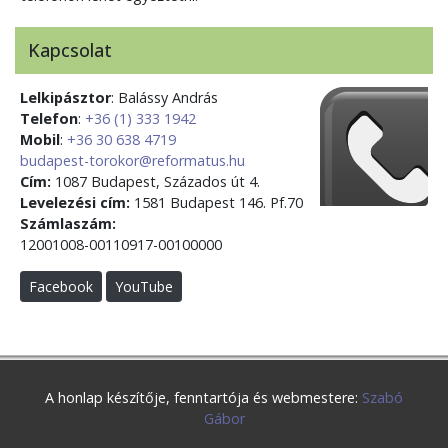
Kapcsolat
Lelkipásztor
: Balássy András
Telefon
:
+36 (1) 333 1942
Mobil
:
+36 30 638 4719
budapest-torokor@reformatus.hu
Cím:
1087 Budapest, Százados út 4.
Levelezési cím:
1581 Budapest 146. Pf.70
Számlaszám:
12001008-00110917-00100000
Facebook
YouTube
A honlap készítője, fenntartója és webmestere:
Szabó
Gábor