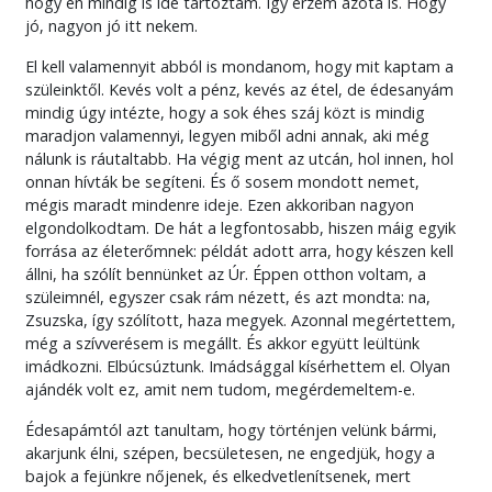
hogy én mindig is ide tartoztam. Így érzem azóta is. Hogy
jó, nagyon jó itt nekem.
El kell valamennyit abból is mondanom, hogy mit kaptam a
szüleinktől. Kevés volt a pénz, kevés az étel, de édesanyám
mindig úgy intézte, hogy a sok éhes száj közt is mindig
maradjon valamennyi, legyen miből adni annak, aki még
nálunk is ráutaltabb. Ha végig ment az utcán, hol innen, hol
onnan hívták be segíteni. És ő sosem mondott nemet,
mégis maradt mindenre ideje. Ezen akkoriban nagyon
elgondolkodtam. De hát a legfontosabb, hiszen máig egyik
forrása az életerőmnek: példát adott arra, hogy készen kell
állni, ha szólít bennünket az Úr. Éppen otthon voltam, a
szüleimnél, egyszer csak rám nézett, és azt mondta: na,
Zsuzska, így szólított, haza megyek. Azonnal megértettem,
még a szívverésem is megállt. És akkor együtt leültünk
imádkozni. Elbúcsúztunk. Imádsággal kísérhettem el. Olyan
ajándék volt ez, amit nem tudom, megérdemeltem-e.
Édesapámtól azt tanultam, hogy történjen velünk bármi,
akarjunk élni, szépen, becsületesen, ne engedjük, hogy a
bajok a fejünkre nőjenek, és elkedvetlenítsenek, mert