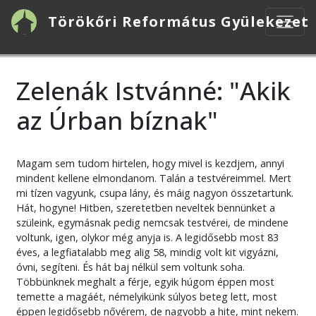
Ugrás
Törökőri Református Gyülekezet
a
tartalomra
Zelenák Istvánné: "Akik
az Úrban bíznak"
Magam sem tudom hirtelen, hogy mivel is kezdjem, annyi
mindent kellene elmondanom. Talán a testvéreimmel. Mert
mi tízen vagyunk, csupa lány, és máig nagyon összetartunk.
Hát, hogyne! Hitben, szeretetben neveltek bennünket a
szüleink, egymásnak pedig nemcsak testvérei, de mindene
voltunk, igen, olykor még anyja is. A legidősebb most 83
éves, a legfiatalabb meg alig 58, mindig volt kit vigyázni,
óvni, segíteni. És hát baj nélkül sem voltunk soha.
Többünknek meghalt a férje, egyik húgom éppen most
temette a magáét, némelyikünk súlyos beteg lett, most
éppen legidősebb nővérem, de nagyobb a hite, mint nekem.