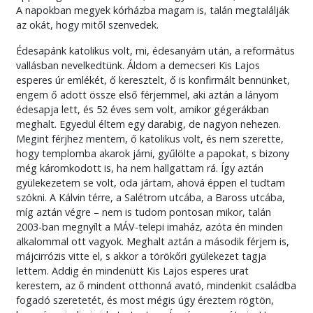
A napokban megyek kórházba magam is, talán megtalálják
az okát, hogy mitől szenvedek.
Édesapánk katolikus volt, mi, édesanyám után, a református
vallásban nevelkedtünk. Áldom a demecseri Kis Lajos
esperes úr emlékét, ő keresztelt, ő is konfirmált bennünket,
engem ő adott össze első férjemmel, aki aztán a lányom
édesapja lett, és 52 éves sem volt, amikor gégerákban
meghalt. Egyedül éltem egy darabig, de nagyon nehezen.
Megint férjhez mentem, ő katolikus volt, és nem szerette,
hogy templomba akarok járni, gyűlölte a papokat, s bizony
még káromkodott is, ha nem hallgattam rá. Így aztán
gyülekezetem se volt, oda jártam, ahová éppen el tudtam
szökni. A Kálvin térre, a Salétrom utcába, a Baross utcába,
míg aztán végre – nem is tudom pontosan mikor, talán
2003-ban megnyílt a MÁV-telepi imaház, azóta én minden
alkalommal ott vagyok. Meghalt aztán a második férjem is,
májcirrózis vitte el, s akkor a törökőri gyülekezet tagja
lettem. Addig én mindenütt Kis Lajos esperes urat
kerestem, az ő mindent otthonná avató, mindenkit családba
fogadó szeretetét, és most mégis úgy éreztem rögtön,