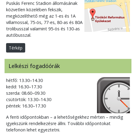
Puskás Ferenc Stadion állomásának
közvetlen közelében fekszik,
megközelíthető még az 1-es és 1A
villamossal, 75-ös, 77-es, 80-as és 80A
trolibusszal valamint 95-ös és 130-as
autóbusszal.
Térkép
Lelkészi fogadóórák
hétfő: 13.30–14.30
kedd: 16.30–17.30
szerda: 08.60–09.30
csütörtök: 13.30–14.30
péntek: 16.30–17.30
A fenti időpontokban – a lehetőségekhez mérten – mindig
igyekszünk rendelkezésre állni. További időpontokat
telefonon lehet egyeztetni.