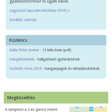
gyülekezettörténet és egyéb írások.
Legutolsó lapszám letöltése (PDF) »
Korábbi számok
Közkincs
Balla Péter énekei
- 13 lelki ének (pdf)
Hangfelvételek
- hallgatható igehirdetések
Születés Hete 2016
- hanganyagok és előadásvázlatok
Megközelítés
A templom a 2-es (piros) metró