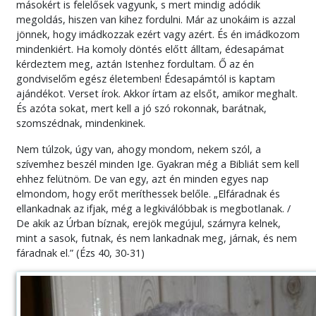
másokért is felelősek vagyunk, s mert mindig adódik
megoldás, hiszen van kihez fordulni. Már az unokáim is azzal
jönnek, hogy imádkozzak ezért vagy azért. És én imádkozom
mindenkiért. Ha komoly döntés előtt álltam, édesapámat
kérdeztem meg, aztán Istenhez fordultam. Ő az én
gondviselőm egész életemben! Édesapámtól is kaptam
ajándékot. Verset írok. Akkor írtam az elsőt, amikor meghalt.
És azóta sokat, mert kell a jó szó rokonnak, barátnak,
szomszédnak, mindenkinek.
Nem túlzok, úgy van, ahogy mondom, nekem szól, a
szívemhez beszél minden Ige. Gyakran még a Bibliát sem kell
ehhez felütnöm. De van egy, azt én minden egyes nap
elmondom, hogy erőt meríthessek belőle. „Elfáradnak és
ellankadnak az ifjak, még a legkiválóbbak is megbotlanak. /
De akik az Úrban bíznak, erejök megújul, szárnyra kelnek,
mint a sasok, futnak, és nem lankadnak meg, járnak, és nem
fáradnak el.” (Ézs 40, 30-31)