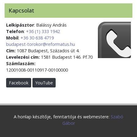
Kapcsolat
Lelkipásztor
: Balássy András
Telefon
:
+36 (1) 333 1942
Mobil
:
+36 30 638 4719
budapest-torokor@reformatus.hu
Cím:
1087 Budapest, Százados út 4.
Levelezési cím:
1581 Budapest 146. Pf.70
Számlaszám:
12001008-00110917-00100000
Facebook
YouTube
A honlap készítője, fenntartója és webmestere:
Szabó
Gábor