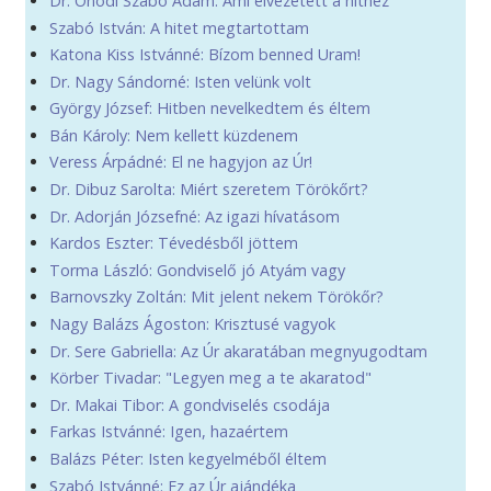
Dr. Ónodi Szabó Ádám: Ami elvezetett a hithez
Szabó István: A hitet megtartottam
Katona Kiss Istvánné: Bízom benned Uram!
Dr. Nagy Sándorné: Isten velünk volt
György József: Hitben nevelkedtem és éltem
Bán Károly: Nem kellett küzdenem
Veress Árpádné: El ne hagyjon az Úr!
Dr. Dibuz Sarolta: Miért szeretem Törökőrt?
Dr. Adorján Józsefné: Az igazi hívatásom
Kardos Eszter: Tévedésből jöttem
Torma László: Gondviselő jó Atyám vagy
Barnovszky Zoltán: Mit jelent nekem Törökőr?
Nagy Balázs Ágoston: Krisztusé vagyok
Dr. Sere Gabriella: Az Úr akaratában megnyugodtam
Körber Tivadar: "Legyen meg a te akaratod"
Dr. Makai Tibor: A gondviselés csodája
Farkas Istvánné: Igen, hazaértem
Balázs Péter: Isten kegyelméből éltem
Szabó Istvánné: Ez az Úr ajándéka