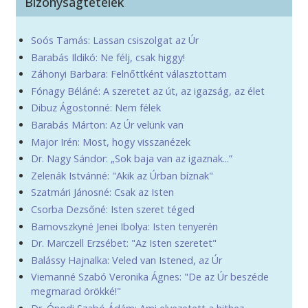
Bizonyságtételek
Soós Tamás: Lassan csiszolgat az Úr
Barabás Ildikó: Ne félj, csak higgy!
Záhonyi Barbara: Felnőttként választottam
Fónagy Béláné: A szeretet az út, az igazság, az élet
Dibuz Ágostonné: Nem félek
Barabás Márton: Az Úr velünk van
Major Irén: Most, hogy visszanézek
Dr. Nagy Sándor: „Sok baja van az igaznak...”
Zelenák Istvánné: "Akik az Úrban bíznak"
Szatmári Jánosné: Csak az Isten
Csorba Dezsőné: Isten szeret téged
Barnovszkyné Jenei Ibolya: Isten tenyerén
Dr. Marczell Erzsébet: "Az Isten szeretet"
Balássy Hajnalka: Veled van Istened, az Úr
Viemanné Szabó Veronika Ágnes: "De az Úr beszéde
megmarad örökké!"