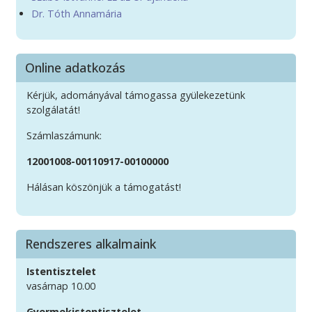
Dr. Tóth Annamária
Online adatkozás
Kérjük, adományával támogassa gyülekezetünk
szolgálatát!
Számlaszámunk:
12001008-00110917-00100000
Hálásan köszönjük a támogatást!
Rendszeres alkalmaink
Istentisztelet
vasárnap 10.00
Gyermekistentisztelet