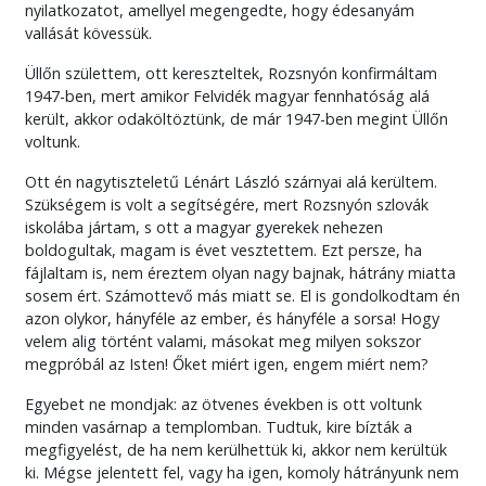
nyilatkozatot, amellyel megengedte, hogy édesanyám
vallását kövessük.
Üllőn születtem, ott kereszteltek, Rozsnyón konfirmáltam
1947-ben, mert amikor Felvidék magyar fennhatóság alá
került, akkor odaköltöztünk, de már 1947-ben megint Üllőn
voltunk.
Ott én nagytiszteletű Lénárt László szárnyai alá kerültem.
Szükségem is volt a segítségére, mert Rozsnyón szlovák
iskolába jártam, s ott a magyar gyerekek nehezen
boldogultak, magam is évet vesztettem. Ezt persze, ha
fájlaltam is, nem éreztem olyan nagy bajnak, hátrány miatta
sosem ért. Számottevő más miatt se. El is gondolkodtam én
azon olykor, hányféle az ember, és hányféle a sorsa! Hogy
velem alig történt valami, másokat meg milyen sokszor
megpróbál az Isten! Őket miért igen, engem miért nem?
Egyebet ne mondjak: az ötvenes években is ott voltunk
minden vasárnap a templomban. Tudtuk, kire bízták a
megfigyelést, de ha nem kerülhettük ki, akkor nem kerültük
ki. Mégse jelentett fel, vagy ha igen, komoly hátrányunk nem