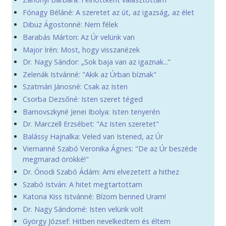
Fónagy Béláné: A szeretet az út, az igazság, az élet
Dibuz Ágostonné: Nem félek
Barabás Márton: Az Úr velünk van
Major Irén: Most, hogy visszanézek
Dr. Nagy Sándor: „Sok baja van az igaznak...”
Zelenák Istvánné: "Akik az Úrban bíznak"
Szatmári Jánosné: Csak az Isten
Csorba Dezsőné: Isten szeret téged
Barnovszkyné Jenei Ibolya: Isten tenyerén
Dr. Marczell Erzsébet: "Az Isten szeretet"
Balássy Hajnalka: Veled van Istened, az Úr
Viemanné Szabó Veronika Ágnes: "De az Úr beszéde
megmarad örökké!"
Dr. Ónodi Szabó Ádám: Ami elvezetett a hithez
Szabó István: A hitet megtartottam
Katona Kiss Istvánné: Bízom benned Uram!
Dr. Nagy Sándorné: Isten velünk volt
György József: Hitben nevelkedtem és éltem