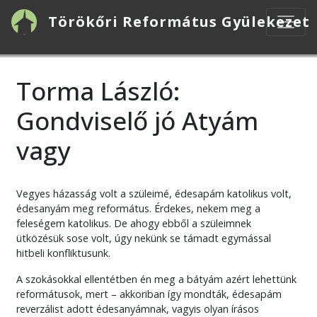
Ugrás
Törökőri Református Gyülekezet
a
tartalomra
Torma László:
Gondviselő jó Atyám
vagy
Vegyes házasság volt a szüleimé, édesapám katolikus volt,
édesanyám meg református. Érdekes, nekem meg a
feleségem katolikus. De ahogy ebből a szüleimnek
ütközésük sose volt, úgy nekünk se támadt egymással
hitbeli konfliktusunk.
A szokásokkal ellentétben én meg a bátyám azért lehettünk
reformátusok, mert – akkoriban így mondták, édesapám
reverzálist adott édesanyámnak, vagyis olyan írásos