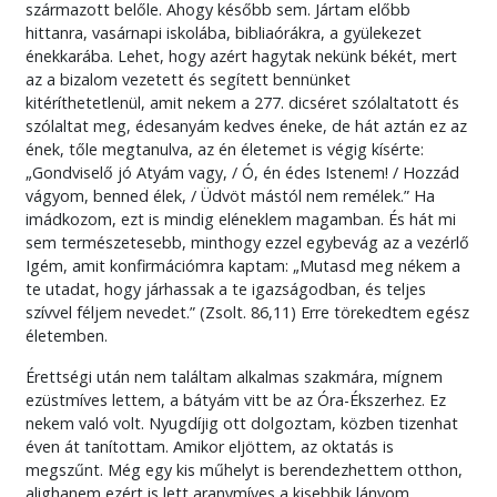
származott belőle. Ahogy később sem. Jártam előbb
hittanra, vasárnapi iskolába, bibliaórákra, a gyülekezet
énekkarába. Lehet, hogy azért hagytak nekünk békét, mert
az a bizalom vezetett és segített bennünket
kitéríthetetlenül, amit nekem a 277. dicséret szólaltatott és
szólaltat meg, édesanyám kedves éneke, de hát aztán ez az
ének, tőle megtanulva, az én életemet is végig kísérte:
„Gondviselő jó Atyám vagy, / Ó, én édes Istenem! / Hozzád
vágyom, benned élek, / Üdvöt mástól nem remélek.” Ha
imádkozom, ezt is mindig eléneklem magamban. És hát mi
sem természetesebb, minthogy ezzel egybevág az a vezérlő
Igém, amit konfirmációmra kaptam: „Mutasd meg nékem a
te utadat, hogy járhassak a te igazságodban, és teljes
szívvel féljem nevedet.” (Zsolt. 86,11) Erre törekedtem egész
életemben.
Érettségi után nem találtam alkalmas szakmára, mígnem
ezüstmíves lettem, a bátyám vitt be az Óra-Ékszerhez. Ez
nekem való volt. Nyugdíjig ott dolgoztam, közben tizenhat
éven át tanítottam. Amikor eljöttem, az oktatás is
megszűnt. Még egy kis műhelyt is berendezhettem otthon,
alighanem ezért is lett aranymíves a kisebbik lányom.