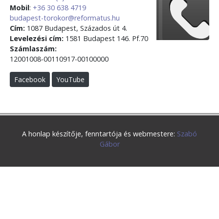
Mobil
:
+36 30 638 4719
budapest-torokor@reformatus.hu
Cím:
1087 Budapest, Százados út 4.
Levelezési cím:
1581 Budapest 146. Pf.70
Számlaszám:
12001008-00110917-00100000
Facebook
YouTube
A honlap készítője, fenntartója és webmestere:
Szabó
Gábor