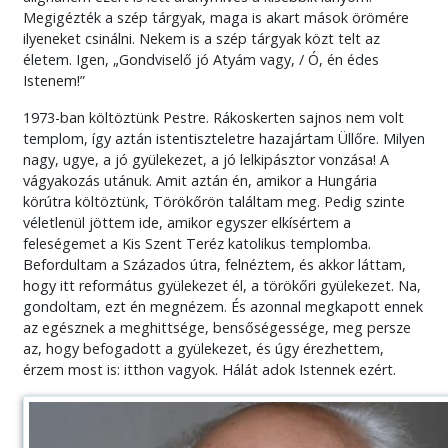
Megigézték a szép tárgyak, maga is akart mások örömére
ilyeneket csinálni. Nekem is a szép tárgyak közt telt az
életem. Igen, „Gondviselő jó Atyám vagy, / Ó, én édes
Istenem!”
1973-ban költöztünk Pestre. Rákoskerten sajnos nem volt
templom, így aztán istentiszteletre hazajártam Üllőre. Milyen
nagy, ugye, a jó gyülekezet, a jó lelkipásztor vonzása! A
vágyakozás utánuk. Amit aztán én, amikor a Hungária
körútra költöztünk, Törökőrön találtam meg. Pedig szinte
véletlenül jöttem ide, amikor egyszer elkísértem a
feleségemet a Kis Szent Teréz katolikus templomba.
Befordultam a Százados útra, felnéztem, és akkor láttam,
hogy itt református gyülekezet él, a törökőri gyülekezet. Na,
gondoltam, ezt én megnézem. És azonnal megkapott ennek
az egésznek a meghittsége, bensőségessége, meg persze
az, hogy befogadott a gyülekezet, és úgy érezhettem,
érzem most is: itthon vagyok. Hálát adok Istennek ezért.