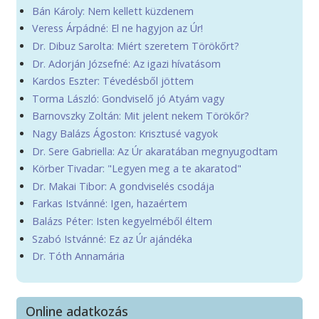
Bán Károly: Nem kellett küzdenem
Veress Árpádné: El ne hagyjon az Úr!
Dr. Dibuz Sarolta: Miért szeretem Törökőrt?
Dr. Adorján Józsefné: Az igazi hívatásom
Kardos Eszter: Tévedésből jöttem
Torma László: Gondviselő jó Atyám vagy
Barnovszky Zoltán: Mit jelent nekem Törökőr?
Nagy Balázs Ágoston: Krisztusé vagyok
Dr. Sere Gabriella: Az Úr akaratában megnyugodtam
Körber Tivadar: "Legyen meg a te akaratod"
Dr. Makai Tibor: A gondviselés csodája
Farkas Istvánné: Igen, hazaértem
Balázs Péter: Isten kegyelméből éltem
Szabó Istvánné: Ez az Úr ajándéka
Dr. Tóth Annamária
Online adatkozás