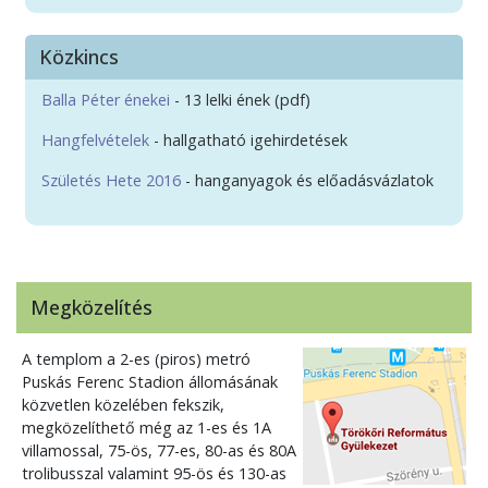
Közkincs
Balla Péter énekei
- 13 lelki ének (pdf)
Hangfelvételek
- hallgatható igehirdetések
Születés Hete 2016
- hanganyagok és előadásvázlatok
Megközelítés
A templom a 2-es (piros) metró
Puskás Ferenc Stadion állomásának
közvetlen közelében fekszik,
megközelíthető még az 1-es és 1A
villamossal, 75-ös, 77-es, 80-as és 80A
trolibusszal valamint 95-ös és 130-as