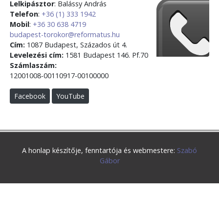
Lelkipásztor
: Balássy András
Telefon
:
+36 (1) 333 1942
Mobil
:
+36 30 638 4719
budapest-torokor@reformatus.hu
Cím:
1087 Budapest, Százados út 4.
Levelezési cím:
1581 Budapest 146. Pf.70
Számlaszám:
12001008-00110917-00100000
Facebook
YouTube
A honlap készítője, fenntartója és webmestere:
Szabó
Gábor