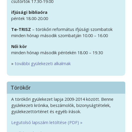
csütörtök 17.30-19.00
ifjúsági bibliaóra
péntek 18.00-20.00
Te-TRISZ
– törökőri református ifjúsági szombatok
minden hónap második szombatján 10.00 – 16.00
Női kör
minden hónap második péntekén 18.00 – 19.30
»
további gyülekezeti alkalmak
Törökőr
A törökőri gyülekezet lapja 2009-2014 között. Benne
gyülekezeti krónika, beszámolók, bizonyságtételek,
gyülekezettörténet és egyéb írások.
Legutolsó lapszám letöltése (PDF) »