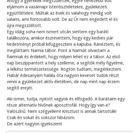
Ahogy a gyerekek megszülettek, egyre nehezebb volt
eljárnom a vasárnapi Istentiszteletekre, gyülekezeti
együttlétekre. Múltak az évek és valahogy mindig volt
valami, ami fontosabb volt. De az Úr nem engedett el és
újra megszólított.
Egy idáig soha nem ismert utcán siettem egy baráti
találkozóra, amikor észrevettem, hogy egy kedves pár
hirdetményt próbál kifüggeszteni a kapuba. Ránéztem, és
megláttam: Narnia tábor. Pont a Narniát olvastam a
fiaimnak és érdekelt, hogy milyen lehet ez a tábor. Az első
nap beszippantott a hely szelleme, a segítők mély figyelme,
a lelkész természetessége. Rögtön tudtam, megérkeztem.
Habár édesanyám halála óta nagyon keveset tudok részt
venni a gyülekezet aktív életében, de nap mint nap érzem
segítő erejét.
Aki ismer, tudja, nyitott vagyok és elfogadó. A barátaim egy
része alternatív hívőnek aposztrofál. Hogy így van-e?
Valószínű. Nem szégyellem! Krisztust is annak tartották!
Csak én sokat és sokszor hibázom.
De azért nagyon igyekszem!