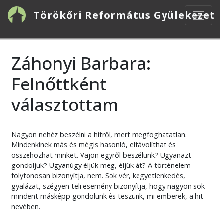
Ugrás
Törökőri Református Gyülekezet
a
tartalomra
Záhonyi Barbara:
Felnőttként
választottam
Nagyon nehéz beszélni a hitről, mert megfoghatatlan.
Mindenkinek más és mégis hasonló, eltávolíthat és
összehozhat minket. Vajon egyről beszélünk? Ugyanazt
gondoljuk? Ugyanúgy éljük meg, éljük át? A történelem
folytonosan bizonyítja, nem. Sok vér, kegyetlenkedés,
gyalázat, szégyen teli esemény bizonyítja, hogy nagyon sok
mindent másképp gondolunk és teszünk, mi emberek, a hit
nevében.