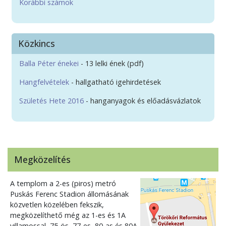
Korábbi számok
Közkincs
Balla Péter énekei
- 13 lelki ének (pdf)
Hangfelvételek
- hallgatható igehirdetések
Születés Hete 2016
- hanganyagok és előadásvázlatok
Megközelítés
A templom a 2-es (piros) metró
Puskás Ferenc Stadion állomásának
közvetlen közelében fekszik,
megközelíthető még az 1-es és 1A
villamossal, 75-ös, 77-es, 80-as és 80A