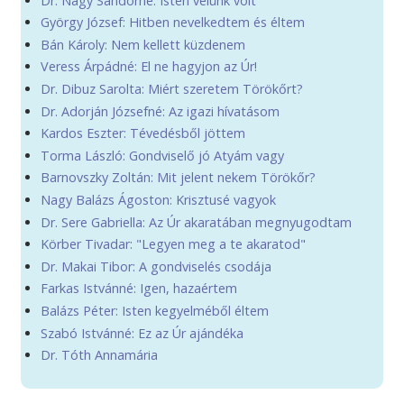
Dr. Nagy Sándorné: Isten velünk volt
György József: Hitben nevelkedtem és éltem
Bán Károly: Nem kellett küzdenem
Veress Árpádné: El ne hagyjon az Úr!
Dr. Dibuz Sarolta: Miért szeretem Törökőrt?
Dr. Adorján Józsefné: Az igazi hívatásom
Kardos Eszter: Tévedésből jöttem
Torma László: Gondviselő jó Atyám vagy
Barnovszky Zoltán: Mit jelent nekem Törökőr?
Nagy Balázs Ágoston: Krisztusé vagyok
Dr. Sere Gabriella: Az Úr akaratában megnyugodtam
Körber Tivadar: "Legyen meg a te akaratod"
Dr. Makai Tibor: A gondviselés csodája
Farkas Istvánné: Igen, hazaértem
Balázs Péter: Isten kegyelméből éltem
Szabó Istvánné: Ez az Úr ajándéka
Dr. Tóth Annamária