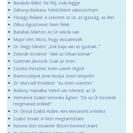
Barabás Ildikó: Ne félj, csak higgy!
Záhonyi Barbara: Felnőttként választottam
Fónagy Béláné: A szeretet az út, az igazság, az élet
Dibuz Ágostonné: Nem félek
Barabás Márton: Az Úr velünk van
Major Irén: Most, hogy visszanézek
Dr. Nagy Sándor: „Sok baja van az igaznak...”
Zelenák Istvánné: "Akik az Úrban bíznak"
Szatmári Jánosné: Csak az Isten
Csorba Dezsőné: Isten szeret téged
Barnovszkyné Jenei Ibolya: Isten tenyerén
Dr. Marczell Erzsébet: "Az Isten szeretet"
Balássy Hajnalka: Veled van Istened, az Úr
Viemanné Szabó Veronika Ágnes: "De az Úr beszéde
megmarad örökké!"
Dr. Ónodi Szabó Ádám: Ami elvezetett a hithez
Szabó István: A hitet megtartottam
Katona Kiss Istvánné: Bízom benned Uram!