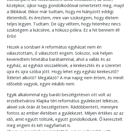
középkor, újkor nagy gondolkodóival ismertetett meg, majd
a Bibliával. Ekkor már tudtam, hogy mi hiányzott eddigi
életemből, és éreztem, mire van szükségem, hogy életem
teljes legyen. Tudtam. De úgy véltem, hogy hitemhez nincs
szükségem a külcsínre, a hókusz-pókra. Ez a hit bennem él!
Erős!
Hiszek a sorsban! A református egyházat nem én
választottam, ő választott engem. Sokszor, sok helyen
keveredtem hitvitába barátaimmal, ahol a vallás és az
egyház, az egyházi visszaélések, a kirekesztés és a szeretet
újra és újra szóba jött. Hogy lehet egy egyház kirekesztő?
Ítéletet alkotó? Megalázó? A mai napig nem értem, és minél
idősebb vagyok, egyre inkább nem.
Egyik alkalommal egy baráti beszélgetésen ott volt az
erzsébetvárosi Klapka téri református gyülekezet lelkésze,
akivel sok órán át beszélgettem. Rádöbbentett, mennyire
fontos az ember életében a gyülekezet. Milyen értékes az az
idő, amit együtt töltünk, együtt gondolkodunk. Ő keresztelt
meg engem és két nagyfiamat is.