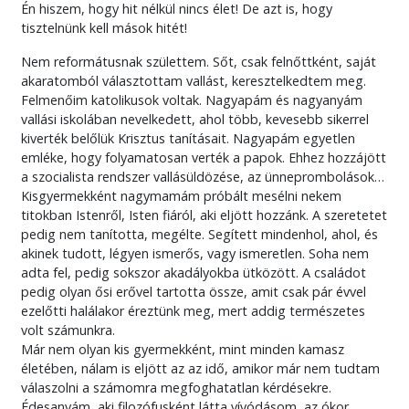
Én hiszem, hogy hit nélkül nincs élet! De azt is, hogy
tisztelnünk kell mások hitét!
Nem reformátusnak születtem. Sőt, csak felnőttként, saját
akaratomból választottam vallást, keresztelkedtem meg.
Felmenőim katolikusok voltak. Nagyapám és nagyanyám
vallási iskolában nevelkedett, ahol több, kevesebb sikerrel
kiverték belőlük Krisztus tanításait. Nagyapám egyetlen
emléke, hogy folyamatosan verték a papok. Ehhez hozzájött
a szocialista rendszer vallásüldözése, az ünneprombolások…
Kisgyermekként nagymamám próbált mesélni nekem
titokban Istenről, Isten fiáról, aki eljött hozzánk. A szeretetet
pedig nem tanította, megélte. Segített mindenhol, ahol, és
akinek tudott, légyen ismerős, vagy ismeretlen. Soha nem
adta fel, pedig sokszor akadályokba ütközött. A családot
pedig olyan ősi erővel tartotta össze, amit csak pár évvel
ezelőtti halálakor éreztünk meg, mert addig természetes
volt számunkra.
Már nem olyan kis gyermekként, mint minden kamasz
életében, nálam is eljött az az idő, amikor már nem tudtam
válaszolni a számomra megfoghatatlan kérdésekre.
Édesanyám, aki filozófusként látta vívódásom, az ókor,