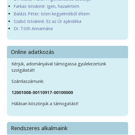
Farkas Istvánné: Igen, hazaértem
Balázs Péter: Isten kegyelméből éltem
Szabó Istvánné: Ez az Úr ajándéka
Dr. Tóth Annamária
Online adatkozás
Kérjük, adományával támogassa gyülekezetünk
szolgálatát!
Számlaszámunk:
12001008-00110917-00100000
Hálásan köszönjük a támogatást!
Rendszeres alkalmaink