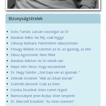
Bizonyságtételek
Soós Tamás: Lassan csiszolgat az Úr
Barabás Ildikó: Ne félj, csak higgy!
Záhonyi Barbara: Felnőttként választottam
Fónagy Béláné: A szeretet az út, az igazság, az élet
Dibuz Ágostonné: Nem félek
Barabás Márton: Az Úr velünk van
Major Irén: Most, hogy visszanézek
Dr. Nagy Sándor: „Sok baja van az igaznak...”
Zelenák Istvánné: "Akik az Úrban bíznak"
Szatmári Jánosné: Csak az Isten
Csorba Dezsőné: Isten szeret téged
Barnovszkyné Jenei Ibolya: Isten tenyerén
Dr. Marczell Erzsébet: "Az Isten szeretet"