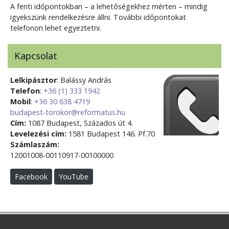
A fenti időpontokban – a lehetőségekhez mérten – mindig
igyekszünk rendelkezésre állni. További időpontokat
telefonon lehet egyeztetni.
Kapcsolat
Lelkipásztor
: Balássy András
Telefon
:
+36 (1) 333 1942
Mobil
:
+36 30 638 4719
budapest-torokor@reformatus.hu
Cím:
1087 Budapest, Százados út 4.
Levelezési cím:
1581 Budapest 146. Pf.70
Számlaszám:
12001008-00110917-00100000
Facebook
YouTube