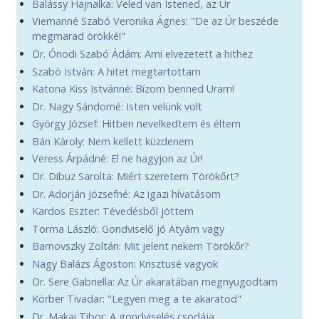
Balássy Hajnalka: Veled van Istened, az Úr
Viemanné Szabó Veronika Ágnes: "De az Úr beszéde
megmarad örökké!"
Dr. Ónodi Szabó Ádám: Ami elvezetett a hithez
Szabó István: A hitet megtartottam
Katona Kiss Istvánné: Bízom benned Uram!
Dr. Nagy Sándorné: Isten velünk volt
György József: Hitben nevelkedtem és éltem
Bán Károly: Nem kellett küzdenem
Veress Árpádné: El ne hagyjon az Úr!
Dr. Dibuz Sarolta: Miért szeretem Törökőrt?
Dr. Adorján Józsefné: Az igazi hívatásom
Kardos Eszter: Tévedésből jöttem
Torma László: Gondviselő jó Atyám vagy
Barnovszky Zoltán: Mit jelent nekem Törökőr?
Nagy Balázs Ágoston: Krisztusé vagyok
Dr. Sere Gabriella: Az Úr akaratában megnyugodtam
Körber Tivadar: "Legyen meg a te akaratod"
Dr. Makai Tibor: A gondviselés csodája