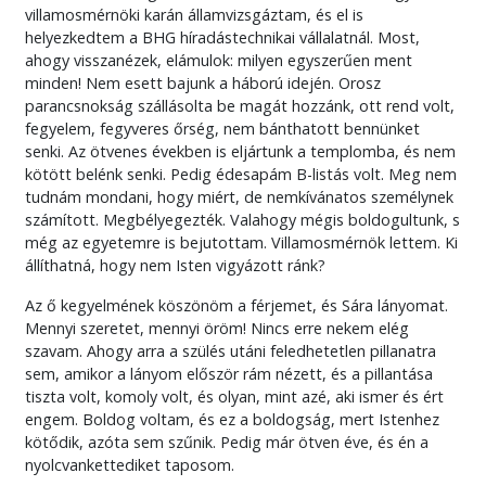
villamosmérnöki karán államvizsgáztam, és el is
helyezkedtem a BHG híradástechnikai vállalatnál. Most,
ahogy visszanézek, elámulok: milyen egyszerűen ment
minden! Nem esett bajunk a háború idején. Orosz
parancsnokság szállásolta be magát hozzánk, ott rend volt,
fegyelem, fegyveres őrség, nem bánthatott bennünket
senki. Az ötvenes években is eljártunk a templomba, és nem
kötött belénk senki. Pedig édesapám B-listás volt. Meg nem
tudnám mondani, hogy miért, de nemkívánatos személynek
számított. Megbélyegezték. Valahogy mégis boldogultunk, s
még az egyetemre is bejutottam. Villamosmérnök lettem. Ki
állíthatná, hogy nem Isten vigyázott ránk?
Az ő kegyelmének köszönöm a férjemet, és Sára lányomat.
Mennyi szeretet, mennyi öröm! Nincs erre nekem elég
szavam. Ahogy arra a szülés utáni feledhetetlen pillanatra
sem, amikor a lányom először rám nézett, és a pillantása
tiszta volt, komoly volt, és olyan, mint azé, aki ismer és ért
engem. Boldog voltam, és ez a boldogság, mert Istenhez
kötődik, azóta sem szűnik. Pedig már ötven éve, és én a
nyolcvankettediket taposom.