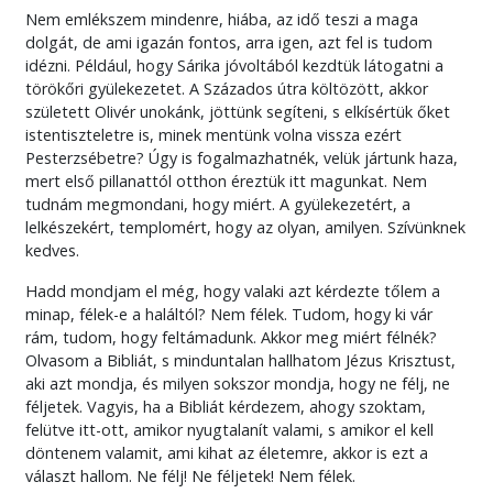
Nem emlékszem mindenre, hiába, az idő teszi a maga
dolgát, de ami igazán fontos, arra igen, azt fel is tudom
idézni. Például, hogy Sárika jóvoltából kezdtük látogatni a
törökőri gyülekezetet. A Százados útra költözött, akkor
született Olivér unokánk, jöttünk segíteni, s elkísértük őket
istentiszteletre is, minek mentünk volna vissza ezért
Pesterzsébetre? Úgy is fogalmazhatnék, velük jártunk haza,
mert első pillanattól otthon éreztük itt magunkat. Nem
tudnám megmondani, hogy miért. A gyülekezetért, a
lelkészekért, templomért, hogy az olyan, amilyen. Szívünknek
kedves.
Hadd mondjam el még, hogy valaki azt kérdezte tőlem a
minap, félek-e a haláltól? Nem félek. Tudom, hogy ki vár
rám, tudom, hogy feltámadunk. Akkor meg miért félnék?
Olvasom a Bibliát, s minduntalan hallhatom Jézus Krisztust,
aki azt mondja, és milyen sokszor mondja, hogy ne félj, ne
féljetek. Vagyis, ha a Bibliát kérdezem, ahogy szoktam,
felütve itt-ott, amikor nyugtalanít valami, s amikor el kell
döntenem valamit, ami kihat az életemre, akkor is ezt a
választ hallom. Ne félj! Ne féljetek! Nem félek.