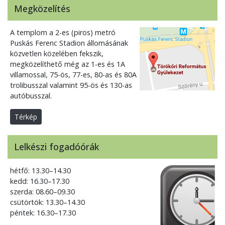
Megközelítés
A templom a 2-es (piros) metró
Puskás Ferenc Stadion állomásának
közvetlen közelében fekszik,
megközelíthető még az 1-es és 1A
villamossal, 75-ös, 77-es, 80-as és 80A
trolibusszal valamint 95-ös és 130-as
autóbusszal.
Térkép
Lelkészi fogadóórák
hétfő: 13.30–14.30
kedd: 16.30–17.30
szerda: 08.60–09.30
csütörtök: 13.30–14.30
péntek: 16.30–17.30