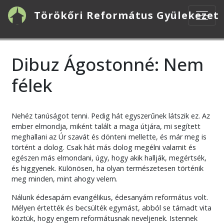
Ugrás
Törökőri Református Gyülekezet
a
tartalomra
Dibuz Ágostonné: Nem
félek
Nehéz tanúságot tenni. Pedig hát egyszerűnek látszik ez. Az
ember elmondja, miként talált a maga útjára, mi segített
meghallani az Úr szavát és dönteni mellette, és már meg is
történt a dolog. Csak hát más dolog megélni valamit és
egészen más elmondani, úgy, hogy akik hallják, megértsék,
és higgyenek. Különösen, ha olyan természetesen történik
meg minden, mint ahogy velem.
Nálunk édesapám evangélikus, édesanyám református volt.
Mélyen értették és becsülték egymást, abból se támadt vita
köztük, hogy engem reformátusnak neveljenek. Istennek