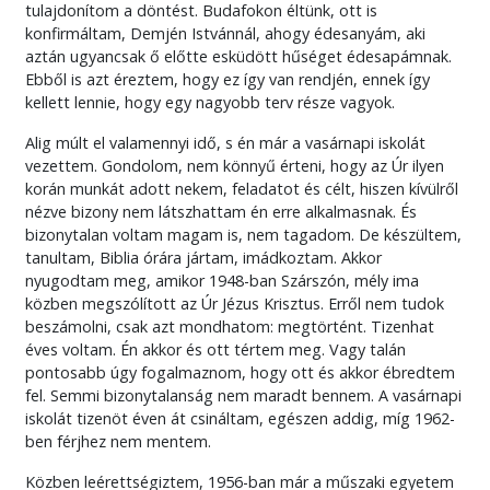
tulajdonítom a döntést. Budafokon éltünk, ott is
konfirmáltam, Demjén Istvánnál, ahogy édesanyám, aki
aztán ugyancsak ő előtte esküdött hűséget édesapámnak.
Ebből is azt éreztem, hogy ez így van rendjén, ennek így
kellett lennie, hogy egy nagyobb terv része vagyok.
Alig múlt el valamennyi idő, s én már a vasárnapi iskolát
vezettem. Gondolom, nem könnyű érteni, hogy az Úr ilyen
korán munkát adott nekem, feladatot és célt, hiszen kívülről
nézve bizony nem látszhattam én erre alkalmasnak. És
bizonytalan voltam magam is, nem tagadom. De készültem,
tanultam, Biblia órára jártam, imádkoztam. Akkor
nyugodtam meg, amikor 1948-ban Szárszón, mély ima
közben megszólított az Úr Jézus Krisztus. Erről nem tudok
beszámolni, csak azt mondhatom: megtörtént. Tizenhat
éves voltam. Én akkor és ott tértem meg. Vagy talán
pontosabb úgy fogalmaznom, hogy ott és akkor ébredtem
fel. Semmi bizonytalanság nem maradt bennem. A vasárnapi
iskolát tizenöt éven át csináltam, egészen addig, míg 1962-
ben férjhez nem mentem.
Közben leérettségiztem, 1956-ban már a műszaki egyetem