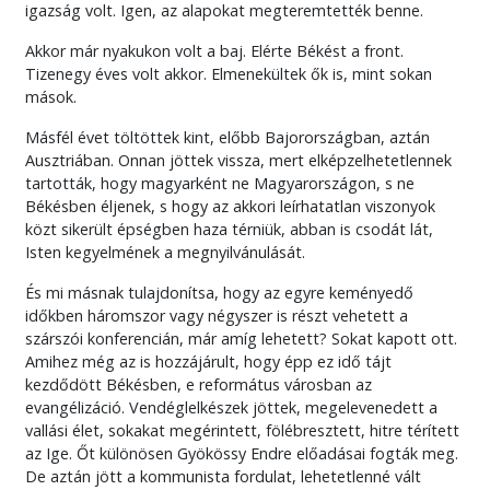
igazság volt. Igen, az alapokat megteremtették benne.
Akkor már nyakukon volt a baj. Elérte Békést a front.
Tizenegy éves volt akkor. Elmenekültek ők is, mint sokan
mások.
Másfél évet töltöttek kint, előbb Bajorországban, aztán
Ausztriában. Onnan jöttek vissza, mert elképzelhetetlennek
tartották, hogy magyarként ne Magyarországon, s ne
Békésben éljenek, s hogy az akkori leírhatatlan viszonyok
közt sikerült épségben haza térniük, abban is csodát lát,
Isten kegyelmének a megnyilvánulását.
És mi másnak tulajdonítsa, hogy az egyre keményedő
időkben háromszor vagy négyszer is részt vehetett a
szárszói konferencián, már amíg lehetett? Sokat kapott ott.
Amihez még az is hozzájárult, hogy épp ez idő tájt
kezdődött Békésben, e református városban az
evangélizáció. Vendéglelkészek jöttek, megelevenedett a
vallási élet, sokakat megérintett, fölébresztett, hitre térített
az Ige. Őt különösen Gyökössy Endre előadásai fogták meg.
De aztán jött a kommunista fordulat, lehetetlenné vált