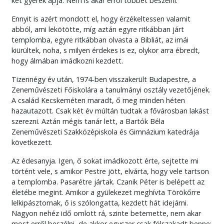
két gyerek apja. Nem is akar erről többet beszélni.
Ennyit is azért mondott el, hogy érzékeltessen valamit
abból, ami lekötötte, míg aztán egyre ritkábban járt
templomba, egyre ritkábban olvasta a Bibliát, az imái
kiürültek, noha, s milyen érdekes is ez, olykor arra ébredt,
hogy álmában imádkozni kezdett.
Tizennégy év után, 1974-ben visszakerült Budapestre, a
Zeneművészeti Főiskolára a tanulmányi osztály vezetőjének.
A család Kecskeméten maradt, ő meg minden héten
hazautazott. Csak két év múltán tudtak a fővárosban lakást
szerezni. Aztán mégis tanár lett, a Bartók Béla
Zeneművészeti Szakközépiskola és Gimnázium katedrája
következett.
Az édesanyja. Igen, ő sokat imádkozott érte, sejtette mi
történt vele, s amikor Pestre jött, elvárta, hogy vele tartson
a templomba. Pasarétre jártak. Czanik Péter is belépett az
életébe megint. Amikor a gyülekezet meghívta Törökőrre
lelkipásztornak, ő is szólongatta, kezdett hát idejárni.
Nagyon nehéz idő omlott rá, szinte betemette, nem akar
most erről beszélni, de akkor egyszer csak fölszakadt benne: