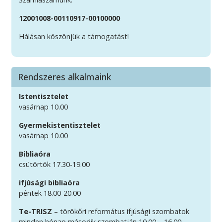
12001008-00110917-00100000
Hálásan köszönjük a támogatást!
Rendszeres alkalmaink
Istentisztelet
vasárnap 10.00
Gyermekistentisztelet
vasárnap 10.00
Bibliaóra
csütörtök 17.30-19.00
ifjúsági bibliaóra
péntek 18.00-20.00
Te-TRISZ
– törökőri református ifjúsági szombatok
minden hónap második szombatján 10.00 – 16.00