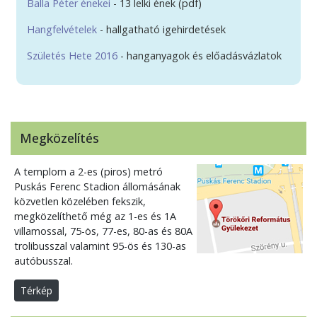
Balla Péter énekei
- 13 lelki ének (pdf)
Hangfelvételek
- hallgatható igehirdetések
Születés Hete 2016
- hanganyagok és előadásvázlatok
Megközelítés
A templom a 2-es (piros) metró
Puskás Ferenc Stadion állomásának
közvetlen közelében fekszik,
megközelíthető még az 1-es és 1A
villamossal, 75-ös, 77-es, 80-as és 80A
trolibusszal valamint 95-ös és 130-as
autóbusszal.
Térkép