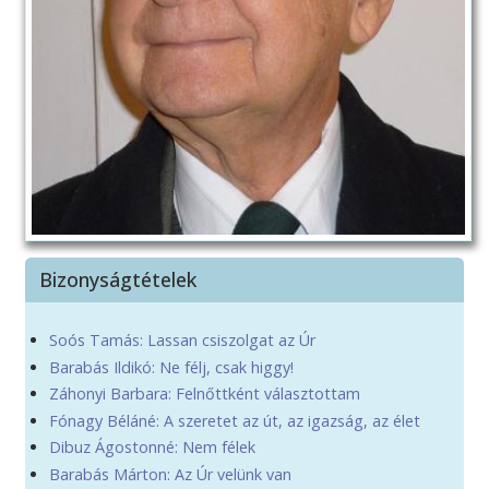
Bizonyságtételek
Soós Tamás: Lassan csiszolgat az Úr
Barabás Ildikó: Ne félj, csak higgy!
Záhonyi Barbara: Felnőttként választottam
Fónagy Béláné: A szeretet az út, az igazság, az élet
Dibuz Ágostonné: Nem félek
Barabás Márton: Az Úr velünk van