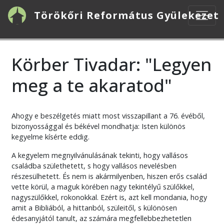
Ugrás
Törökőri Református Gyülekezet
a
tartalomra
Körber Tivadar: "Legyen
meg a te akaratod"
Ahogy e beszélgetés miatt most visszapillant a 76. évéből,
bizonyossággal és békével mondhatja: Isten különös
kegyelme kísérte eddig.
A kegyelem megnyilvánulásának tekinti, hogy vallásos
családba születhetett, s hogy vallásos nevelésben
részesülhetett. És nem is akármilyenben, hiszen erős család
vette körül, a maguk körében nagy tekintélyű szülőkkel,
nagyszülőkkel, rokonokkal. Ezért is, azt kell mondania, hogy
amit a Bibliából, a hittanból, szüleitől, s különösen
édesanyjától tanult, az számára megfellebbezhetetlen