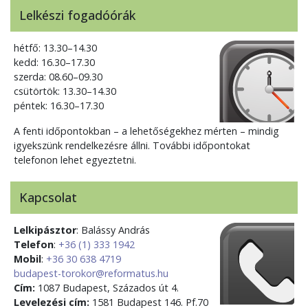
Lelkészi fogadóórák
hétfő: 13.30–14.30
kedd: 16.30–17.30
szerda: 08.60–09.30
csütörtök: 13.30–14.30
péntek: 16.30–17.30
A fenti időpontokban – a lehetőségekhez mérten – mindig
igyekszünk rendelkezésre állni. További időpontokat
telefonon lehet egyeztetni.
Kapcsolat
Lelkipásztor
: Balássy András
Telefon
:
+36 (1) 333 1942
Mobil
:
+36 30 638 4719
budapest-torokor@reformatus.hu
Cím:
1087 Budapest, Százados út 4.
Levelezési cím:
1581 Budapest 146. Pf.70