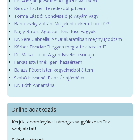
Dr. Adorján Józsefné: Az igazi hívatásom
Kardos Eszter: Tévedésből jöttem
Torma László: Gondviselő jó Atyám vagy
Barnovszky Zoltán: Mit jelent nekem Törökőr?
Nagy Balázs Ágoston: Krisztusé vagyok
Dr. Sere Gabriella: Az Úr akaratában megnyugodtam
Körber Tivadar: "Legyen meg a te akaratod"
Dr. Makai Tibor: A gondviselés csodája
Farkas Istvánné: Igen, hazaértem
Balázs Péter: Isten kegyelméből éltem
Szabó Istvánné: Ez az Úr ajándéka
Dr. Tóth Annamária
Online adatkozás
Kérjük, adományával támogassa gyülekezetünk
szolgálatát!
Számlaszámunk: