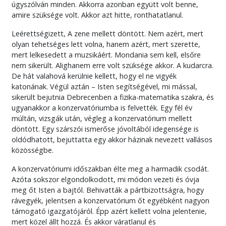
úgyszólván minden. Akkorra azonban együtt volt benne,
amire szüksége volt. Akkor azt hitte, ronthatatlanul.
Leérettségizett, A zene mellett döntött. Nem azért, mert
olyan tehetséges lett volna, hanem azért, mert szerette,
mert lelkesedett a muzsikáért. Mondania sem kell, elsőre
nem sikerült. Alighanem erre volt szüksége akkor. A kudarcra.
De hát valahová kerülnie kellett, hogy el ne vigyék
katonának. Végül aztán – Isten segítségével, mi mással,
sikerült bejutnia Debrecenben a fizika-matematika szakra, és
ugyanakkor a konzervatóriumba is felvették. Egy fél év
múltán, vizsgák után, végleg a konzervatórium mellett
döntött. Egy szárszói ismerőse jóvoltából idegensége is
oldódhatott, bejuttatta egy akkor házinak nevezett vallásos
közösségbe.
A konzervatóriumi időszakban élte meg a harmadik csodát.
Azóta sokszor elgondolkodott, mi módon vezeti és óvja
meg őt Isten a bajtól. Behivatták a pártbizottságra, hogy
rávegyék, jelentsen a konzervatórium őt egyébként nagyon
támogató igazgatójáról. Épp azért kellett volna jelentenie,
mert közel állt hozzá. És akkor váratlanul és