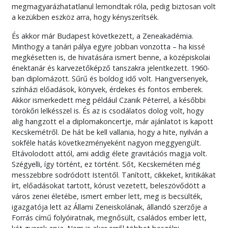
megmagyarázhatatlanul lemondtak róla, pedig biztosan volt
a kezükben eszköz arra, hogy kényszerítsék.
És akkor már Budapest következett, a Zeneakadémia.
Minthogy a tanári pálya egyre jobban vonzotta – ha kissé
megkésetten is, de hivatására ismert benne, a középiskolai
énektanár és karvezetőképző tanszakra jelentkezett. 1960-
ban diplomázott. Sűrű és boldog idő volt. Hangversenyek,
színházi előadások, könyvek, érdekes és fontos emberek.
Akkor ismerkedett meg például Czanik Péterrel, a későbbi
törökőri lelkésszel is. És az is csodálatos dolog volt, hogy
alig hangzott el a diplomakoncertje, már ajánlatot is kapott
Kecskemétről. De hát be kell vallania, hogy a hite, nyilván a
sokféle hatás következményeként nagyon meggyengült.
Eltávolodott attól, ami addig élete gravitációs magja volt.
Szégyelli, így történt, ez történt. Sőt, Kecskeméten még
messzebbre sodródott Istentől. Tanított, cikkeket, kritikákat
írt, előadásokat tartott, kórust vezetett, beleszövődött a
város zenei életébe, ismert ember lett, meg is becsülték,
igazgatója lett az Állami Zeneiskolának, állandó szerzője a
Forrás című folyóiratnak, megnősült, családos ember lett,