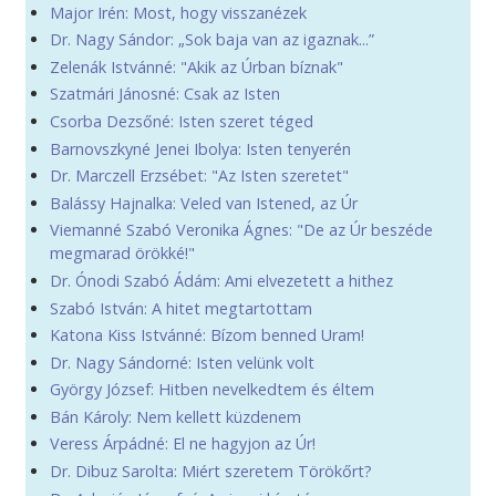
Major Irén: Most, hogy visszanézek
Dr. Nagy Sándor: „Sok baja van az igaznak...”
Zelenák Istvánné: "Akik az Úrban bíznak"
Szatmári Jánosné: Csak az Isten
Csorba Dezsőné: Isten szeret téged
Barnovszkyné Jenei Ibolya: Isten tenyerén
Dr. Marczell Erzsébet: "Az Isten szeretet"
Balássy Hajnalka: Veled van Istened, az Úr
Viemanné Szabó Veronika Ágnes: "De az Úr beszéde
megmarad örökké!"
Dr. Ónodi Szabó Ádám: Ami elvezetett a hithez
Szabó István: A hitet megtartottam
Katona Kiss Istvánné: Bízom benned Uram!
Dr. Nagy Sándorné: Isten velünk volt
György József: Hitben nevelkedtem és éltem
Bán Károly: Nem kellett küzdenem
Veress Árpádné: El ne hagyjon az Úr!
Dr. Dibuz Sarolta: Miért szeretem Törökőrt?