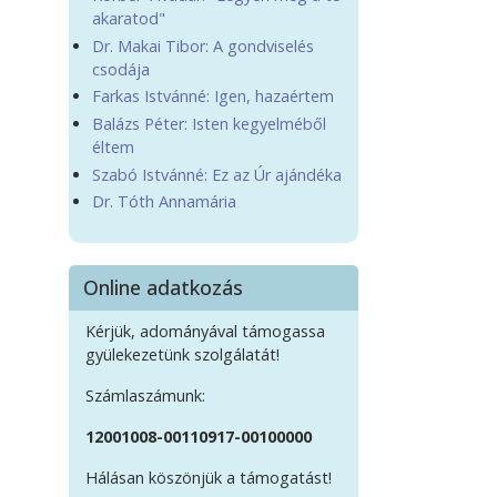
akaratod"
Dr. Makai Tibor: A gondviselés
csodája
Farkas Istvánné: Igen, hazaértem
Balázs Péter: Isten kegyelméből
éltem
Szabó Istvánné: Ez az Úr ajándéka
Dr. Tóth Annamária
Online adatkozás
Kérjük, adományával támogassa
gyülekezetünk szolgálatát!
Számlaszámunk:
12001008-00110917-00100000
Hálásan köszönjük a támogatást!