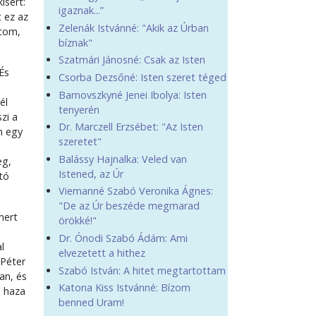
ísért:
igaznak...”
 ez az
Zelenák Istvánné: "Akik az Úrban
atom,
bíznak"
Szatmári Jánosné: Csak az Isten
És
Csorba Dezsőné: Isten szeret téged
Barnovszkyné Jenei Ibolya: Isten
él
tenyerén
zi a
Dr. Marczell Erzsébet: "Az Isten
n egy
szeretet"
Balássy Hajnalka: Veled van
eg,
Istened, az Úr
tó
Viemanné Szabó Veronika Ágnes:
"De az Úr beszéde megmarad
mert
örökké!"
Dr. Ónodi Szabó Ádám: Ami
l
elvezetett a hithez
 Péter
Szabó István: A hitet megtartottam
an, és
Katona Kiss Istvánné: Bízom
a haza
benned Uram!