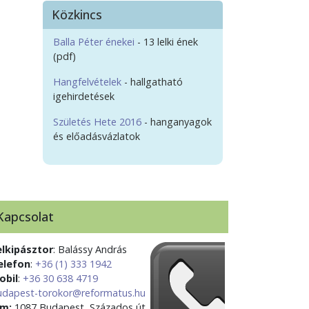
Közkincs
Balla Péter énekei
- 13 lelki ének
(pdf)
Hangfelvételek
- hallgatható
igehirdetések
Születés Hete 2016
- hanganyagok
és előadásvázlatok
Kapcsolat
elkipásztor
: Balássy András
elefon
:
+36 (1) 333 1942
obil
:
+36 30 638 4719
udapest-torokor@reformatus.hu
ím:
1087 Budapest, Százados út