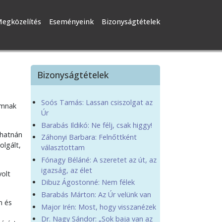
egközelítés
Eseményeink
Bizonyságtételek
Bizonyságtételek
Soós Tamás: Lassan csiszolgat az
domnak
Úr
Barabás Ildikó: Ne félj, csak higgy!
dhatnán
Záhonyi Barbara: Felnőttként
olgált,
választottam
Fónagy Béláné: A szeretet az út, az
igazság, az élet
volt
Dibuz Ágostonné: Nem félek
Barabás Márton: Az Úr velünk van
m és
Major Irén: Most, hogy visszanézek
Dr. Nagy Sándor: „Sok baja van az