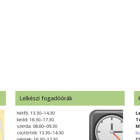
Lelkészi fogadóórák
hétfő: 13.30–14.30
L
kedd: 16.30–17.30
T
szerda: 08.60–09.30
M
csütörtök: 13.30–14.30
b
péntek: 16.30–17.30
C