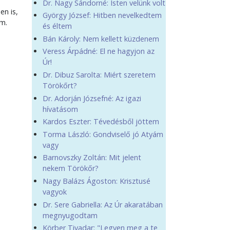
Dr. Nagy Sándorné: Isten velünk volt
en is,
György József: Hitben nevelkedtem
em.
és éltem
Bán Károly: Nem kellett küzdenem
Veress Árpádné: El ne hagyjon az
Úr!
Dr. Dibuz Sarolta: Miért szeretem
Törökőrt?
Dr. Adorján Józsefné: Az igazi
hívatásom
Kardos Eszter: Tévedésből jöttem
Torma László: Gondviselő jó Atyám
vagy
Barnovszky Zoltán: Mit jelent
nekem Törökőr?
Nagy Balázs Ágoston: Krisztusé
vagyok
Dr. Sere Gabriella: Az Úr akaratában
megnyugodtam
Körber Tivadar: "Legyen meg a te