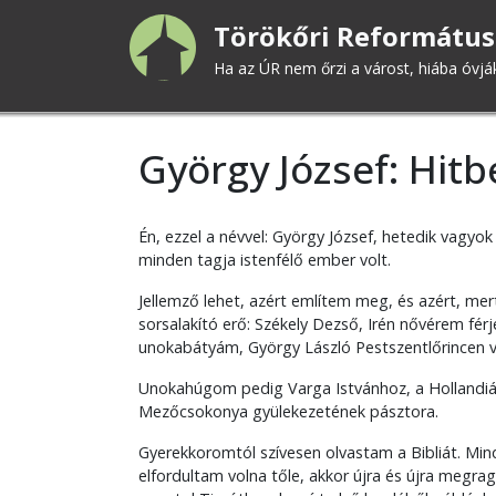
Ugrás
Törökőri Református
a
tartalomra
Ha az ÚR nem őrzi a várost, hiába óvjá
György József: Hit
Én, ezzel a névvel: György József, hetedik vagyok
minden tagja istenfélő ember volt.
Jellemző lehet, azért említem meg, és azért, m
sorsalakító erő: Székely Dezső, Irén nővérem fér
unokabátyám, György László Pestszentlőrincen vo
Unokahúgom pedig Varga Istvánhoz, a Hollandiába
Mezőcsokonya gyülekezetének pásztora.
Gyerekkoromtól szívesen olvastam a Bibliát. Min
elfordultam volna tőle, akkor újra és újra megrag