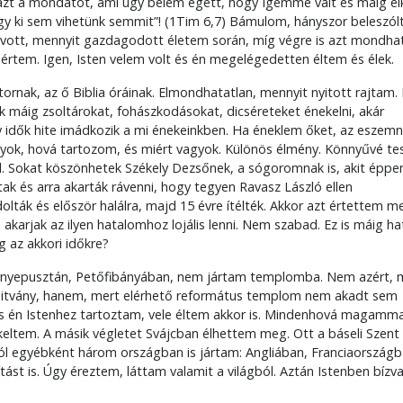
 azt a mondatot, ami úgy belém égett, hogy Igémmé vált és máig elk
gy ki sem vihetünk semmit”! (1Tim 6,7) Bámulom, hányszor beleszólt
vott, mennyit gazdagodott életem során, míg végre is azt mondh
rtem. Igen, Isten velem volt és én megelégedetten éltem és élek.
ornak, az ő Biblia óráinak. Elmondhatatlan, mennyit nyitott rajtam. 
 máig zsoltárokat, fohászkodásokat, dicséreteket énekelni, akár
idők hite imádkozik a mi énekeinkben. Ha éneklem őket, az eszemn
yok, hová tartozom, és miért vagyok. Különös élmény. Könnyűvé tes
l. Sokat köszönhetek Székely Dezsőnek, a sógoromnak is, akit éppe
tak és arra akarták rávenni, hogy tegyen Ravasz László ellen
ták és először halálra, majd 15 évre ítélték. Akkor azt értettem m
arjak az ilyen hatalomhoz lojális lenni. Nem szabad. Ez is máig ha
 az akkori időkre?
nyepusztán, Petőfibányában, nem jártam templomba. Nem azért, 
hitvány, hanem, mert elérhető református templom nem akadt sem
, s én Istenhez tartoztam, vele éltem akkor is. Mindenhová magamma
keltem. A másik végletet Svájcban élhettem meg. Ott a báseli Szent
ól egyébként három országban is jártam: Angliában, Franciaországb
tást is. Úgy éreztem, láttam valamit a világból. Aztán Istenben bízv