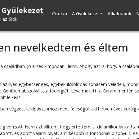
 Gyülekezet
Fő
Címlap
A Gyülekezet
Alkalmaink
M
k az őrök.
navigáció
ben nevelkedtem és éltem
 a családban. Jó érzés kimondani, leírni. Ahogy azt is, hogy a csalá
ert az ilyen egybecsengés, egybekulcsolódás sohasem véletlen, mon
je Genfben abszolválta a teológiát, Léva mellett, a Garam mentén sz
lt lelkész.
n végzett lelkipásztorhoz ment feleségül, aki hetven éves koráig 
dig vonzott. Nem azt állítom, hogy értettem is, de amikor lankadta
adott, és adott valami olyat, ami később is fontosnak bizonyult. Pál