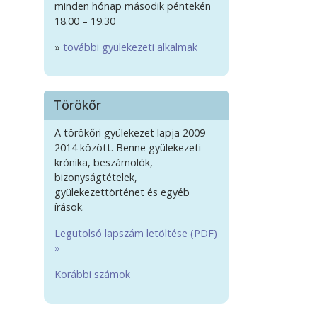
minden hónap második péntekén
18.00 – 19.30
»
további gyülekezeti alkalmak
Törökőr
A törökőri gyülekezet lapja 2009-
2014 között. Benne gyülekezeti
krónika, beszámolók,
bizonyságtételek,
gyülekezettörténet és egyéb
írások.
Legutolsó lapszám letöltése (PDF)
»
Korábbi számok