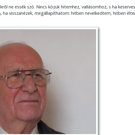
kről ne essék szó. Nincs közük hitemhez, vallásomhoz, s ha keserves
n, ha visszanézek, megállapíthatom: hitben nevelkedtem, hitben élt