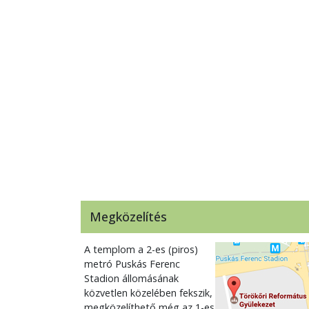
Megközelítés
A templom a 2-es (piros)
metró Puskás Ferenc
Stadion állomásának
közvetlen közelében fekszik,
megközelíthető még az 1-es