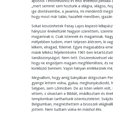
apostol Timótheushoz írt első leveléből például
„mert semmit sem hoztunk a világra, világos, ho
ige döntéseimbe, a javamra, mi mindentől megó
hogy most már talán, hazafelé menőben, igazán é
Sokat köszönhetek Patay Lajos kispesti lelkipászt
hányszor énekeltünk! Nagyon szerettem, szeretek
magamnak is. Csak Istennek és magamnak. Nagy 
mélyebben tudom, mert teljesen átérzem, ki vag
lelkem, elragad, fölemel. Egyre magasabbra eme
másik lelkész feljelentésére 1961-ben letartóztat
tanúbizonyságot. Nem tett. Összeesküvéssel vádol
hogy ne engedjem magam megfélemlíteni, és ne ak
konklúzió bennem. Vajon hányan emlékeznek még
Megvallom, hogy amíg bányában dolgoztam Per
gyenge lettem volna, gyáva, meghunyászkodó, 
Selypen, sem Lőrinciben. De az Isten velem volt
vittem, s olvastam a Bibliát, imádkoztam és éne
templomban tarthattunk istentiszteletet. Svájcb
Belgiumban, megnézhettem a brüsszeli világkiállí
jöttem. Nem tudtam volna én máshol élni.