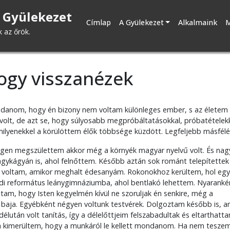
 Gyülekezet
Fő
Címlap
A Gyülekezet
Alkalmaink
M
k az őrök.
navigáció
hogy visszanézek
ondanom, hogy én bizony nem voltam különleges ember, s az életem
lt, de azt se, hogy súlyosabb megpróbáltatásokkal, próbatételekk
ilyenekkel a körülöttem élők többsége küzdött. Legfeljebb másfélé
zegen megszülettem akkor még a környék magyar nyelvű volt. És na
gykágyán is, ahol felnőttem. Később aztán sok románt telepítettek
s voltam, amikor meghalt édesanyám. Rokonokhoz kerültem, hol egy
adi református leánygimnáziumba, ahol bentlakó lehettem. Nyaranké
am, hogy Isten kegyelmén kívül ne szoruljak én senkire, még a
 baja. Egyébként négyen voltunk testvérek. Dolgoztam később is, a
élután volt tanítás, így a délelőttjeim felszabadultak és eltarthatt
 kimerültem, hogy a munkáról le kellett mondanom. Ha nem teszem