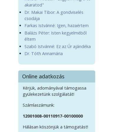
akaratod"
Dr. Makai Tibor: A gondviselés
csodája
Farkas Istvánné: Igen, hazaértem
Balázs Péter: Isten kegyelméből
éltem
Szabó Istvánné: Ez az Úr ajándéka
Dr. Tóth Annamária
Online adatkozás
Kérjük, adományával támogassa
gyülekezetünk szolgálatát!
Számlaszámunk:
12001008-00110917-00100000
Hálásan köszönjük a támogatást!