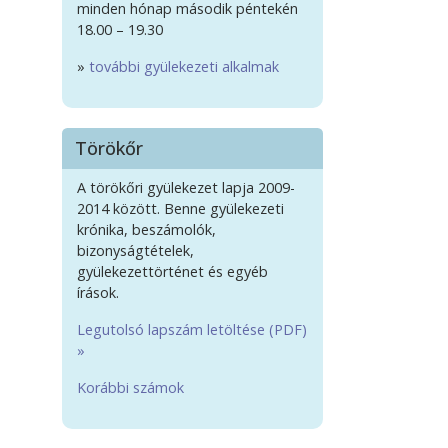
minden hónap második péntekén
18.00 – 19.30
»
további gyülekezeti alkalmak
Törökőr
A törökőri gyülekezet lapja 2009-
2014 között. Benne gyülekezeti
krónika, beszámolók,
bizonyságtételek,
gyülekezettörténet és egyéb
írások.
Legutolsó lapszám letöltése (PDF)
»
Korábbi számok