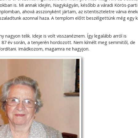
okban is. Mi annak idején, Nagykágyán, később a váradi Körös-parti
lomban, ahová asszonyként jártam, az istentiszteletre várva ének
szaladtunk azonnal haza. A templom előtt beszélgettünk még egy ki
 nagyon telik. Ideje is volt visszanéznem. Így legalább arról is
87 év során, a tenyerén hordozott. Nem kímélt meg semmitől, de
a fordítani. Imádkozom, magamra ne hagyjon.