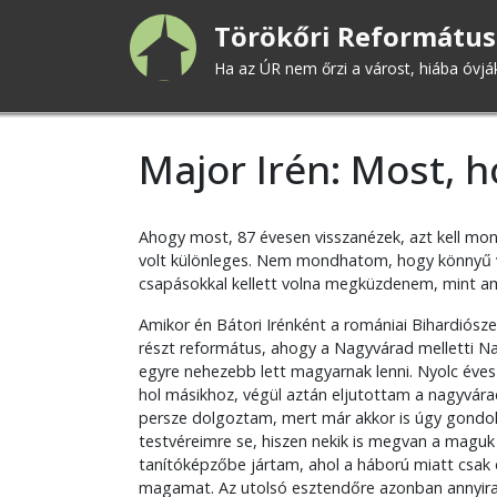
Ugrás
Törökőri Református
a
tartalomra
Ha az ÚR nem őrzi a várost, hiába óvjá
Major Irén: Most, 
Ahogy most, 87 évesen visszanézek, azt kell m
volt különleges. Nem mondhatom, hogy könnyű vo
csapásokkal kellett volna megküzdenem, mint am
Amikor én Bátori Irénként a romániai Bihardiós
részt református, ahogy a Nagyvárad melletti Na
egyre nehezebb lett magyarnak lenni. Nyolc éve
hol másikhoz, végül aztán eljutottam a nagyvár
persze dolgoztam, mert már akkor is úgy gondolt
testvéreimre se, hiszen nekik is megvan a maguk
tanítóképzőbe jártam, ahol a háború miatt csak d
magamat. Az utolsó esztendőre azonban annyira