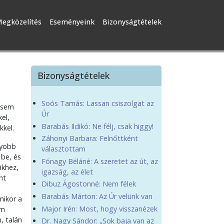
egközelítés
Eseményeink
Bizonyságtételek
Bizonyságtételek
Soós Tamás: Lassan csiszolgat az
 sem
Úr
el,
Barabás Ildikó: Ne félj, csak higgy!
kkel.
Záhonyi Barbara: Felnőttként
gyobb
választottam
 be, és
Fónagy Béláné: A szeretet az út, az
ikhez,
igazság, az élet
nt
Dibuz Ágostonné: Nem félek
Barabás Márton: Az Úr velünk van
mikor a
Major Irén: Most, hogy visszanézek
am
, talán
Dr. Nagy Sándor: „Sok baja van az