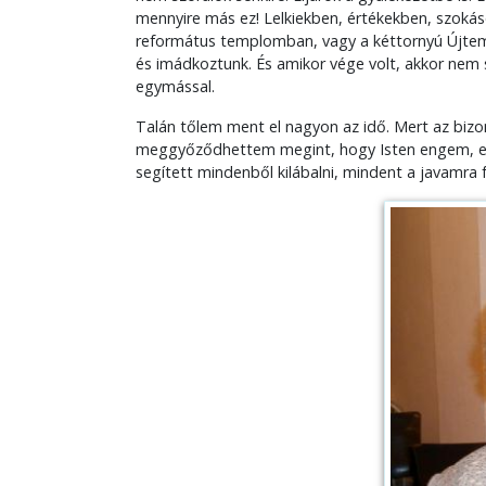
mennyire más ez! Lelkiekben, értékekben, szokás
református templomban, vagy a kéttornyú Újtemp
és imádkoztunk. És amikor vége volt, akkor nem 
egymással.
Talán tőlem ment el nagyon az idő. Mert az bizony
meggyőződhettem megint, hogy Isten engem, e 
segített mindenből kilábalni, mindent a javamr