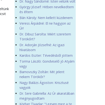
Dr. Nagy Sándorné: Isten velünk volt
György József: Hitben nevelkedtem
eltünk
és éltem
csit
Bán Károly: Nem kellett küzdenem
Veress Árpádné: El ne hagyjon az
Úr!
Dr. Dibuz Sarolta: Miért szeretem
Törökőrt?
Dr. Adorján Józsefné: Az igazi
hívatásom
Kardos Eszter: Tévedésből jöttem
Torma László: Gondviselő jó Atyám
vagy
Barnovszky Zoltán: Mit jelent
nekem Törökőr?
Nagy Balázs Ágoston: Krisztusé
vagyok
Dr. Sere Gabriella: Az Úr akaratában
megnyugodtam
Körber Tivadar: "Legyen meg a te