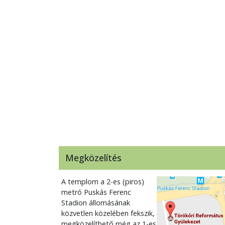
Megközelítés
A templom a 2-es (piros)
metró Puskás Ferenc
Stadion állomásának
közvetlen közelében fekszik,
megközelíthető még az 1-es