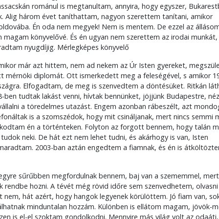
Lassacskán románul is megtanultam, annyira, hogy egyszer, Bukares
k. Alig három évet taníthattam, nagyon szerettem tanítani, amikor
Moldovába. Én oda nem megyek! Nem is mentem. De ezzel az állásom
 magam könyvelővé. És én ugyan nem szerettem az irodai munkát,
radtam nyugdíjig. Mérlegképes könyvelő
ikor már azt hittem, nem ad nekem az Úr Isten gyereket, megszüle
t mérnöki diplomát. Ott ismerkedett meg a feleségével, s amikor 1
szágra. Elfogadtam, de meg is szenvedtem a döntésüket. Ritkán lát
-ben tudtak lakást venni, hívtak bennünket, jöjjünk Budapestre, né
vállalni a töredelmes utazást. Engem azonban rábeszélt, azt mondo
efonáltak is a szomszédok, hogy mit csináljanak, mert nincs semmi
olkodtam én a történteken. Folyton az forgott bennem, hogy talán 
 tudok neki. De hát ezt nem lehet tudni, és akárhogy is van, Isten
maradtam. 2003-ban aztán engedtem a fiamnak, és én is átköltözt
 egyre sűrűbben megfordulnak bennem, baj van a szememmel, mert
ák rendbe hozni. A tévét még rövid időre sem szenvedhetem, olvasn
rt nem, hát azért, hogy hangok legyenek körülöttem. Jó fiam van, so
adgálhatnak minduntalan hozzám. Különben is ellátom magam, jövök-
Ezen is el-el szoktam gondolkodni. Mennyire más világ volt az odaáti,