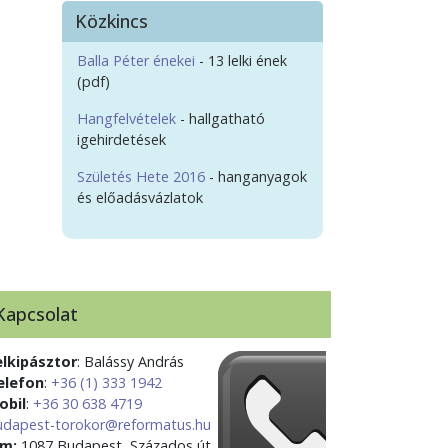
Közkincs
Balla Péter énekei
- 13 lelki ének
(pdf)
Hangfelvételek
- hallgatható
igehirdetések
Születés Hete 2016
- hanganyagok
és előadásvázlatok
Kapcsolat
elkipásztor
: Balássy András
elefon
:
+36 (1) 333 1942
obil
:
+36 30 638 4719
udapest-torokor@reformatus.hu
ím:
1087 Budapest, Százados út