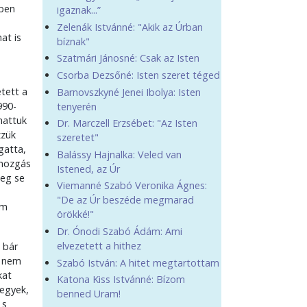
tben
igaznak...”
Zelenák Istvánné: "Akik az Úrban
at is
bíznak"
Szatmári Jánosné: Csak az Isten
Csorba Dezsőné: Isten szeret téged
tett a
Barnovszkyné Jenei Ibolya: Isten
990-
tenyerén
hattuk
Dr. Marczell Erzsébet: "Az Isten
zzük
szeretet"
gatta,
Balássy Hajnalka: Veled van
 mozgás
Istened, az Úr
meg se
Viemanné Szabó Veronika Ágnes:
"De az Úr beszéde megmarad
em
örökké!"
Dr. Ónodi Szabó Ádám: Ami
elvezetett a hithez
 bár
i nem
Szabó István: A hitet megtartottam
kat
Katona Kiss Istvánné: Bízom
megyek,
benned Uram!
 s