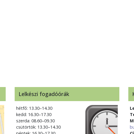
Lelkészi fogadóórák
hétfő: 13.30–14.30
L
kedd: 16.30–17.30
T
szerda: 08.60–09.30
M
csütörtök: 13.30–14.30
b
péntek: 16.30–17.30
C