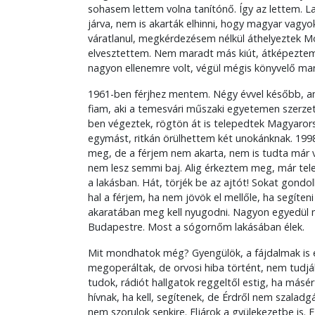
sohasem lettem volna tanítónő. Így az lettem. 
járva, nem is akarták elhinni, hogy magyar vagyo
váratlanul, megkérdezésem nélkül áthelyeztek 
elvesztettem. Nem maradt más kiút, átképeztem
nagyon ellenemre volt, végül mégis könyvelő ma
1961-ben férjhez mentem. Négy évvel később, am
fiam, aki a temesvári műszaki egyetemen szerzet
ben végeztek, rögtön át is telepedtek Magyaror
egymást, ritkán örülhettem két unokánknak. 1998
meg, de a férjem nem akarta, nem is tudta már 
nem lesz semmi baj. Alig érkeztem meg, már tel
a lakásban. Hát, törjék be az ajtót! Sokat gond
hal a férjem, ha nem jövök el mellőle, ha segíteni
akaratában meg kell nyugodni. Nagyon egyedül 
Budapestre. Most a sógornőm lakásában élek.
Mit mondhatok még? Gyengülök, a fájdalmak is
megoperáltak, de orvosi hiba történt, nem tudj
tudok, rádiót hallgatok reggeltől estig, ha másé
hívnak, ha kell, segítenek, de Érdről nem szal
nem szorulok senkire. Eljárok a gyülekezetbe is. 