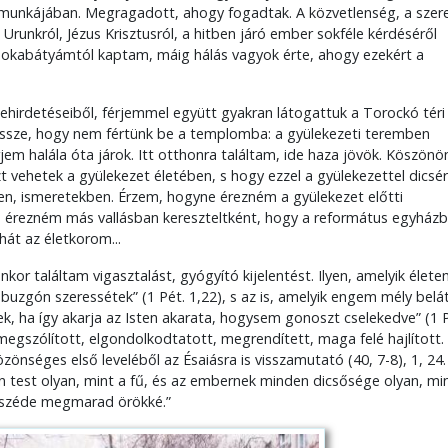
t munkájában. Megragadott, ahogy fogadtak. A közvetlenség, a szere
Urunkról, Jézus Krisztusról, a hitben járó ember sokféle kérdéséről
unokabátyámtól kaptam, máig hálás vagyok érte, ahogy ezekért a
gehirdetéseiből, férjemmel együtt gyakran látogattuk a Torockó téri
össze, hogy nem fértünk be a templomba: a gyülekezeti teremben
érjem halála óta járok. Itt otthonra találtam, ide haza jövök. Köszön
t vehetek a gyülekezet életében, s hogy ezzel a gyülekezettel dics
ben, ismeretekben. Érzem, hogyne érezném a gyülekezet előtti
 érezném más vallásban kereszteltként, hogy a református egyházb
át az életkorom...
or találtam vigasztalást, gyógyító kijelentést. Ilyen, amelyik élet
, buzgón szeressétek” (1 Pét. 1,22), s az is, amelyik engem mély bel
k, ha így akarja az Isten akarata, hogysem gonoszt cselekedve” (1 P
 megszólított, elgondolkodtatott, megrendített, maga felé hajlított.
önséges első leveléből az Ésaiásra is visszamutató (40, 7-8), 1, 24.
n test olyan, mint a fű, és az embernek minden dicsősége olyan, min
 beszéde megmarad örökké.”