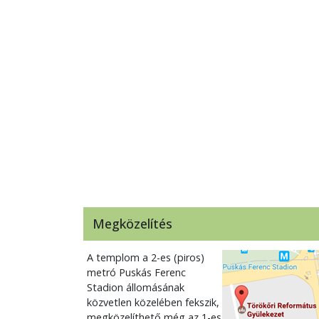
Megközelítés
A templom a 2-es (piros)
metró Puskás Ferenc
Stadion állomásának
közvetlen közelében fekszik,
megközelíthető még az 1-es