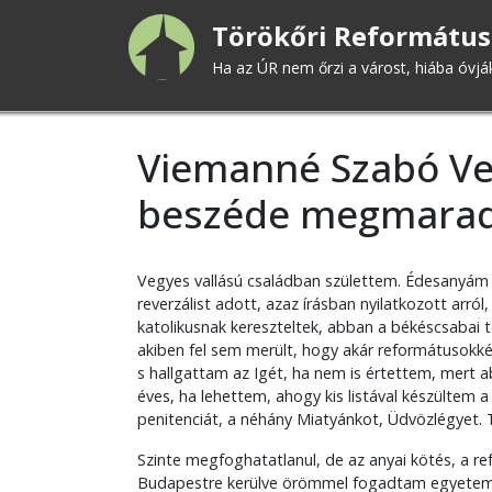
Ugrás
Törökőri Református
a
tartalomra
Ha az ÚR nem őrzi a várost, hiába óvjá
Viemanné Szabó Ve
beszéde megmarad
Vegyes vallású családban születtem. Édesanyám 
reverzálist adott, azaz írásban nyilatkozott arr
katolikusnak kereszteltek, abban a békéscsabai
akiben fel sem merült, hogy akár reformátusokkén
s hallgattam az Igét, ha nem is értettem, mert a
éves, ha lehettem, ahogy kis listával készültem 
penitenciát, a néhány Miatyánkot, Üdvözlégyet.
Szinte megfoghatatlanul, de az anyai kötés, a re
Budapestre kerülve örömmel fogadtam egyetemis