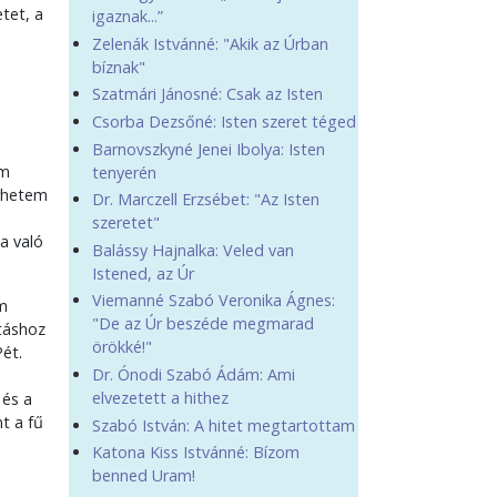
tet, a
igaznak...”
Zelenák Istvánné: "Akik az Úrban
bíznak"
Szatmári Jánosné: Csak az Isten
Csorba Dezsőné: Isten szeret téged
Barnovszkyné Jenei Ibolya: Isten
öm
tenyerén
érhetem
Dr. Marczell Erzsébet: "Az Isten
szeretet"
a való
Balássy Hajnalka: Veled van
Istened, az Úr
Viemanné Szabó Veronika Ágnes:
em
"De az Úr beszéde megmarad
átáshoz
örökké!"
ét.
Dr. Ónodi Szabó Ádám: Ami
elvezetett a hithez
 és a
t a fű
Szabó István: A hitet megtartottam
Katona Kiss Istvánné: Bízom
benned Uram!