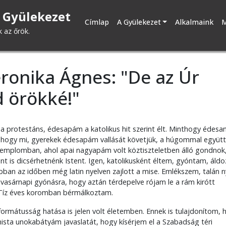
 Gyülekezet
Fő
Címlap
A Gyülekezet
Alkalmaink
M
k az őrök.
navigáció
ronika Ágnes: "De az Úr
 örökké!"
a protestáns, édesapám a katolikus hit szerint élt. Minthogy édes
ól, hogy mi, gyerekek édesapám vallását követjük, a húgommal együtt
 templomban, ahol apai nagyapám volt köztiszteletben álló gondnok,
t is dicsérhetnénk Istent. Igen, katolikusként éltem, gyóntam, áld
bban az időben még latin nyelven zajlott a mise. Emlékszem, talán n
a vasárnapi gyónásra, hogy aztán térdepelve rójam le a rám kirótt
 Tíz éves koromban bérmálkoztam.
formátusság hatása is jelen volt életemben. Ennek is tulajdonítom, 
ta unokabátyám javaslatát, hogy kísérjem el a Szabadság téri