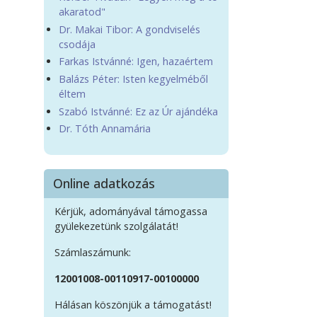
akaratod"
Dr. Makai Tibor: A gondviselés
csodája
Farkas Istvánné: Igen, hazaértem
Balázs Péter: Isten kegyelméből
éltem
Szabó Istvánné: Ez az Úr ajándéka
Dr. Tóth Annamária
Online adatkozás
Kérjük, adományával támogassa
gyülekezetünk szolgálatát!
Számlaszámunk:
12001008-00110917-00100000
Hálásan köszönjük a támogatást!