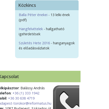
Közkincs
Balla Péter énekei
- 13 lelki ének
(pdf)
Hangfelvételek
- hallgatható
igehirdetések
Születés Hete 2016
- hanganyagok
és előadásvázlatok
Kapcsolat
elkipásztor
: Balássy András
elefon
:
+36 (1) 333 1942
obil
:
+36 30 638 4719
udapest-torokor@reformatus.hu
ím:
1087 Budapest, Százados út