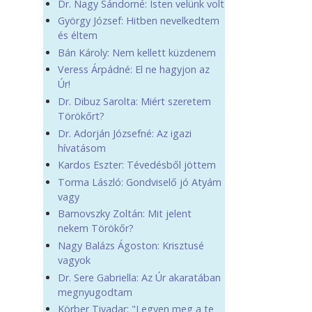
Dr. Nagy Sándorné: Isten velünk volt
György József: Hitben nevelkedtem
és éltem
Bán Károly: Nem kellett küzdenem
Veress Árpádné: El ne hagyjon az
Úr!
Dr. Dibuz Sarolta: Miért szeretem
Törökőrt?
Dr. Adorján Józsefné: Az igazi
hívatásom
Kardos Eszter: Tévedésből jöttem
Torma László: Gondviselő jó Atyám
vagy
Barnovszky Zoltán: Mit jelent
nekem Törökőr?
Nagy Balázs Ágoston: Krisztusé
vagyok
Dr. Sere Gabriella: Az Úr akaratában
megnyugodtam
Körber Tivadar: "Legyen meg a te