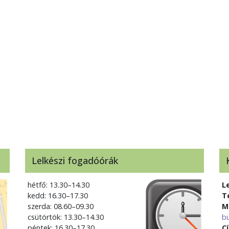
Lelkészi fogadóórák
hétfő: 13.30–14.30
L
kedd: 16.30–17.30
T
szerda: 08.60–09.30
M
csütörtök: 13.30–14.30
b
péntek: 16.30–17.30
C