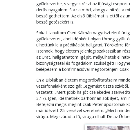
gyülekezetbe, s vegyek részt az ifjúsági csopor
derűs nyugalom. S az a mód, ahogy a hitről, a mi 
beszélgethettem. Az első Bibliámat is ettől az 
beszélgetésekért is.
Sokat tanultam Cseri Kálmán nagytiszteletű úr i
gyülekezetet, ahol időnként olyan tömeg gyűlt 
ülhettünk le a prédikációt hallgatni. Törökőrre f
Istennek, hogy életem jelenlegi szakaszában rész
az Urat, hallgathatom Igéjét, mélyülhetek el hit
bizonyságtétel és fogadalom szükségét! Hogyne
belépésem a konfirmációval megtörténjen! Csak h
Én a Bibliában életem megpróbáltatásaira mindenk
vezérfonalaként szolgál: „egymást tiszta szívből
vezetett: „Mert jobb ha jót cselekedve szenvedte
3,17). Igen, idézhetnék bárhonnan sok ilyet, ami
Befejezni mégis megint csak Péter apostolnak köz
már idézett 25. versével szeretném: „Mert minde
virága. Megszárad a fű, virága elhull: De az Úr