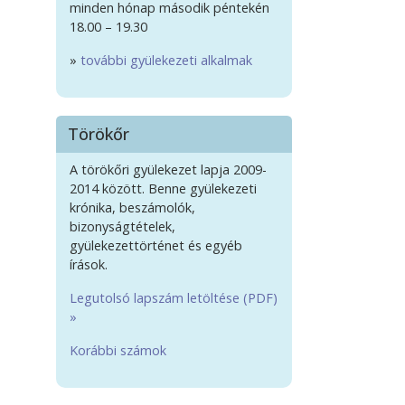
minden hónap második péntekén
18.00 – 19.30
»
további gyülekezeti alkalmak
Törökőr
A törökőri gyülekezet lapja 2009-
2014 között. Benne gyülekezeti
krónika, beszámolók,
bizonyságtételek,
gyülekezettörténet és egyéb
írások.
Legutolsó lapszám letöltése (PDF)
»
Korábbi számok