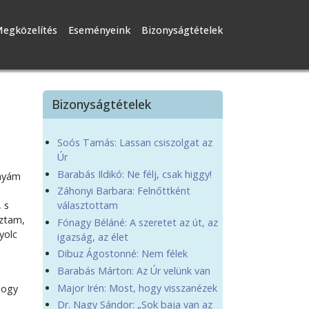
egközelítés
Eseményeink
Bizonyságtételek
Bizonyságtételek
Soós Tamás: Lassan csiszolgat az
Úr
Barabás Ildikó: Ne félj, csak higgy!
anyám
Záhonyi Barbara: Felnőttként
 s
választottam
oztam,
Fónagy Béláné: A szeretet az út, az
yolc
igazság, az élet
Dibuz Ágostonné: Nem félek
Barabás Márton: Az Úr velünk van
Major Irén: Most, hogy visszanézek
hogy
Dr. Nagy Sándor: „Sok baja van az