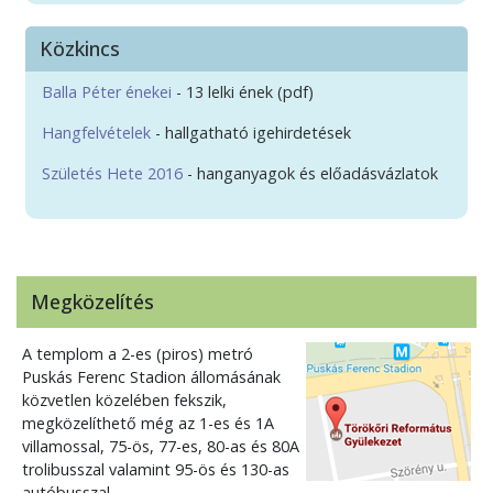
Közkincs
Balla Péter énekei
- 13 lelki ének (pdf)
Hangfelvételek
- hallgatható igehirdetések
Születés Hete 2016
- hanganyagok és előadásvázlatok
Megközelítés
A templom a 2-es (piros) metró
Puskás Ferenc Stadion állomásának
közvetlen közelében fekszik,
megközelíthető még az 1-es és 1A
villamossal, 75-ös, 77-es, 80-as és 80A
trolibusszal valamint 95-ös és 130-as
autóbusszal.