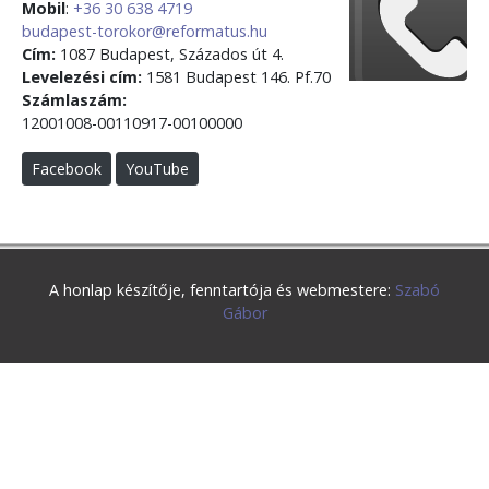
Mobil
:
+36 30 638 4719
budapest-torokor@reformatus.hu
Cím:
1087 Budapest, Százados út 4.
Levelezési cím:
1581 Budapest 146. Pf.70
Számlaszám:
12001008-00110917-00100000
Facebook
YouTube
A honlap készítője, fenntartója és webmestere:
Szabó
Gábor