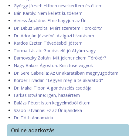
György József: Hitben nevelkedtem és éltem
Bán Károly: Nem kellett küzdenem
Veress Árpádné: El ne hagyjon az Úr!
Dr. Dibuz Sarolta: Miért szeretem Törökőrt?
Dr. Adorján Józsefné: Az igazi hívatásom
Kardos Eszter: Tévedésből jöttem
Torma László: Gondviselő jó Atyám vagy
Barnovszky Zoltán: Mit jelent nekem Törökőr?
Nagy Balázs Ágoston: Krisztusé vagyok
Dr. Sere Gabriella: Az Úr akaratában megnyugodtam
Körber Tivadar: "Legyen meg a te akaratod"
Dr. Makai Tibor: A gondviselés csodája
Farkas Istvánné: Igen, hazaértem
Balázs Péter: Isten kegyelméből éltem
Szabó Istvánné: Ez az Úr ajándéka
Dr. Tóth Annamária
Online adatkozás