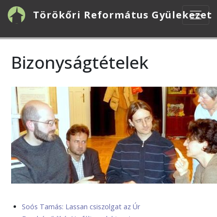
Ugrás
Törökőri Református Gyülekezet
a
tartalomra
Bizonyságtételek
Soós Tamás: Lassan csiszolgat az Úr