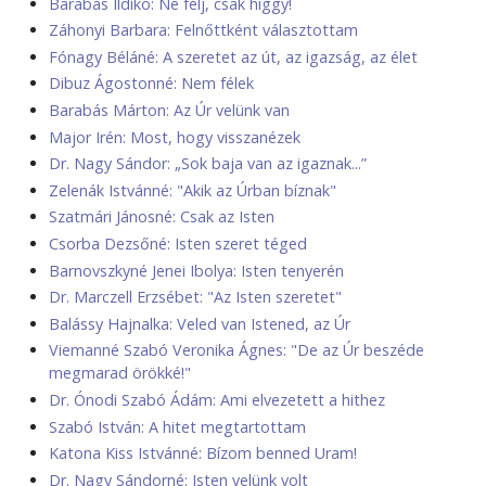
Barabás Ildikó: Ne félj, csak higgy!
Záhonyi Barbara: Felnőttként választottam
Fónagy Béláné: A szeretet az út, az igazság, az élet
Dibuz Ágostonné: Nem félek
Barabás Márton: Az Úr velünk van
Major Irén: Most, hogy visszanézek
Dr. Nagy Sándor: „Sok baja van az igaznak...”
Zelenák Istvánné: "Akik az Úrban bíznak"
Szatmári Jánosné: Csak az Isten
Csorba Dezsőné: Isten szeret téged
Barnovszkyné Jenei Ibolya: Isten tenyerén
Dr. Marczell Erzsébet: "Az Isten szeretet"
Balássy Hajnalka: Veled van Istened, az Úr
Viemanné Szabó Veronika Ágnes: "De az Úr beszéde
megmarad örökké!"
Dr. Ónodi Szabó Ádám: Ami elvezetett a hithez
Szabó István: A hitet megtartottam
Katona Kiss Istvánné: Bízom benned Uram!
Dr. Nagy Sándorné: Isten velünk volt