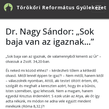
Ugrás
Törökőri Református Gyülekezet
a
tartalomra
Dr. Nagy Sándor: „Sok
baja van az igaznak...”
„Sok baja van az igaznak, de valamennyiből kimenti az Úr” –
olvassuk a Zsolt. 34,20-ban.
És neked mi közöd ehhez? – kérdezheti tőlem a kétkedő
olvasó. Mitől lennél éppen te igaz?! – Nem mitől, hanem kitől
– válaszolnék nyomban, Attól, aki testet öltött értem, élt,
szolgált és meghalt a kereszten azért, hogy én a bűnös,
Isten szemében, igaz lehessek. Nem a magam, hanem
egyedül Krisztus érdeméért. S ezek után az Atya, aki őt így
adta nékünk, mi módon ne adna vele együtt mindent
minékünk (Róma 8,32.)?!