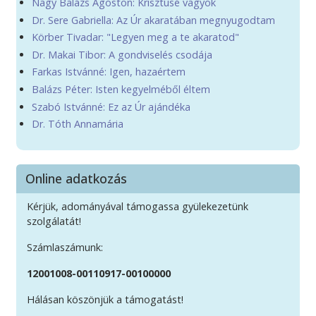
Nagy Balázs Ágoston: Krisztusé vagyok
Dr. Sere Gabriella: Az Úr akaratában megnyugodtam
Körber Tivadar: "Legyen meg a te akaratod"
Dr. Makai Tibor: A gondviselés csodája
Farkas Istvánné: Igen, hazaértem
Balázs Péter: Isten kegyelméből éltem
Szabó Istvánné: Ez az Úr ajándéka
Dr. Tóth Annamária
Online adatkozás
Kérjük, adományával támogassa gyülekezetünk
szolgálatát!
Számlaszámunk:
12001008-00110917-00100000
Hálásan köszönjük a támogatást!