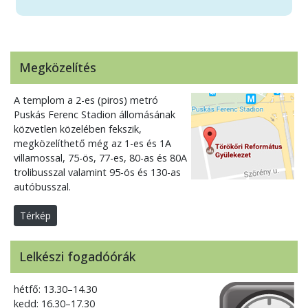
Megközelítés
A templom a 2-es (piros) metró
Puskás Ferenc Stadion állomásának
közvetlen közelében fekszik,
megközelíthető még az 1-es és 1A
villamossal, 75-ös, 77-es, 80-as és 80A
trolibusszal valamint 95-ös és 130-as
autóbusszal.
Térkép
Lelkészi fogadóórák
hétfő: 13.30–14.30
kedd: 16.30–17.30