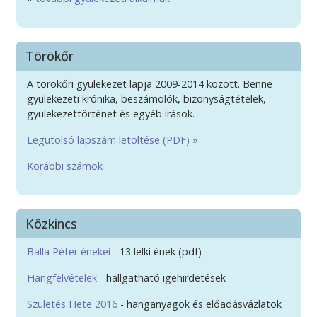
Törökőr
A törökőri gyülekezet lapja 2009-2014 között. Benne
gyülekezeti krónika, beszámolók, bizonyságtételek,
gyülekezettörténet és egyéb írások.
Legutolsó lapszám letöltése (PDF) »
Korábbi számok
Közkincs
Balla Péter énekei
- 13 lelki ének (pdf)
Hangfelvételek
- hallgatható igehirdetések
Születés Hete 2016
- hanganyagok és előadásvázlatok