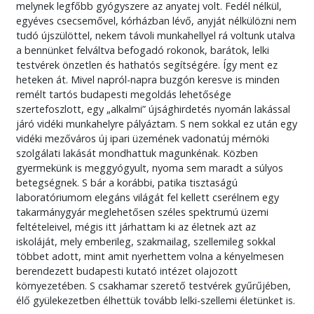
melynek legfőbb gyógyszere az anyatej volt. Fedél nélkül,
egyéves csecsemővel, kórházban lévő, anyját nélkülözni nem
tudó újszülöttel, nekem távoli munkahellyel rá voltunk utalva
a bennünket felváltva befogadó rokonok, barátok, lelki
testvérek önzetlen és hathatós segítségére. Így ment ez
heteken át. Mivel napról-napra buzgón keresve is minden
remélt tartós budapesti megoldás lehetősége
szertefoszlott, egy „alkalmi” újsághirdetés nyomán lakással
járó vidéki munkahelyre pályáztam. S nem sokkal ez után egy
vidéki mezőváros új ipari üzemének vadonatúj mérnöki
szolgálati lakását mondhattuk magunkénak. Közben
gyermekünk is meggyógyult, nyoma sem maradt a súlyos
betegségnek. S bár a korábbi, patika tisztaságú
laboratóriumom elegáns világát fel kellett cserélnem egy
takarmánygyár meglehetősen széles spektrumú üzemi
feltételeivel, mégis itt járhattam ki az életnek azt az
iskoláját, mely emberileg, szakmailag, szellemileg sokkal
többet adott, mint amit nyerhettem volna a kényelmesen
berendezett budapesti kutató intézet olajozott
környezetében. S csakhamar szerető testvérek gyűrűjében,
élő gyülekezetben élhettük tovább lelki-szellemi életünket is.