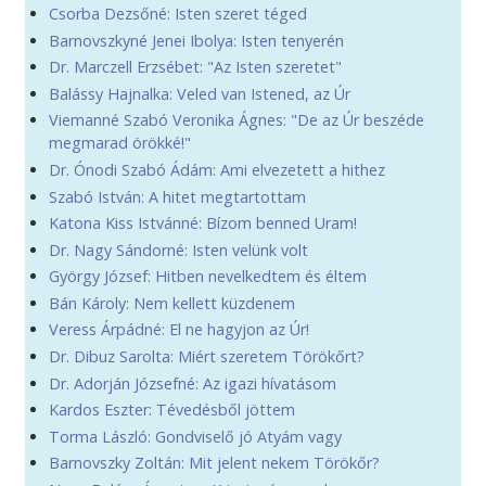
Csorba Dezsőné: Isten szeret téged
Barnovszkyné Jenei Ibolya: Isten tenyerén
Dr. Marczell Erzsébet: "Az Isten szeretet"
Balássy Hajnalka: Veled van Istened, az Úr
Viemanné Szabó Veronika Ágnes: "De az Úr beszéde
megmarad örökké!"
Dr. Ónodi Szabó Ádám: Ami elvezetett a hithez
Szabó István: A hitet megtartottam
Katona Kiss Istvánné: Bízom benned Uram!
Dr. Nagy Sándorné: Isten velünk volt
György József: Hitben nevelkedtem és éltem
Bán Károly: Nem kellett küzdenem
Veress Árpádné: El ne hagyjon az Úr!
Dr. Dibuz Sarolta: Miért szeretem Törökőrt?
Dr. Adorján Józsefné: Az igazi hívatásom
Kardos Eszter: Tévedésből jöttem
Torma László: Gondviselő jó Atyám vagy
Barnovszky Zoltán: Mit jelent nekem Törökőr?