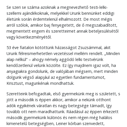
Se szeri se száma azoknak a megnevezhető testi-lelki-
szellemi ajándékoknak, melyekkel Urunk bennünket eddigi
életünk során érdemtelenül elhalmozott. De most mégis
arról szólok, amikor baj fenyegetett, de ő megszabadított,
megmentett engem és szeretteimet annak beteljesülésétől
vagy következményétől.
53 éve fiatalon kötöttünk házasságot Zsuzsámmal, akit
Urunk félreismerhetetlen vezetéssel mellém rendelt. „Minden
alap nélkül” – ahogy némely aggódó lelki testvérünk
kendőzetlenül velünk közölte. Ez így majdnem igaz volt, ha
anyagiakra gondolunk, de valójában mégsem, mert minden
dolgunk végső alapjául az egyetlen fundamentumot,
Krisztust, magunkénak mondhattuk.
Szeretteink befogadtak, első gyermekünk meg is született, s
jött a második is éppen akkor, amikor a nekünk otthont
adók egyikének váratlan és nagy betegsége támadt, így
tovább ott nem maradhattunk. Ráadásul az éppen érkezett
második gyermekünk különös és nem régen még halálos
kimenetelű betegségben, Leiner kórban szenvedett,