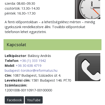
szerda: 08.60–09.30
csütörtök: 13.30–14.30
péntek: 16.30–17.30
A fenti időpontokban – a lehetőségekhez mérten – mindig
igyekszünk rendelkezésre állni. További időpontokat
telefonon lehet egyeztetni.
Kapcsolat
Lelkipásztor
: Balássy András
Telefon
:
+36 (1) 333 1942
Mobil
:
+36 30 638 4719
budapest-torokor@reformatus.hu
Cím:
1087 Budapest, Százados út 4.
Levelezési cím:
1581 Budapest 146. Pf.70
Számlaszám:
12001008-00110917-00100000
Facebook
YouTube