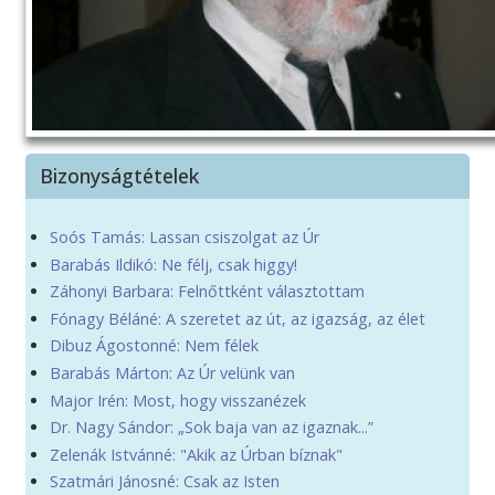
Bizonyságtételek
Soós Tamás: Lassan csiszolgat az Úr
Barabás Ildikó: Ne félj, csak higgy!
Záhonyi Barbara: Felnőttként választottam
Fónagy Béláné: A szeretet az út, az igazság, az élet
Dibuz Ágostonné: Nem félek
Barabás Márton: Az Úr velünk van
Major Irén: Most, hogy visszanézek
Dr. Nagy Sándor: „Sok baja van az igaznak...”
Zelenák Istvánné: "Akik az Úrban bíznak"
Szatmári Jánosné: Csak az Isten