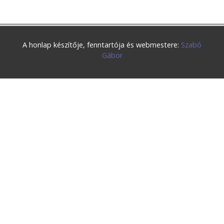
A honlap készítője, fenntartója és webmestere:
Szabó
Gábor