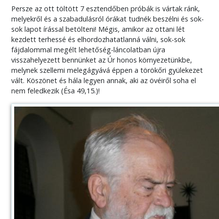
Persze az ott töltött 7 esztendőben próbák is vártak ránk,
melyekről és a szabadulásról órákat tudnék beszélni és sok-
sok lapot írással betölteni! Mégis, amikor az ottani lét
kezdett terhessé és elhordozhatatlanná válni, sok-sok
fájdalommal megélt lehetőség-láncolatban újra
visszahelyezett bennünket az Úr honos környezetünkbe,
melynek szellemi melegágyává éppen a törökőri gyülekezet
vált. Köszönet és hála legyen annak, aki az övéiről soha el
nem feledkezik (Ésa 49,15.)!