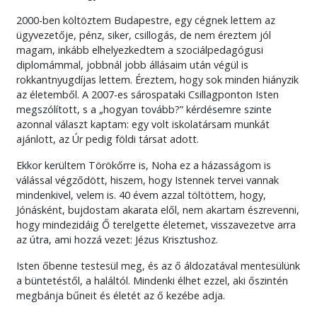
2000-ben költöztem Budapestre, egy cégnek lettem az
ügyvezetője, pénz, siker, csillogás, de nem éreztem jól
magam, inkább elhelyezkedtem a szociálpedagógusi
diplomámmal, jobbnál jobb állásaim után végül is
rokkantnyugdíjas lettem. Éreztem, hogy sok minden hiányzik
az életemből. A 2007-es sárospataki Csillagponton Isten
megszólított, s a „hogyan tovább?” kérdésemre szinte
azonnal választ kaptam: egy volt iskolatársam munkát
ajánlott, az Úr pedig földi társat adott.
Ekkor kerültem Törökőrre is, Noha ez a házasságom is
válással végződött, hiszem, hogy Istennek tervei vannak
mindenkivel, velem is. 40 évem azzal töltöttem, hogy,
Jónásként, bujdostam akarata elől, nem akartam észrevenni,
hogy mindezidáig Ő terelgette életemet, visszavezetve arra
az útra, ami hozzá vezet: Jézus Krisztushoz.
Isten őbenne testesül meg, és az ő áldozatával mentesülünk
a büntetéstől, a haláltól. Mindenki élhet ezzel, aki őszintén
megbánja bűneit és életét az ő kezébe adja.