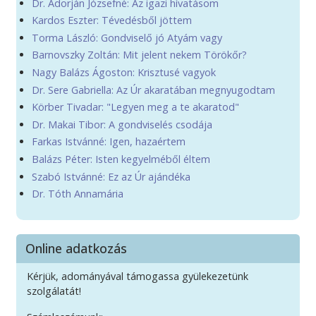
Dr. Adorján Józsefné: Az igazi hívatásom
Kardos Eszter: Tévedésből jöttem
Torma László: Gondviselő jó Atyám vagy
Barnovszky Zoltán: Mit jelent nekem Törökőr?
Nagy Balázs Ágoston: Krisztusé vagyok
Dr. Sere Gabriella: Az Úr akaratában megnyugodtam
Körber Tivadar: "Legyen meg a te akaratod"
Dr. Makai Tibor: A gondviselés csodája
Farkas Istvánné: Igen, hazaértem
Balázs Péter: Isten kegyelméből éltem
Szabó Istvánné: Ez az Úr ajándéka
Dr. Tóth Annamária
Online adatkozás
Kérjük, adományával támogassa gyülekezetünk
szolgálatát!