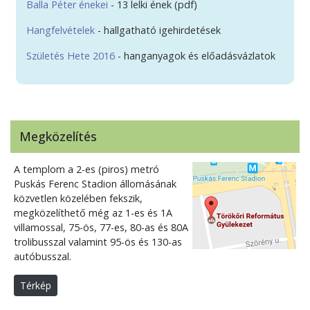
Balla Péter énekei
- 13 lelki ének (pdf)
Hangfelvételek
- hallgatható igehirdetések
Születés Hete 2016
- hanganyagok és előadásvázlatok
Megközelítés
A templom a 2-es (piros) metró
Puskás Ferenc Stadion állomásának
közvetlen közelében fekszik,
megközelíthető még az 1-es és 1A
villamossal, 75-ös, 77-es, 80-as és 80A
trolibusszal valamint 95-ös és 130-as
autóbusszal.
Térkép