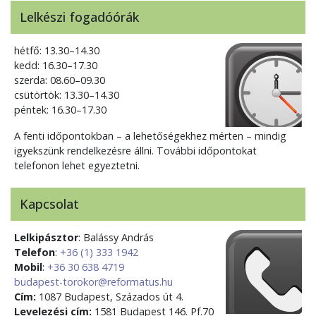
Lelkészi fogadóórák
hétfő: 13.30–14.30
kedd: 16.30–17.30
szerda: 08.60–09.30
csütörtök: 13.30–14.30
péntek: 16.30–17.30
A fenti időpontokban – a lehetőségekhez mérten – mindig
igyekszünk rendelkezésre állni. További időpontokat
telefonon lehet egyeztetni.
Kapcsolat
Lelkipásztor
: Balássy András
Telefon
:
+36 (1) 333 1942
Mobil
:
+36 30 638 4719
budapest-torokor@reformatus.hu
Cím:
1087 Budapest, Százados út 4.
Levelezési cím:
1581 Budapest 146. Pf.70