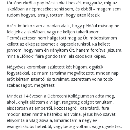
történetekről a pap bácsi sokat beszél, magyaráz, míg az
iskolában a népmeséket senki sem, és ebből – magam sem
tudom hogyan, arra jutottam, hogy Isten létezik.
Azért imádkoztam a paplan alatt, hogy például másnap ne
feleljek az iskolában, vagy ne kelljen takarítanom.
Természetesen nem hallgatott meg az Úr, módosítanom
kellett az elképzelésemet a kapcsolatunkról. Rá kellett
jönnöm, hogy nem én irányítom Őt, hanem fordítva. Jézusra,
mint a „főnök” fiára gondoltam, aki csodákra képes.
Négyéves koromban született két húgom, egyikük
fogyatékkal, az imáim tartalma megváltozott, minden nap
erőt kértem Istentől és türelmet, szerettem volna több
szabadságot, megértést.
Mindezt 14 évesen a Debreceni Kollégiumban adta meg,
ahol „kinyílt előttem a világ”, rengeteg dolgot tanultam,
elsősorban az emberről, közösségről, kitartásról, fura
módon Isten mintha hátrébb állt volna, Jézus hívó szavát
elnyomta a világ zsivaja, kimaradtam a négy év
evangelizációs heteiből, vagy beteg voltam, vagy ügyeletes,