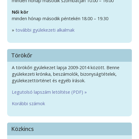
minden hónap második szombatján 10.00 – 16.00
Női kör
minden hónap második péntekén 18.00 – 19.30
»
további gyülekezeti alkalmak
Törökőr
A törökőri gyülekezet lapja 2009-2014 között. Benne
gyülekezeti krónika, beszámolók, bizonyságtételek,
gyülekezettörténet és egyéb írások.
Legutolsó lapszám letöltése (PDF) »
Korábbi számok
Közkincs