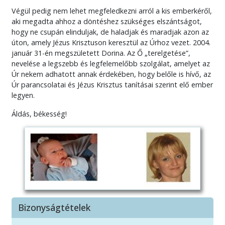
Végül pedig nem lehet megfeledkezni arról a kis emberkéről,
aki megadta ahhoz a döntéshez szükséges elszántságot,
hogy ne csupán elinduljak, de haladjak és maradjak azon az
úton, amely Jézus Krisztuson keresztül az Úrhoz vezet. 2004.
január 31-én megszületett Dorina. Az Ő „terelgetése”,
nevelése a legszebb és legfelemelőbb szolgálat, amelyet az
Úr nekem adhatott annak érdekében, hogy belőle is hívő, az
Úr parancsolatai és Jézus Krisztus tanításai szerint elő ember
legyen.
Áldás, békesség!
Bizonyságtételek