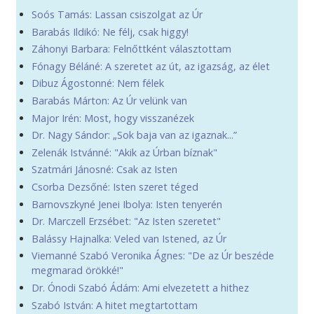
Soós Tamás: Lassan csiszolgat az Úr
Barabás Ildikó: Ne félj, csak higgy!
Záhonyi Barbara: Felnőttként választottam
Fónagy Béláné: A szeretet az út, az igazság, az élet
Dibuz Ágostonné: Nem félek
Barabás Márton: Az Úr velünk van
Major Irén: Most, hogy visszanézek
Dr. Nagy Sándor: „Sok baja van az igaznak...”
Zelenák Istvánné: "Akik az Úrban bíznak"
Szatmári Jánosné: Csak az Isten
Csorba Dezsőné: Isten szeret téged
Barnovszkyné Jenei Ibolya: Isten tenyerén
Dr. Marczell Erzsébet: "Az Isten szeretet"
Balássy Hajnalka: Veled van Istened, az Úr
Viemanné Szabó Veronika Ágnes: "De az Úr beszéde
megmarad örökké!"
Dr. Ónodi Szabó Ádám: Ami elvezetett a hithez
Szabó István: A hitet megtartottam