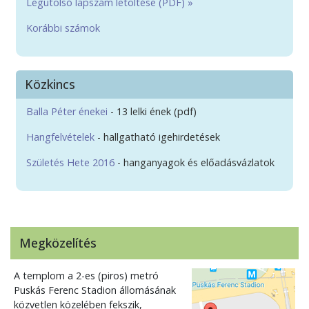
Legutolsó lapszám letöltése (PDF) »
Korábbi számok
Közkincs
Balla Péter énekei
- 13 lelki ének (pdf)
Hangfelvételek
- hallgatható igehirdetések
Születés Hete 2016
- hanganyagok és előadásvázlatok
Megközelítés
A templom a 2-es (piros) metró
Puskás Ferenc Stadion állomásának
közvetlen közelében fekszik,