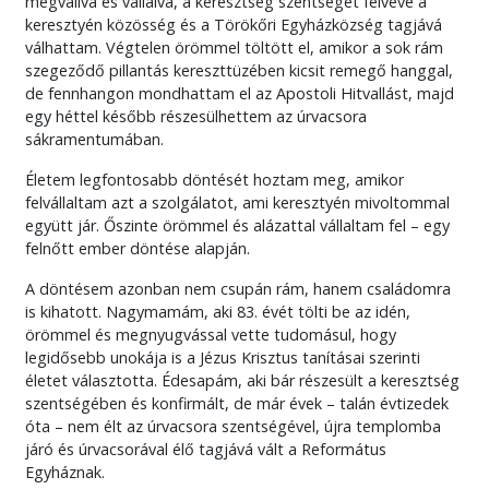
megvallva és vállalva, a keresztség szentségét felvéve a
keresztyén közösség és a Törökőri Egyházközség tagjává
válhattam. Végtelen örömmel töltött el, amikor a sok rám
szegeződő pillantás kereszttüzében kicsit remegő hanggal,
de fennhangon mondhattam el az Apostoli Hitvallást, majd
egy héttel később részesülhettem az úrvacsora
sákramentumában.
Életem legfontosabb döntését hoztam meg, amikor
felvállaltam azt a szolgálatot, ami keresztyén mivoltommal
együtt jár. Őszinte örömmel és alázattal vállaltam fel – egy
felnőtt ember döntése alapján.
A döntésem azonban nem csupán rám, hanem családomra
is kihatott. Nagymamám, aki 83. évét tölti be az idén,
örömmel és megnyugvással vette tudomásul, hogy
legidősebb unokája is a Jézus Krisztus tanításai szerinti
életet választotta. Édesapám, aki bár részesült a keresztség
szentségében és konfirmált, de már évek – talán évtizedek
óta – nem élt az úrvacsora szentségével, újra templomba
járó és úrvacsorával élő tagjává vált a Református
Egyháznak.