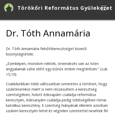
Ugrás
Törökőri Református Gyülekezet
a
tartalomra
Dr. Tóth Annamária
Dr. Tóth Annamária felnőttkeresztséget követő
bizonyságtétele.
„Ezenképen, mondom néktek, örvendezés van az Isten
angyalainak színe előtt egy bűnös ember megtérésén.” (Luk.
15,10)
Családunkban több változatban ismeretes a történet, hogy
születésemkor miért is nem részesültem a keresztség
szentségében, holott édesapám családja református
keresztyén, édesanyám családja pedig többségében római
katolikus keresztény. E szentség hiányának ellenére azonban
szüleim keresztyén hittel és végtelen szeretettel neveltek fel