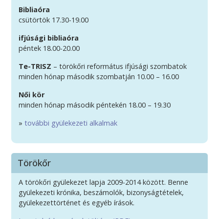
Bibliaóra
csütörtök 17.30-19.00
ifjúsági bibliaóra
péntek 18.00-20.00
Te-TRISZ
– törökőri református ifjúsági szombatok
minden hónap második szombatján 10.00 – 16.00
Női kör
minden hónap második péntekén 18.00 – 19.30
»
további gyülekezeti alkalmak
Törökőr
A törökőri gyülekezet lapja 2009-2014 között. Benne
gyülekezeti krónika, beszámolók, bizonyságtételek,
gyülekezettörténet és egyéb írások.