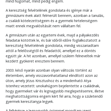
mind húgomat, mind pedig engem.
A keresztség felvételének gondolata és igénye már a
gimnáziumi évek alatt felmerült bennem, azonban a tanulás,
a családi kötelezettségeim és a gyermeki hirtelenségem
miatt ennek megvalósítását nem vállaltam fel.
A gimnázium után az egyetemi évek, majd a pályakezdés
feladatai kötöttek le, és bár időről-időre foglalkoztatott a
keresztség felvételének gondolata, mindig visszariadtam
attól a felelősségtől és feladattól, amellyel ez a döntés
együtt jár. A hit azonban, amellyel szüleim felneveltek már
kezdett gyökeret ereszteni bennem.
2003. késő nyarán azonban olyan változás történt az
életemben, amely visszavonhatatlanul elindított azon az
úton, amely Jézus Krisztushoz és a mindenható Atya
Istenhez vezetett: unokahúgom bejelentette a családnak,
hogy gyermeket vár és legnagyobb meglepetésemre, illetve
meghatottságomra engem kért fel arra, hogy a születendő
gyermek keresztanyja legyek.
A felkérésre a legnagyobb örömmel mondtam igent,