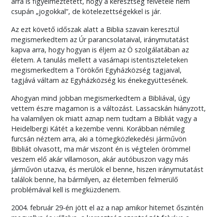
arra is figyelmeztetett, hogy a keresztség felvétele nem
csupán „jogokkal”, de kötelezettségekkel is jár.
Az ezt követő időszak alatt a Biblia szavain keresztül
megismerkedtem az Úr parancsolataival, iránymutatást
kapva arra, hogy hogyan is éljem az Ö szolgálatában az
életem. A tanulás mellett a vasárnapi istentiszteleteken
megismerkedtem a Törökőri Egyházközség tagjaival,
tagjává váltam az Egyházközség kis énekegyüttesének.
Ahogyan mind jobban megismerkedtem a Bibliával, úgy
vettem észre magamon is a változást. Lassacskán hiányzott,
ha valamilyen ok miatt aznap nem tudtam a Bibliát vagy a
Heidelbergi Kátét a kezembe venni. Korábban némileg
furcsán néztem arra, aki a tömegközlekedési járművön
Bibliát olvasott, ma már viszont én is végtelen örömmel
veszem elő akár villamoson, akár autóbuszon vagy más
járművön utazva, és merülök el benne, hiszen iránymutatást
találok benne, ha bármilyen, az életemben felmerülő
problémával kell is megküzdenem.
2004. február 29-én jött el az a nap amikor hitemet őszintén