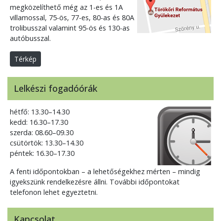
megközelíthető még az 1-es és 1A
villamossal, 75-ös, 77-es, 80-as és 80A
trolibusszal valamint 95-ös és 130-as
autóbusszal.
Térkép
Lelkészi fogadóórák
hétfő: 13.30–14.30
kedd: 16.30–17.30
szerda: 08.60–09.30
csütörtök: 13.30–14.30
péntek: 16.30–17.30
A fenti időpontokban – a lehetőségekhez mérten – mindig
igyekszünk rendelkezésre állni. További időpontokat
telefonon lehet egyeztetni.
Kapcsolat