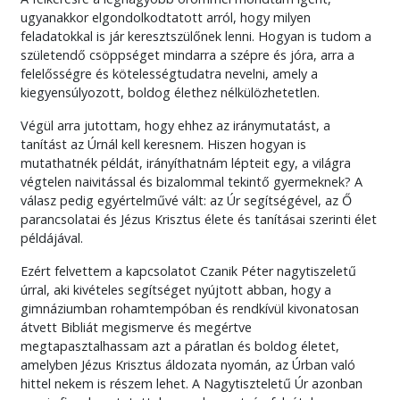
ugyanakkor elgondolkodtatott arról, hogy milyen
feladatokkal is jár keresztszülőnek lenni. Hogyan is tudom a
születendő csöppséget mindarra a szépre és jóra, arra a
felelősségre és kötelességtudatra nevelni, amely a
kiegyensúlyozott, boldog élethez nélkülözhetetlen.
Végül arra jutottam, hogy ehhez az iránymutatást, a
tanítást az Úrnál kell keresnem. Hiszen hogyan is
mutathatnék példát, irányíthatnám lépteit egy, a világra
végtelen naivitással és bizalommal tekintő gyermeknek? A
válasz pedig egyértelművé vált: az Úr segítségével, az Ő
parancsolatai és Jézus Krisztus élete és tanításai szerinti élet
példájával.
Ezért felvettem a kapcsolatot Czanik Péter nagytiszeletű
úrral, aki kivételes segítséget nyújtott abban, hogy a
gimnáziumban rohamtempóban és rendkívül kivonatosan
átvett Bibliát megismerve és megértve
megtapasztalhassam azt a páratlan és boldog életet,
amelyben Jézus Krisztus áldozata nyomán, az Úrban való
hittel nekem is részem lehet. A Nagytiszteletű Úr azonban