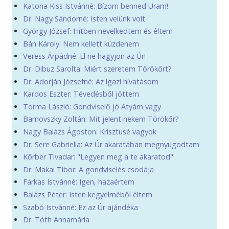
Katona Kiss Istvánné: Bízom benned Uram!
Dr. Nagy Sándorné: Isten velünk volt
György József: Hitben nevelkedtem és éltem
Bán Károly: Nem kellett küzdenem
Veress Árpádné: El ne hagyjon az Úr!
Dr. Dibuz Sarolta: Miért szeretem Törökőrt?
Dr. Adorján Józsefné: Az igazi hívatásom
Kardos Eszter: Tévedésből jöttem
Torma László: Gondviselő jó Atyám vagy
Barnovszky Zoltán: Mit jelent nekem Törökőr?
Nagy Balázs Ágoston: Krisztusé vagyok
Dr. Sere Gabriella: Az Úr akaratában megnyugodtam
Körber Tivadar: "Legyen meg a te akaratod"
Dr. Makai Tibor: A gondviselés csodája
Farkas Istvánné: Igen, hazaértem
Balázs Péter: Isten kegyelméből éltem
Szabó Istvánné: Ez az Úr ajándéka
Dr. Tóth Annamária