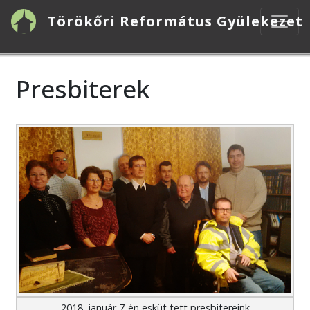
Ugrás
Törökőri Református Gyülekezet
a
tartalomra
Presbiterek
2018. január 7-én esküt tett presbitereink