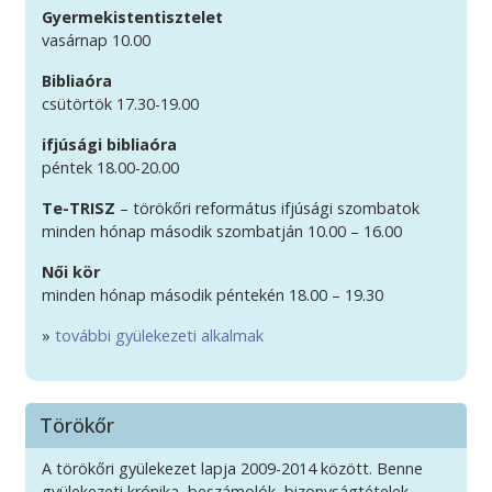
Gyermekistentisztelet
vasárnap 10.00
Bibliaóra
csütörtök 17.30-19.00
ifjúsági bibliaóra
péntek 18.00-20.00
Te-TRISZ
– törökőri református ifjúsági szombatok
minden hónap második szombatján 10.00 – 16.00
Női kör
minden hónap második péntekén 18.00 – 19.30
»
további gyülekezeti alkalmak
Törökőr
A törökőri gyülekezet lapja 2009-2014 között. Benne
gyülekezeti krónika, beszámolók, bizonyságtételek,