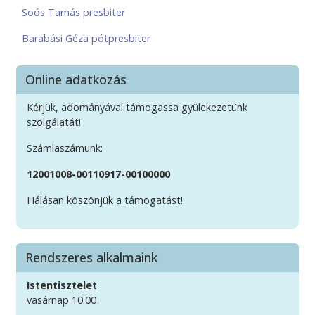
Soós Tamás presbiter
Barabási Géza pótpresbiter
Online adatkozás
Kérjük, adományával támogassa gyülekezetünk
szolgálatát!
Számlaszámunk:
12001008-00110917-00100000
Hálásan köszönjük a támogatást!
Rendszeres alkalmaink
Istentisztelet
vasárnap 10.00