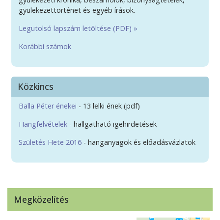
gyülekezettörténet és egyéb írások.
Legutolsó lapszám letöltése (PDF) »
Korábbi számok
Közkincs
Balla Péter énekei
- 13 lelki ének (pdf)
Hangfelvételek
- hallgatható igehirdetések
Születés Hete 2016
- hanganyagok és előadásvázlatok
Megközelítés