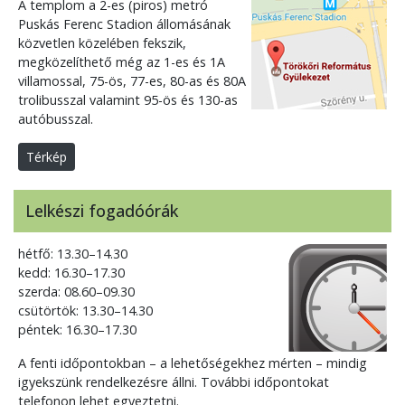
A templom a 2-es (piros) metró
Puskás Ferenc Stadion állomásának
közvetlen közelében fekszik,
megközelíthető még az 1-es és 1A
villamossal, 75-ös, 77-es, 80-as és 80A
trolibusszal valamint 95-ös és 130-as
autóbusszal.
Térkép
Lelkészi fogadóórák
hétfő: 13.30–14.30
kedd: 16.30–17.30
szerda: 08.60–09.30
csütörtök: 13.30–14.30
péntek: 16.30–17.30
A fenti időpontokban – a lehetőségekhez mérten – mindig
igyekszünk rendelkezésre állni. További időpontokat
telefonon lehet egyeztetni.