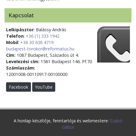
Kapcsolat
Lelkipásztor
: Balássy András
Telefon
:
+36 (1) 333 1942
Mobil
:
+36 30 638 4719
budapest-torokor@reformatus.hu
Cím:
1087 Budapest, Százados út 4.
Levelezési cím:
1581 Budapest 146. Pf.70
Számlaszám:
12001008-00110917-00100000
Facebook
YouTube
A honlap készítője, fenntartója és webmestere:
Szabó
Gábor