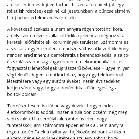
amiket érdemes fejben tartani, hiszen a ma híreit (pl. egy
ítélet kihirdetése) ezek nélkül (esetünkben: a bűncselekmény
híre) nehéz értelmezni és értékelni.
A következő szakasz a „nem annyira régen történt” kora,
amely szintén ezer szállal kötődik a jelenhez, méghozzá a
keretek, előfeltételek, körülmények területén. Számomra ez
a szakasz egyértelműen a rendszerváltással kezdődik. Annyi
minden ered innen: a demokratikus berendezkedés, a sajtó-
és szólásszabadság vagy éppen a telekommunikációs és
fogyasztási lehetőségek ugrásszerű bővülése – ugye milyen
végtelenül idegen a mai kortól az, hogy egy telefonvonal
létesítésére vagy egy autóra éveket, netán évtizedeket
kelljen várni, vagy, hogy a banán ritka különlegesség a
boltok polcain?
Természetesen tisztában vagyok vele, hogy mindez
életkoromból is adódik, hiszen a tulajdon öcsém még meg
sem született az erdélyi falurombolás elleni nagy
tüntetéskor, ami számomra éppen ennek a „nem annyira
régen történt”-nek a nyitánya, tájékozódási pont – hiszen
engem már elég idősnek ítéltek a szüleim ahhoz, hogy