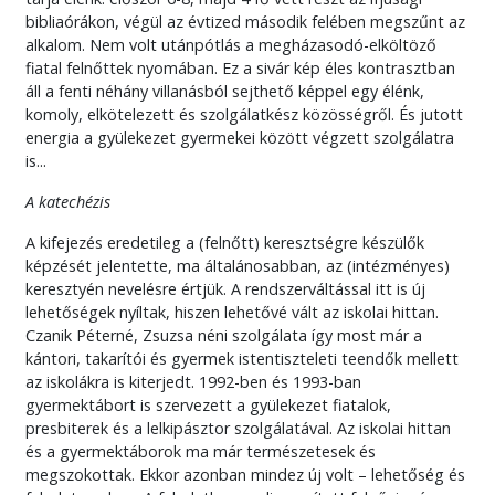
bibliaórákon, végül az évtized második felében megszűnt az
alkalom. Nem volt utánpótlás a megházasodó-elköltöző
fiatal felnőttek nyomában. Ez a sivár kép éles kontrasztban
áll a fenti néhány villanásból sejthető képpel egy élénk,
komoly, elkötelezett és szolgálatkész közösségről. És jutott
energia a gyülekezet gyermekei között végzett szolgálatra
is...
A katechézis
A kifejezés eredetileg a (felnőtt) keresztségre készülők
képzését jelentette, ma általánosabban, az (intézményes)
keresztyén nevelésre értjük. A rendszerváltással itt is új
lehetőségek nyíltak, hiszen lehetővé vált az iskolai hittan.
Czanik Péterné, Zsuzsa néni szolgálata így most már a
kántori, takarítói és gyermek istentiszteleti teendők mellett
az iskolákra is kiterjedt. 1992-ben és 1993-ban
gyermektábort is szervezett a gyülekezet fiatalok,
presbiterek és a lelkipásztor szolgálatával. Az iskolai hittan
és a gyermektáborok ma már természetesek és
megszokottak. Ekkor azonban mindez új volt – lehetőség és