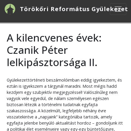
Ugrás
Törökőri Református Gyülekezet
a
tartalomra
A kilencvenes évek:
Czanik Péter
lelkipásztorsága II.
Gyülekezettörténeti beszámolóimban eddig igyekeztem, és
eztán is igyekszem a tárgynál maradni. Most mégis hadd
kezdjem egy szubjektív megjegyzéssel! Valószínűleg nem
vagyok vele egyedül, de nálam személyesen egészen
biztosan létezik a történelmi tudatnak egyfajta
szakaszossága. A közelmúlt, legfeljebb néhány évre
visszatekintve a „napjaink” kategóriába tartozik, amely
egyfajta jelenbe benyúló aktualitást hordoz – gondoljunk itt
a politikai élet eseményeire vagy egy-egy büntetőügyre,