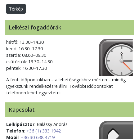
Térkép
Lelkészi fogadóórák
hétfő: 13.30–14.30
kedd: 16.30–17.30
szerda: 08.60–09.30
csütörtök: 13.30–14.30
péntek: 16.30–17.30
A fenti időpontokban – a lehetőségekhez mérten – mindig
igyekszünk rendelkezésre állni. További időpontokat
telefonon lehet egyeztetni.
Kapcsolat
Lelkipásztor
: Balássy András
Telefon
:
+36 (1) 333 1942
Mobil
:
+36 30 638 4719