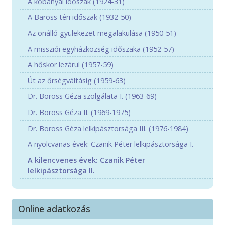
A kőbányai időszak (1924-31)
A Baross téri időszak (1932-50)
Az önálló gyülekezet megalakulása (1950-51)
A missziói egyházközség időszaka (1952-57)
A hőskor lezárul (1957-59)
Út az őrségváltásig (1959-63)
Dr. Boross Géza szolgálata I. (1963-69)
Dr. Boross Géza II. (1969-1975)
Dr. Boross Géza lelkipásztorsága III. (1976-1984)
A nyolcvanas évek: Czanik Péter lelkipásztorsága I.
A kilencvenes évek: Czanik Péter
lelkipásztorsága II.
Online adatkozás