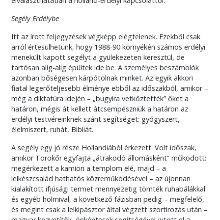
elválaszthatatlan a holland-erdélyi kapcsolattól.
Segély Erdélybe
Itt az írott feljegyzések végképp elégtelenek. Ezekből csak
arról értesülhetünk, hogy 1988-90 környékén számos erdélyi
menekült kapott segélyt a gyülekezeten keresztül, de
tartósan alig-alig épültek ide be. A személyes beszámolók
azonban bőségesen kárpótolnak minket. Az egyik akkori
fiatal legerőteljesebb élménye ebből az időszakból, amikor –
még a diktatúra idején – „bugyira vetkőztették” őket a
határon, mégis át kellett átcsempészniük a határon az
erdélyi testvéreinknek szánt segítséget: gyógyszert,
élelmiszert, ruhát, Bibliát.
A segély egy jó része Hollandiából érkezett. Volt időszak,
amikor Törökőr egyfajta „átrakodó állomásként” működött:
megérkezett a kamion a templom elé, majd – a
lelkészcsalád hathatós közreműködésével – az újonnan
kialakított ifjúsági termet mennyezetig tömték ruhabálákkal
és egyéb holmival, a következő fázisban pedig – megfelelő,
és megint csak a lelkipásztor által végzett szortírozás után –
magyar közvetítők, önkéntesek segítségével jutott el a