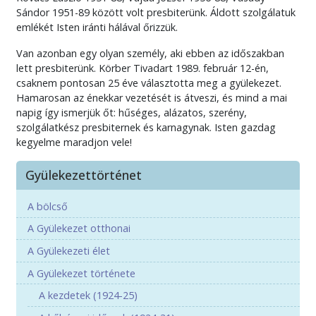
Sándor 1951-89 között volt presbiterünk. Áldott szolgálatuk
emlékét Isten iránti hálával őrizzük.
Van azonban egy olyan személy, aki ebben az időszakban
lett presbiterünk. Körber Tivadart 1989. február 12-én,
csaknem pontosan 25 éve választotta meg a gyülekezet.
Hamarosan az énekkar vezetését is átveszi, és mind a mai
napig így ismerjük őt: hűséges, alázatos, szerény,
szolgálatkész presbiternek és karnagynak. Isten gazdag
kegyelme maradjon vele!
Gyülekezettörténet
A bölcső
A Gyülekezet otthonai
A Gyülekezeti élet
A Gyülekezet története
A kezdetek (1924-25)