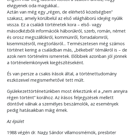
elvigyenek oda magukkal...
Aztán van még egy „régen, de elérhető közelségben”
szakasz, amely körülbelül az első világháború idejéig nyúlik
vissza. Ez a családi történetek kora – első- vagy
másodkézbőli információk háborúkról, szerb, román, német
és orosz megszállókról, kommünről, forradalomról,
kisemmizésről, megtorlásról... Természetesen még számos
történet kering a családban más, „békebeli” témákról is – de
azok nem történelmi ismeretek. Előbbiek azonban jól jönnek
a történelemkönyvek kiegészítéseként.
És van persze a csakis írások által, a történettudomány
eszközeivel megismerhetővé tett múlt.
Gyülekezettörténetünkben most érkeztünk el a „nem annyira
régen történt” korához. Az írásos feljegyzések mellett
döntővé válnak a személyes beszámolók, az események
pedig hatásaikban máig érnek.
Az épület
1988 végén dr. Nagy Sándor villamosmérnök, presbiter