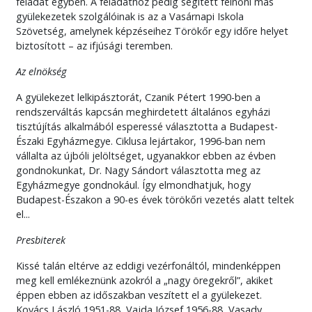
feladat egyben. A feladathoz pedig segített felnőni más
gyülekezetek szolgálóinak is az a Vasárnapi Iskola
Szövetség, amelynek képzéseihez Törökőr egy időre helyet
biztosított – az ifjúsági teremben.
Az elnökség
A gyülekezet lelkipásztorát, Czanik Pétert 1990-ben a
rendszerváltás kapcsán meghirdetett általános egyházi
tisztújítás alkalmából esperessé választotta a Budapest-
Északi Egyházmegye. Ciklusa lejártakor, 1996-ban nem
vállalta az újbóli jelöltséget, ugyanakkor ebben az évben
gondnokunkat, Dr. Nagy Sándort választotta meg az
Egyházmegye gondnokául. Így elmondhatjuk, hogy
Budapest-Északon a 90-es évek törökőri vezetés alatt teltek
el...
Presbiterek
Kissé talán eltérve az eddigi vezérfonáltól, mindenképpen
meg kell emlékeznünk azokról a „nagy öregekről”, akiket
éppen ebben az időszakban veszített el a gyülekezet.
Kovács László 1951-88, Vajda József 1956-88, Vasady