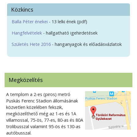
Közkincs
Balla Péter énekei
- 13 lelki ének (pdf)
Hangfelvételek
- hallgatható igehirdetések
Születés Hete 2016
- hanganyagok és előadásvázlatok
Megközelítés
A templom a 2-es (piros) metró
Puskás Ferenc Stadion állomásának
közvetlen közelében fekszik,
megközelíthető még az 1-es és 1A
villamossal, 75-ös, 77-es, 80-as és 80A
trolibusszal valamint 95-ös és 130-as
autóbusszal.