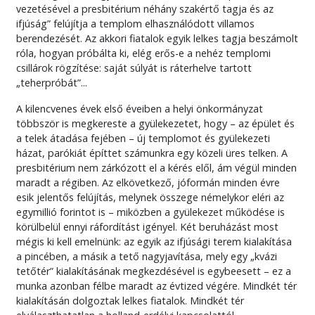
vezetésével a presbitérium néhány szakértő tagja és az
ifjúság” felújítja a templom elhasználódott villamos
berendezését. Az akkori fiatalok egyik lelkes tagja beszámolt
róla, hogyan próbálta ki, elég erős-e a nehéz templomi
csillárok rögzítése: saját súlyát is ráterhelve tartott
„teherpróbát”...
A kilencvenes évek első éveiben a helyi önkormányzat
többször is megkereste a gyülekezetet, hogy – az épület és
a telek átadása fejében – új templomot és gyülekezeti
házat, parókiát építtet számunkra egy közeli üres telken. A
presbitérium nem zárkózott el a kérés elől, ám végül minden
maradt a régiben. Az elkövetkező, jóformán minden évre
esik jelentős felújítás, melynek összege némelykor eléri az
egymillió forintot is – miközben a gyülekezet működése is
körülbelül ennyi ráfordítást igényel. Két beruházást most
mégis ki kell emelnünk: az egyik az ifjúsági terem kialakítása
a pincében, a másik a tető nagyjavítása, mely egy „kvázi
tetőtér” kialakításának megkezdésével is egybeesett – ez a
munka azonban félbe maradt az évtized végére. Mindkét tér
kialakításán dolgoztak lelkes fiatalok. Mindkét tér