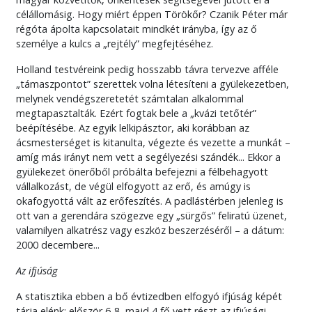
célállomásig. Hogy miért éppen Törökőr? Czanik Péter már
régóta ápolta kapcsolatait mindkét irányba, így az ő
személye a kulcs a „rejtély” megfejtéséhez.
Holland testvéreink pedig hosszabb távra tervezve afféle
„támaszpontot” szerettek volna létesíteni a gyülekezetben,
melynek vendégszeretetét számtalan alkalommal
megtapasztalták. Ezért fogtak bele a „kvázi tetőtér”
beépítésébe. Az egyik lelkipásztor, aki korábban az
ácsmesterséget is kitanulta, végezte és vezette a munkát –
amíg más irányt nem vett a segélyezési szándék... Ekkor a
gyülekezet önerőből próbálta befejezni a félbehagyott
vállalkozást, de végül elfogyott az erő, és amúgy is
okafogyottá vált az erőfeszítés. A padlástérben jelenleg is
ott van a gerendára szögezve egy „sürgős” feliratú üzenet,
valamilyen alkatrész vagy eszköz beszerzéséről – a dátum:
2000 decembere...
Az ifjúság
A statisztika ebben a bő évtizedben elfogyó ifjúság képét
tárja elénk: először 6-8, majd 4 fő vett részt az ifjúsági