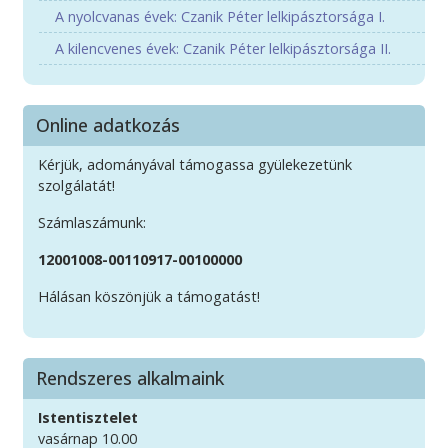
A nyolcvanas évek: Czanik Péter lelkipásztorsága I.
A kilencvenes évek: Czanik Péter lelkipásztorsága II.
Online adatkozás
Kérjük, adományával támogassa gyülekezetünk
szolgálatát!
Számlaszámunk:
12001008-00110917-00100000
Hálásan köszönjük a támogatást!
Rendszeres alkalmaink
Istentisztelet
vasárnap 10.00