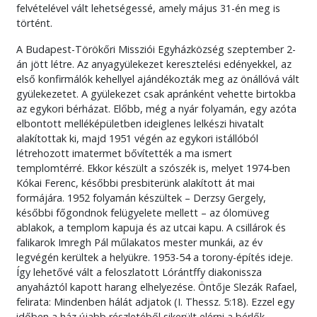
felvételével vált lehetségessé, amely május 31-én meg is
történt.
A Budapest-Törökőri Missziói Egyházközség szeptember 2-
án jött létre. Az anyagyülekezet keresztelési edényekkel, az
első konfirmálók kehellyel ajándékozták meg az önállóvá vált
gyülekezetet. A gyülekezet csak apránként vehette birtokba
az egykori bérházat. Előbb, még a nyár folyamán, egy azóta
elbontott melléképületben ideiglenes lelkészi hivatalt
alakítottak ki, majd 1951 végén az egykori istállóból
létrehozott imatermet bővítették a ma ismert
templomtérré. Ekkor készült a szószék is, melyet 1974-ben
Kókai Ferenc, későbbi presbiterünk alakított át mai
formájára. 1952 folyamán készültek – Derzsy Gergely,
későbbi főgondnok felügyelete mellett – az ólomüveg
ablakok, a templom kapuja és az utcai kapu. A csillárok és
falikarok Imregh Pál műlakatos mester munkái, az év
legvégén kerültek a helyükre. 1953-54 a torony-építés ideje.
Így lehetővé vált a feloszlatott Lórántffy diakonissza
anyaháztól kapott harang elhelyezése. Öntője Slezák Rafael,
felirata: Mindenben hálát adjatok (I. Thessz. 5:18). Ezzel egy
időben a ház újabb részletéből sikerült elérni a bérlők