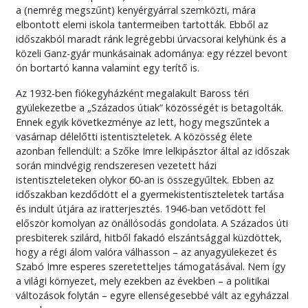
a (nemrég megszűnt) kenyérgyárral szemközti, mára
elbontott elemi iskola tantermeiben tartották. Ebből az
időszakból maradt ránk legrégebbi úrvacsorai kelyhünk és a
közeli Ganz-gyár munkásainak adománya: egy rézzel bevont
ón bortartó kanna valamint egy terítő is.
Az 1932-ben fiókegyházként megalakult Baross téri
gyülekezetbe a „Százados útiak” közösségét is betagolták.
Ennek egyik következménye az lett, hogy megszűntek a
vasárnap délelőtti istentiszteletek. A közösség élete
azonban fellendült: a Szőke Imre lelkipásztor által az időszak
során mindvégig rendszeresen vezetett házi
istentiszteleteken olykor 60-an is összegyűltek. Ebben az
időszakban kezdődött el a gyermekistentiszteletek tartása
és indult útjára az iratterjesztés. 1946-ban vetődött fel
először komolyan az önállósodás gondolata. A Százados úti
presbiterek szilárd, hitből fakadó elszántsággal küzdöttek,
hogy a régi álom valóra válhasson – az anyagyülekezet és
Szabó Imre esperes szeretetteljes támogatásával. Nem így
a világi környezet, mely ezekben az években – a politikai
változások folytán – egyre ellenségesebbé vált az egyházzal