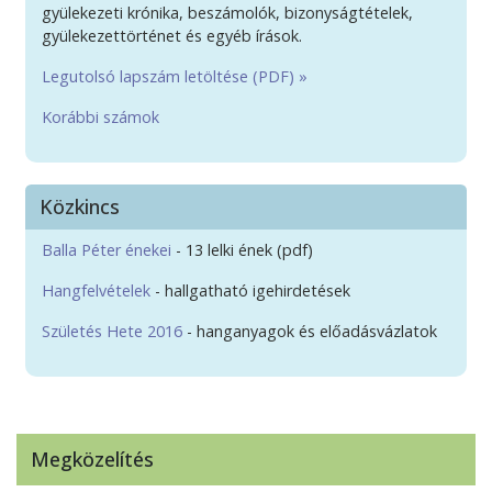
gyülekezeti krónika, beszámolók, bizonyságtételek,
gyülekezettörténet és egyéb írások.
Legutolsó lapszám letöltése (PDF) »
Korábbi számok
Közkincs
Balla Péter énekei
- 13 lelki ének (pdf)
Hangfelvételek
- hallgatható igehirdetések
Születés Hete 2016
- hanganyagok és előadásvázlatok
Megközelítés