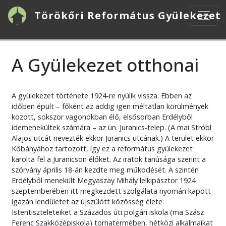
Ugrás
Törökőri Református Gyülekezet
a
tartalomra
A Gyülekezet otthonai
A gyülekezet története 1924-re nyúlik vissza. Ebben az
időben épült – főként az addig igen méltatlan körülmények
között, sokszor vagonokban élő, elsősorban Erdélyből
idemenekültek számára – az ún. Juranics-telep. (A mai Stróbl
Alajos utcát nevezték ekkor Juranics utcának.) A terület ekkor
Kőbányához tartozott, így ez a református gyülekezet
karolta fel a Juranicson élőket. Az iratok tanúsága szerint a
szórvány április 18-án kezdte meg működését. A szintén
Erdélyből menekült Megyaszay Mihály lelkipásztor 1924
szeptemberében itt megkezdett szolgálata nyomán kapott
igazán lendületet az újszülött közösség élete.
Istentiszteleteiket a Százados úti polgári iskola (ma Szász
Ferenc Szakközépiskola) tornatermében, hétközi alkalmaikat