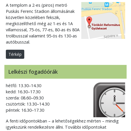
A templom a 2-es (piros) metró
Puskás Ferenc Stadion állomásának
közvetlen közelében fekszik,
megközelíthető még az 1-es és 1A
villamossal, 75-ös, 77-es, 80-as és 80A
trolibusszal valamint 95-ös és 130-as
autóbusszal.
Térkép
Lelkészi fogadóórák
hétfő: 13.30–14.30
kedd: 16.30–17.30
szerda: 08.60–09.30
csütörtök: 13.30–14.30
péntek: 16.30–17.30
A fenti időpontokban – a lehetőségekhez mérten – mindig
igyekszünk rendelkezésre állni. További időpontokat