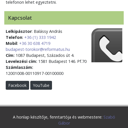
telefonon lehet egyeztetni.
Kapcsolat
Lelkipásztor
: Balássy András
Telefon
:
+36 (1) 333 1942
Mobil
:
+36 30 638 4719
budapest-torokor@reformatus.hu
Cím:
1087 Budapest, Százados út 4.
Levelezési cím:
1581 Budapest 146. Pf.70
Számlaszám:
12001008-00110917-00100000
Facebook
YouTube
A honlap készítője, fenntartója és webmestere:
Szabó
Gábor