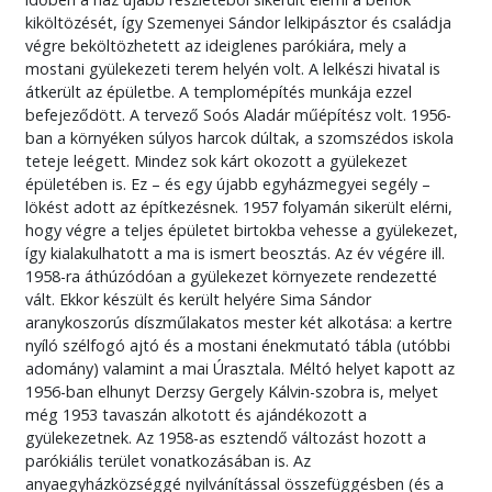
kiköltözését, így Szemenyei Sándor lelkipásztor és családja
végre beköltözhetett az ideiglenes parókiára, mely a
mostani gyülekezeti terem helyén volt. A lelkészi hivatal is
átkerült az épületbe. A templomépítés munkája ezzel
befejeződött. A tervező Soós Aladár műépítész volt. 1956-
ban a környéken súlyos harcok dúltak, a szomszédos iskola
teteje leégett. Mindez sok kárt okozott a gyülekezet
épületében is. Ez – és egy újabb egyházmegyei segély –
lökést adott az építkezésnek. 1957 folyamán sikerült elérni,
hogy végre a teljes épületet birtokba vehesse a gyülekezet,
így kialakulhatott a ma is ismert beosztás. Az év végére ill.
1958-ra áthúzódóan a gyülekezet környezete rendezetté
vált. Ekkor készült és került helyére Sima Sándor
aranykoszorús díszműlakatos mester két alkotása: a kertre
nyíló szélfogó ajtó és a mostani énekmutató tábla (utóbbi
adomány) valamint a mai Úrasztala. Méltó helyet kapott az
1956-ban elhunyt Derzsy Gergely Kálvin-szobra is, melyet
még 1953 tavaszán alkotott és ajándékozott a
gyülekezetnek. Az 1958-as esztendő változást hozott a
parókiális terület vonatkozásában is. Az
anyaegyházközséggé nyilvánítással összefüggésben (és a