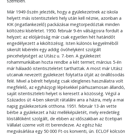
szemben.
Már 1949 őszén jelezték, hogy a gyülekezetnek az iskola
helyett más istentiszteleti hely után kell néznie, azonban a
KIK (ingatlankezelő) packázásai megtorpedóztak minden
költözési kísérletet. 1950. február 9-én válságosra fordult a
helyzet: az elöljáróság már csak egyetlen hét határidőt
engedélyezett a kiköltözésig. Isten különös kegyelméből
sikerült kibérelni egy addig óvóhelyként szolgált
pincehelyiséget az Utász u. 7.-ben. A gyülekezet
rohammunkában hozta rendbe a két termet; március 5-én
már hálaadó istentiszteletet tarthattak. A most már Utász
utcainak nevezett gyülekezet folytatta útját az önállósodás
felé. Mivel a bérelt helyiség csak ideiglenes használatra volt
megfelelő, az egyházjogi lépésekkel párhuzamosan állandó,
saját istentiszteleti helyet is keresett a közösség. Végül a
Százados út 4-ben sikerült rátalálni arra a házra, mely a mai
napig gyülekezetünk otthona. 1951. február 13-án vette
bérbe a gyülekezet a ház melléképületét, mely eredetileg
lóistállóként szolgált, de ebben az időszakban az Ecetipari
Vállalat üzeme volt itt berendezve. Az egész ház
megvásárlása egy 50 000 Ft-os konventi, ún. ECLOF kölcsön