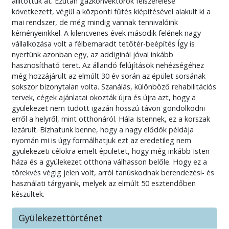
állítottuk át. Ezután gázkonvektorok felszerelése
következett, végül a központi fűtés kiépítésével alakult ki a
mai rendszer, de még mindig vannak tennivalóink
kéményeinkkel. A kilencvenes évek második felének nagy
vállalkozása volt a félbemaradt tetőtér-beépítés Így is
nyertünk azonban egy, az addiginál jóval inkább
hasznosítható teret. Az állandó felújítások nehézségéhez
még hozzájárult az elmúlt 30 év során az épület sorsának
sokszor bizonytalan volta. Szanálás, különböző rehabilitációs
tervek, cégek ajánlatai okozták újra és újra azt, hogy a
gyülekezet nem tudott igazán hosszú távon gondolkodni
erről a helyről, mint otthonáról. Hála Istennek, ez a korszak
lezárult. Bízhatunk benne, hogy a nagy elődök példája
nyomán mi is úgy formálhatjuk ezt az eredetileg nem
gyülekezeti célokra emelt épületet, hogy még inkább Isten
háza és a gyülekezet otthona válhasson belőle. Hogy ez a
törekvés végig jelen volt, arról tanúskodnak berendezési- és
használati tárgyaink, melyek az elmúlt 50 esztendőben
készültek.
Gyülekezettörténet