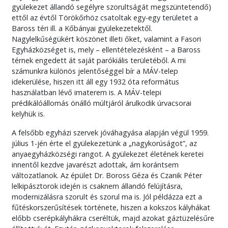
gyülekezet állandó segélyre szorultságát megszüntetendő)
ettől az évtől Törökőrhöz csatoltak egy-egy területet a
Baross téri ill. a Kőbányai gyülekezetektől.
Nagylelkűségükért köszönet illeti őket, valamint a Fasori
Egyházközséget is, mely – ellentételezésként – a Baross
térnek engedett át saját parókiális területéből. A mi
számunkra különös jelentőséggel bír a MÁV-telep
idekerülése, hiszen itt áll egy 1932 óta református
használatban lévő imaterem is. A MÁV-telepi
prédikálóállomás önálló múltjáról árulkodik úrvacsorai
kelyhük is.
A felsőbb egyházi szervek jóváhagyása alapján végül 1959.
július 1-jén érte el gyülekezetünk a „nagykorúságot”, az
anyaegyházközségi rangot. A gyülekezet életének keretei
innentől kezdve javarészt adottak, ám korántsem
változatlanok. Az épület Dr. Boross Géza és Czanik Péter
lelkipásztorok idején is csaknem állandó felújításra,
modernizálásra szorult és szorul ma is. Jól példázza ezt a
fűtéskorszerűsítések története, hiszen a kokszos kályhákat
előbb cserépkályhákra cseréltük, majd azokat gáztüzelésűre