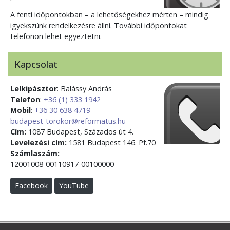
A fenti időpontokban – a lehetőségekhez mérten – mindig
igyekszünk rendelkezésre állni. További időpontokat
telefonon lehet egyeztetni.
Kapcsolat
Lelkipásztor
: Balássy András
Telefon
:
+36 (1) 333 1942
Mobil
:
+36 30 638 4719
budapest-torokor@reformatus.hu
Cím:
1087 Budapest, Százados út 4.
Levelezési cím:
1581 Budapest 146. Pf.70
Számlaszám:
12001008-00110917-00100000
Facebook
YouTube