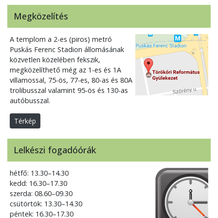
Megközelítés
A templom a 2-es (piros) metró
Puskás Ferenc Stadion állomásának
közvetlen közelében fekszik,
megközelíthető még az 1-es és 1A
villamossal, 75-ös, 77-es, 80-as és 80A
trolibusszal valamint 95-ös és 130-as
autóbusszal.
Térkép
Lelkészi fogadóórák
hétfő: 13.30–14.30
kedd: 16.30–17.30
szerda: 08.60–09.30
csütörtök: 13.30–14.30
péntek: 16.30–17.30