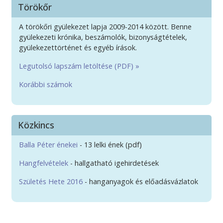
Törökőr
A törökőri gyülekezet lapja 2009-2014 között. Benne
gyülekezeti krónika, beszámolók, bizonyságtételek,
gyülekezettörténet és egyéb írások.
Legutolsó lapszám letöltése (PDF) »
Korábbi számok
Közkincs
Balla Péter énekei
- 13 lelki ének (pdf)
Hangfelvételek
- hallgatható igehirdetések
Születés Hete 2016
- hanganyagok és előadásvázlatok