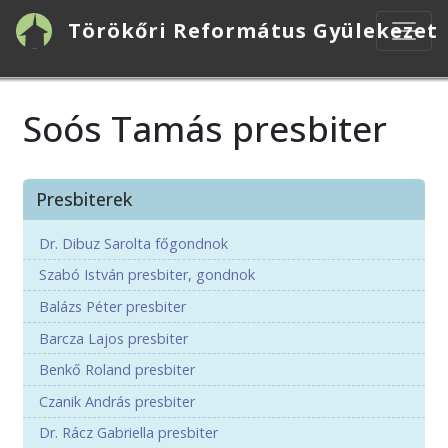
Ugrás
Törökőri Református Gyülekezet
a
tartalomra
Soós Tamás presbiter
Presbiterek
Dr. Dibuz Sarolta főgondnok
Szabó István presbiter, gondnok
Balázs Péter presbiter
Barcza Lajos presbiter
Benkő Roland presbiter
Czanik András presbiter
Dr. Rácz Gabriella presbiter