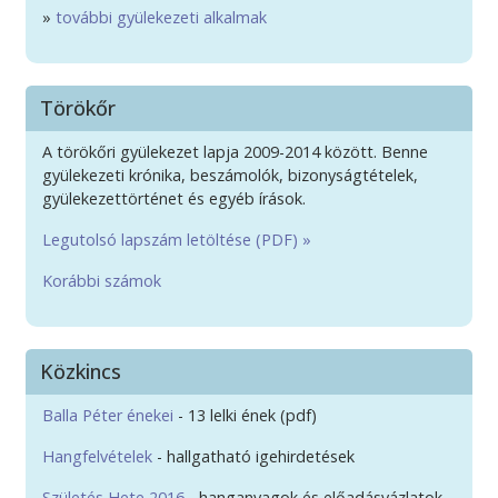
»
további gyülekezeti alkalmak
Törökőr
A törökőri gyülekezet lapja 2009-2014 között. Benne
gyülekezeti krónika, beszámolók, bizonyságtételek,
gyülekezettörténet és egyéb írások.
Legutolsó lapszám letöltése (PDF) »
Korábbi számok
Közkincs
Balla Péter énekei
- 13 lelki ének (pdf)
Hangfelvételek
- hallgatható igehirdetések
Születés Hete 2016
- hanganyagok és előadásvázlatok