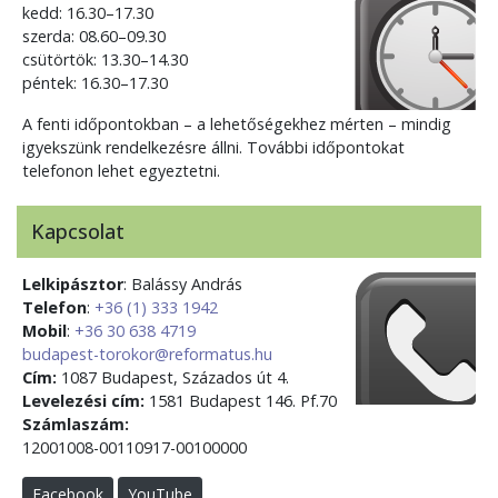
kedd: 16.30–17.30
szerda: 08.60–09.30
csütörtök: 13.30–14.30
péntek: 16.30–17.30
A fenti időpontokban – a lehetőségekhez mérten – mindig
igyekszünk rendelkezésre állni. További időpontokat
telefonon lehet egyeztetni.
Kapcsolat
Lelkipásztor
: Balássy András
Telefon
:
+36 (1) 333 1942
Mobil
:
+36 30 638 4719
budapest-torokor@reformatus.hu
Cím:
1087 Budapest, Százados út 4.
Levelezési cím:
1581 Budapest 146. Pf.70
Számlaszám:
12001008-00110917-00100000
Facebook
YouTube